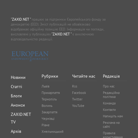
"ZAXID.NET "
працює за підтримки Європейського фонду за
демократію (EED). Зміст публікацій не обов’язково
відображає офіційну позицію EED. Інформація чи погляди,
висловлені у публікаціях
"ZAXID.NET "
є виключною
відповідальністю редакції.
Рубрики
Читайте нас
Редакція
Новини
Статті
Львів
Rss
Про нас
Прикарпаття
Facebook
Редакційна
Блоги
політика
Тернопіль
Twitter
Команда
Анонси
Волинь
YouTube
Контакти
Закарпаття
ZAXID.NET
Напишіть нам
Чернівці
TV
Реклама на
Рівне
сайті
Архів
Хмельницький
Правила
користування