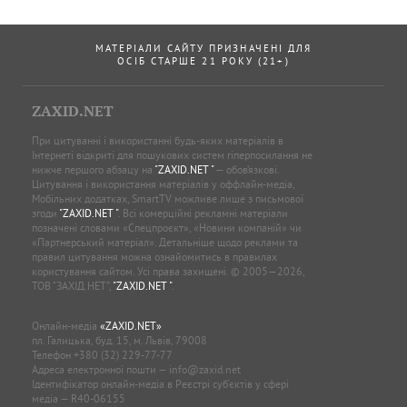
МАТЕРІАЛИ САЙТУ ПРИЗНАЧЕНІ ДЛЯ
ОСІБ СТАРШЕ 21 РОКУ (21+)
ZAXID.NET
При цитуванні і використанні будь-яких матеріалів в
Інтернеті відкриті для пошукових систем гіперпосилання не
нижче першого абзацу на
"ZAXID.NET "
— обов’язкові.
Цитування і використання матеріалів у оффлайн-медіа,
Мобільних додатках, SmartTV можливе лише з письмової
згоди
"ZAXID.NET "
. Всі комерційні рекламні матеріали
позначені словами «Спецпроєкт», «Новини компаній» чи
«Партнерський матеріал». Детальніше щодо реклами та
правил цитування можна ознайомитись в правилах
користування сайтом. Усі права захищені. © 2005—2026,
ТОВ “ЗАХІД.НЕТ”,
"ZAXID.NET "
.
Онлайн-медіа
«ZAXID.NET»
пл. Галицька, буд. 15, м. Львів, 79008
Телефон
+380 (32) 229-77-77
Адреса електронної пошти —
info@zaxid.net
Ідентифікатор онлайн-медіа в Реєстрі суб'єктів у сфері
медіа — R40-06155