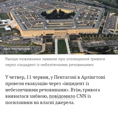
фото
ілюстративне
Раніше пожежники заявили про оголошення тривоги
через «інцидент із небезпечними речовинами»
У четвер, 11 червня, у Пентагоні в Арлінгтоні
провели евакуацію через «інцидент із
небезпечними речовинами». Втім, тривога
виявилася хибною,
повідомило
CNN із
посиланням на власні джерела.