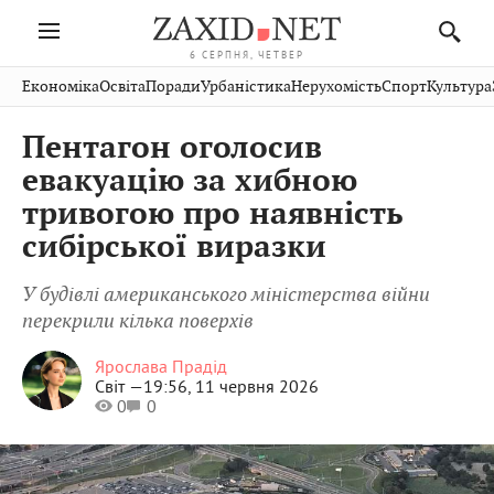
6 СЕРПНЯ, ЧЕТВЕР
Івано-
Публікації
Авто
Словко
Культура
Економіка
Освіта
Поради
Урбаністика
Нерухомість
Спорт
Культура
Стрий
Рівне
Франківськ
Світ
Економіка
Рецепти
Здоров'я
Дрогобич
Львів
Тернопіль
Пентагон оголосив
Кіно
Дім
Спорт
Краєзнавство
Хмельницький
Чернівці
Волинь
евакуацію за хибною
Фото
Освіта
Нерухомість
Домашні
Вінниця
Шептицький
тривогою про наявність
Закарпаття
тварини
сибірської виразки
У будівлі американського міністерства війни
перекрили кілька поверхів
Ярослава Прадід
Світ —
19:56, 11 червня 2026
0
0