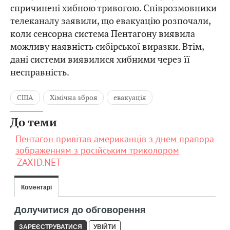
спричинені хибною тривогою. Співрозмовники
телеканалу заявили, що евакуацію розпочали,
коли
сенсорна система Пентагону виявила
можливу наявність сибірської виразки. Втім,
дані системи виявилися хибними через її
несправність.
США
Хімічна зброя
евакуація
До теми
Пентагон привітав американців з днем прапора
зображенням з російським триколором
ZAXID.NET