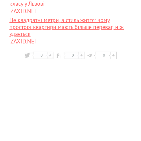
класу у Львові
ZAXID.NET
Не квадратні метри, а стиль життя: чому
просторі квартири мають більше переваг, ніж
здається
ZAXID.NET
0
0
0