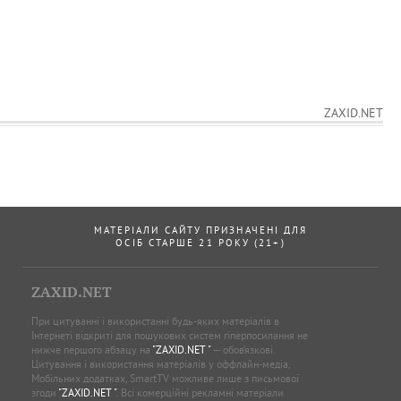
ZAXID.NET
МАТЕРІАЛИ САЙТУ ПРИЗНАЧЕНІ ДЛЯ
ОСІБ СТАРШЕ 21 РОКУ (21+)
ZAXID.NET
При цитуванні і використанні будь-яких матеріалів в
Інтернеті відкриті для пошукових систем гіперпосилання не
нижче першого абзацу на
"ZAXID.NET "
— обов’язкові.
Цитування і використання матеріалів у оффлайн-медіа,
Мобільних додатках, SmartTV можливе лише з письмової
згоди
"ZAXID.NET "
. Всі комерційні рекламні матеріали