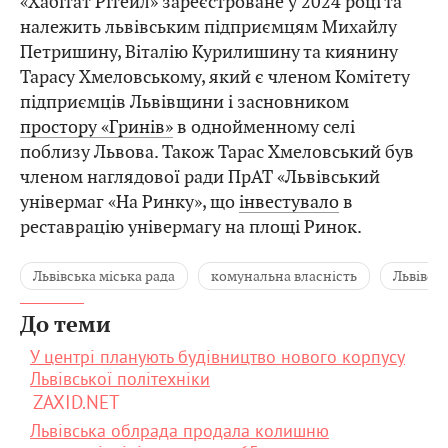
«Хабітат Рітейл» зареєстроване у 2024 році та
належить львівським підприємцям Михайлу
Петришину, Віталію Курилишину та киянину
Тарасу Хмеловському, який є членом Комітету
підприємців Львівщини і засновником
простору «Гринів»
в однойменному селі
поблизу Львова. Також Тарас Хмеловський був
членом наглядової ради ПрАТ «Львівський
універмаг «На Ринку», що
інвестувало
в
реставрацію універмагу на площі Ринок.
Львівська міська рада
комунальна власність
Львівсь
До теми
У центрі планують будівництво нового корпусу
Львівської політехніки
ZAXID.NET
Львівська облрада продала колишню