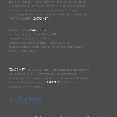
позначені словами «Спецпроєкт», «Новини компаній» чи
«Партнерський матеріал». Детальніше щодо реклами та
правил цитування можна ознайомитись в правилах
користування сайтом. Усі права захищені. © 2005—2026,
ТОВ “ЗАХІД.НЕТ”,
"ZAXID.NET "
.
Онлайн-медіа
«ZAXID.NET»
пл. Галицька, буд. 15, м. Львів, 79008
Телефон
+380 (32) 229-77-77
Адреса електронної пошти —
info@zaxid.net
Ідентифікатор онлайн-медіа в Реєстрі суб'єктів у сфері
медіа — R40-06155
"ZAXID.NET "
працює за підтримки Європейського фонду за
демократію (EED). Зміст публікацій не обов’язково
відображає офіційну позицію EED. Інформація чи погляди,
висловлені у публікаціях
"ZAXID.NET "
є виключною
відповідальністю редакції.