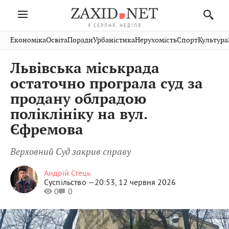
9 СЕРПНЯ, НЕДІЛЯ
Івано-
Публікації
Авто
Словко
Культура
Економіка
Освіта
Поради
Урбаністика
Нерухомість
Спорт
Культура
Стрий
Рівне
Франківськ
Світ
Економіка
Рецепти
Здоров'я
Дрогобич
Львів
Тернопіль
Львівська міськрада
Кіно
Дім
Спорт
Краєзнавство
Хмельницький
Чернівці
Волинь
остаточно програла суд за
Фото
Освіта
Нерухомість
Домашні
Вінниця
Шептицький
продану облрадою
Закарпаття
тварини
поліклініку на вул.
Єфремова
Верховний Суд закрив справу
Андрій Стець
Суспільство —
20:53, 12 червня 2026
0
0