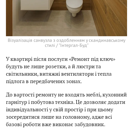
Візуалізація санвузла з оздобленням у скандинавському
стилі / "Інтергал-Буд"
У квартирі після послуги «Ремонт під ключ»
будуть не лише розетки, а й люстри та
світильники, витяжні вентилятори і тепла
підлога в передбачених зонах.
До вартості ремонту не входять меблі, кухонний
гарнітур і побутова техніка. Це дозволяє додати
індивідуальності у свій простір і при цьому
зосередитися лише на головному, адже всі
базові роботи вже виконає забудовник.