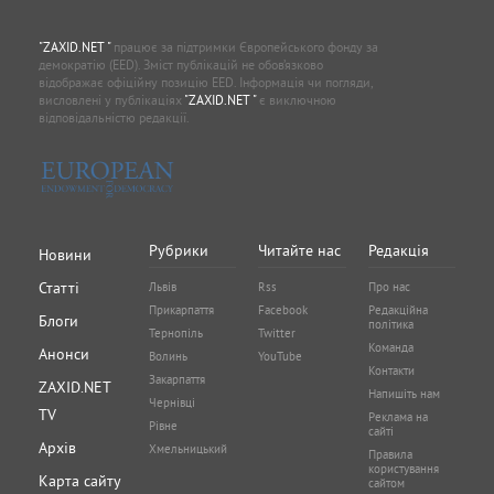
"ZAXID.NET "
працює за підтримки Європейського фонду за
демократію (EED). Зміст публікацій не обов’язково
відображає офіційну позицію EED. Інформація чи погляди,
висловлені у публікаціях
"ZAXID.NET "
є виключною
відповідальністю редакції.
Рубрики
Читайте нас
Редакція
Новини
Статті
Львів
Rss
Про нас
Прикарпаття
Facebook
Редакційна
Блоги
політика
Тернопіль
Twitter
Команда
Анонси
Волинь
YouTube
Контакти
Закарпаття
ZAXID.NET
Напишіть нам
Чернівці
TV
Реклама на
Рівне
сайті
Архів
Хмельницький
Правила
користування
Карта сайту
сайтом