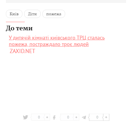
Київ
Діти
пожежа
До теми
У дитячій кімнаті київського ТРЦ сталась
пожежа, постраждало троє людей
ZAXID.NET
0
0
0