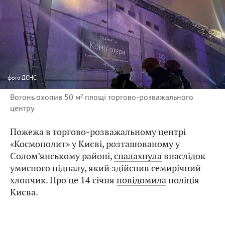
фото
ДСНС
Вогонь охопив 50 м² площі торгово-розважального
центру
Пожежа в торгово-розважальному центрі
«Космополит» у Києві, розташованому у
Солом’янському районі,
спалахнула
внаслідок
умисного підпалу, який здійснив семирічний
хлопчик. Про це 14 січня
повідомила
поліція
Києва.