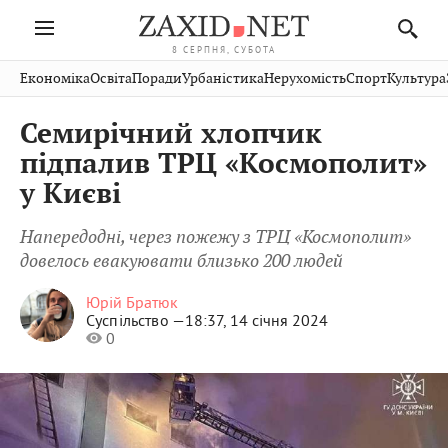
8 СЕРПНЯ, СУБОТА
Івано-
Публікації
Авто
Словко
Культура
Економіка
Освіта
Поради
Урбаністика
Нерухомість
Спорт
Культура
Стрий
Рівне
Франківськ
Світ
Економіка
Рецепти
Здоров'я
Дрогобич
Львів
Тернопіль
Семирічний хлопчик
Кіно
Дім
Спорт
Краєзнавство
Хмельницький
Чернівці
Волинь
підпалив ТРЦ «Космополит»
Фото
Освіта
Нерухомість
Домашні
Вінниця
Шептицький
у Києві
Закарпаття
тварини
Напередодні, через пожежу з ТРЦ «Космополит»
довелось евакуювати близько 200 людей
Юрій Братюк
Суспільство —
18:37, 14 січня 2024
0