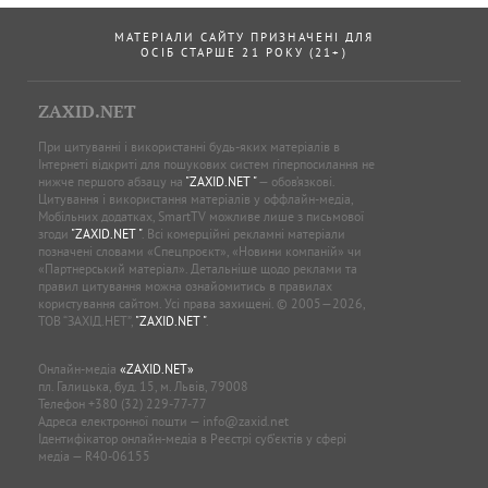
МАТЕРІАЛИ САЙТУ ПРИЗНАЧЕНІ ДЛЯ
ОСІБ СТАРШЕ 21 РОКУ (21+)
ZAXID.NET
При цитуванні і використанні будь-яких матеріалів в
Інтернеті відкриті для пошукових систем гіперпосилання не
нижче першого абзацу на
"ZAXID.NET "
— обов’язкові.
Цитування і використання матеріалів у оффлайн-медіа,
Мобільних додатках, SmartTV можливе лише з письмової
згоди
"ZAXID.NET "
. Всі комерційні рекламні матеріали
позначені словами «Спецпроєкт», «Новини компаній» чи
«Партнерський матеріал». Детальніше щодо реклами та
правил цитування можна ознайомитись в правилах
користування сайтом. Усі права захищені. © 2005—2026,
ТОВ “ЗАХІД.НЕТ”,
"ZAXID.NET "
.
Онлайн-медіа
«ZAXID.NET»
пл. Галицька, буд. 15, м. Львів, 79008
Телефон
+380 (32) 229-77-77
Адреса електронної пошти —
info@zaxid.net
Ідентифікатор онлайн-медіа в Реєстрі суб'єктів у сфері
медіа — R40-06155