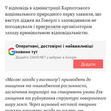
У відповідь в адміністрації Карпатського
національного природного парку заявили, що
виступ діджея на Говерлі з заповідником не
погоджували і
пригрозили
організаторам
заходу кримінальною відповідальністю.
Оперативні, достовірні і найважливіші
новини тут
Додайте ZAXID.NET у вибрані в Google
Додати
«Масові заходи у високогір’ї призводять до
знищення та пошкодження рослинності,
засмічення території та створюють умови для
зміщення та руйнування структури поверхневого
шару землі. Через шумовий неспокій тварини
можуть покинути гнізда чи малят, що