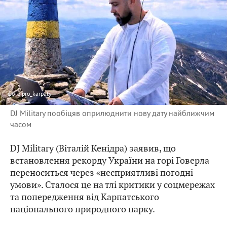
фото
pro_karpaty
DJ Military пообіцяв оприлюднити нову дату найближчим
часом
DJ Military (Віталій Кенідра) заявив, що
встановлення рекорду України на горі Говерла
переноситься через «несприятливі погодні
умови». Сталося це на тлі критики у соцмережах
та попередження від Карпатського
національного природного парку.