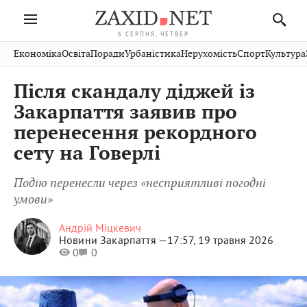
6 СЕРПНЯ, ЧЕТВЕР
Івано-
Публікації
Авто
Словко
Культура
Економіка
Освіта
Поради
Урбаністика
Нерухомість
Спорт
Культура
Стрий
Рівне
Франківськ
Світ
Економіка
Рецепти
Здоров'я
Дрогобич
Львів
Тернопіль
Після скандалу діджей із
Кіно
Дім
Спорт
Краєзнавство
Хмельницький
Чернівці
Волинь
Закарпаття заявив про
Фото
Освіта
Нерухомість
Домашні
Вінниця
Шептицький
перенесення рекордного
Закарпаття
тварини
сету на Говерлі
Подію перенесли через «несприятливі погодні
умови»
Андрій Міцкевич
Новини Закарпаття —
17:57, 19 травня 2026
0
0