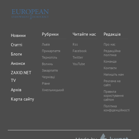
Рубрики
Читайте нас
Редакція
Новини
Статті
Львів
Rss
Про нас
Прикарпаття
Facebook
Редакційна
Блоги
політика
Тернопіль
Twitter
Команда
Анонси
Волинь
YouTube
Контакти
Закарпаття
ZAXID.NET
Напишіть нам
Чернівці
TV
Реклама на
Рівне
сайті
Архів
Хмельницький
Правила
користування
Карта сайту
сайтом
Політика
конфіденційності