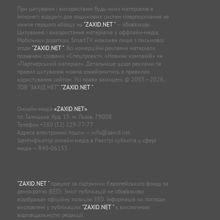
При цитуванні і використанні будь-яких матеріалів в
Інтернеті відкриті для пошукових систем гіперпосилання не
нижче першого абзацу на
"ZAXID.NET "
— обов’язкові.
Цитування і використання матеріалів у оффлайн-медіа,
Мобільних додатках, SmartTV можливе лише з письмової
згоди
"ZAXID.NET "
. Всі комерційні рекламні матеріали
позначені словами «Спецпроєкт», «Новини компаній» чи
«Партнерський матеріал». Детальніше щодо реклами та
правил цитування можна ознайомитись в правилах
користування сайтом. Усі права захищені. © 2005—2026,
ТОВ “ЗАХІД.НЕТ”,
"ZAXID.NET "
.
Онлайн-медіа
«ZAXID.NET»
пл. Галицька, буд. 15, м. Львів, 79008
Телефон
+380 (32) 229-77-77
Адреса електронної пошти —
info@zaxid.net
Ідентифікатор онлайн-медіа в Реєстрі суб'єктів у сфері
медіа — R40-06155
"ZAXID.NET "
працює за підтримки Європейського фонду за
демократію (EED). Зміст публікацій не обов’язково
відображає офіційну позицію EED. Інформація чи погляди,
висловлені у публікаціях
"ZAXID.NET "
є виключною
відповідальністю редакції.