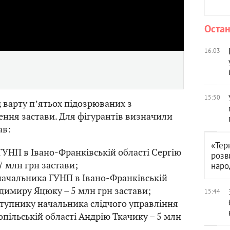
Video
Остан
16:03
15:50
д варту пʼятьох підозрюваних з
ння застави. Для фігурантів визначили
ав:
«Тер
ГУНП в Івано-Франківській області Сергію
розв
7 млн грн застави;
наро
начальника ГУНП в Івано-Франківській
димиру Яцюку – 5 млн грн застави;
15:44
тупнику начальника слідчого управління
пільській області Андрію Ткачику – 5 млн