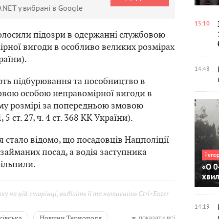
.NET у вибрані в Google
15:10
олосили підозри в одержанні службовою
рної вигоди в особливо великих розмірах
країни).
14:48
ють підбурювання та пособництво в
овою особою неправомірної вигоди в
му розмірі за попередньою змовою
, 5 ст. 27, ч. 4 ст. 368 КК України).
я стало відомо, що посадовців Нацполіції
 займаних посад, а водія заступника
Репо
вільнили.
«О 0
хви
у на цій сторінці, виділіть її та натисніть Ctrl+Enter
14:19
івська
Новини Тернополя
показати всі