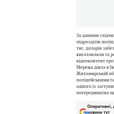
За даними слідчи
підрозділів поліц
тис. доларів забе
виготовляли та р
відеоконтент еро
Мережа діяла в І
Житомирській об
поліцейськими та
одного із заступн
посередництво що
Оперативні, 
новини тут