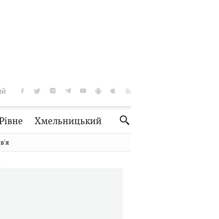
ІЙ
Рівне
Хмельницький
Словко
Культура
вʼя
Рецепти
Здоров'я
Спорт
Краєзнавство
Нерухомість
Домашні тварини