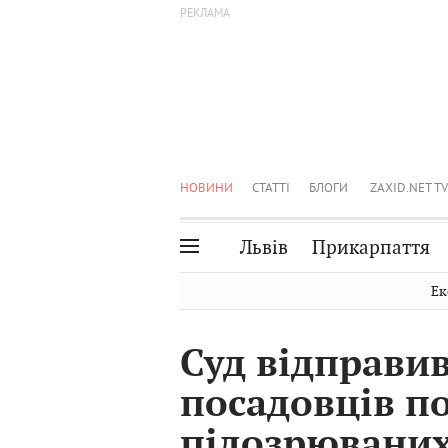
НОВИНИ
СТАТТІ
БЛОГИ
ZAXID.NET TV
Львів
Прикарпаття
Івано-Франківськ
Рівне
Ек
Тернопіль
Львів
Суд відправив
Волинь
Чернівці
посадовців по
Закарпаття
Шептицький
підозрюваних