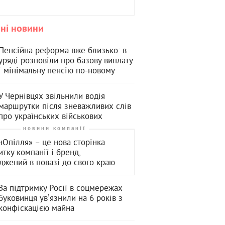
ні новини
Пенсійна реформа вже близько: в
уряді розповіли про базову виплату
і мінімальну пенсію по-новому
У Чернівцях звільнили водія
маршрутки після зневажливих слів
про українських військових
новини компанії
нОпілля» – це нова сторінка
итку компанії і бренд,
джений в повазі до свого краю
За підтримку Росії в соцмережах
буковинця увʼязнили на 6 років з
конфіскацією майна