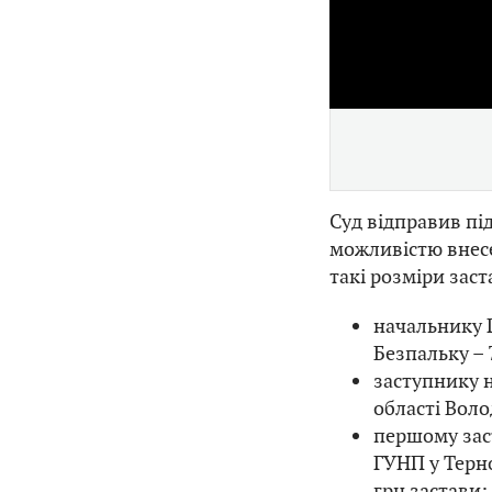
Суд відправив пі
можливістю внесе
такі розміри заст
начальнику 
Безпальку – 
заступнику 
області Воло
першому зас
ГУНП у Терно
грн застави;