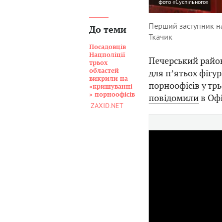
фото
«Суспільного»
Перший заступник на
До теми
Ткачик
Посадовців
Нацполіції
Печерський район
трьох
областей
для пʼятьох фігу
викрили на
порноофісів у трь
«кришуванні
» порноофісів
повідомили
в Офі
ZAXID.NET