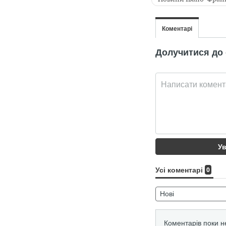
Корупція
Поліц
Ілля Гулеватий
Володимир Яцюк
Володимир Воробе