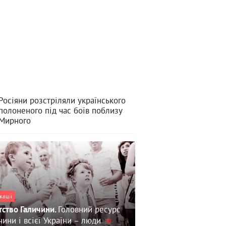
Росіяни розстріляли українського
полоненого під час боїв поблизу
Мирного
кації
Головний ресурс
тство Галичини.
чини і всієї України – люди