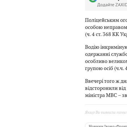
Додайте ZAXID
Поліцейським ог
особою неправомі
(ч. 4 ст. 368 КК У
Водію інкриміну
одержанні служб
особливо велико
групою осіб (ч.ч. 4
Ввечері того ж дн
відсторонили від
міністра МВС – з
Якщо Ви виявили помилк
Новини Івано-Франк