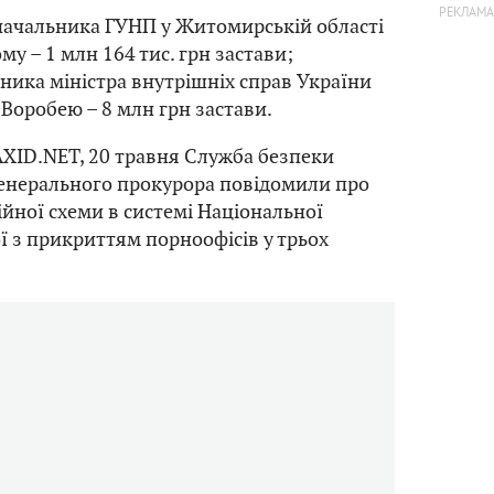
начальника ГУНП у Житомирській області
ому – 1 млн 164 тис. грн застави;
ника міністра внутрішніх справ України
Воробею – 8 млн грн застави.
XID.NET, 20 травня Служба безпеки
генерального прокурора повідомили про
йної схеми в системі Національної
ої з прикриттям порноофісів у трьох