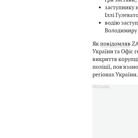
заступнику 
Іллі Гулеват
водію заступ
Володимиру 
Як
повідомляв
ZA
України та Офіс 
викриття корупці
поліції, пов'язан
регіонах України.