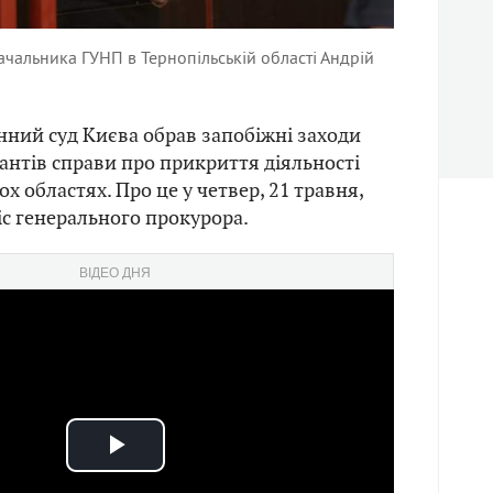
чальника ГУНП в Тернопільській області Андрій
ний суд Києва обрав запобіжні заходи
рантів справи про прикриття діяльності
ох областях. Про це у четвер, 21 травня,
с генерального прокурора.
ВІДЕО ДНЯ
Play