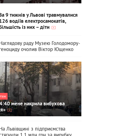
За 9 тижнів у Львові травмувалися
126 водіїв електросамокатів,
більшість із них – діти
Наглядову раду Музею Голодомору-
геноциду очолив Віктор Ющенко
ртаж
4:40 мене накрила вибухова
ля»
На Львівщині з підприємства
стягнули 1,1 млн грн за вирубку