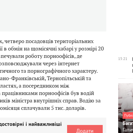
х, четверо посадовців територіальних
ії в обмін на щомісячні хабарі у розмірі 20
зпечували роботу порноофісів, де
15:21
озповсюджували через інтернет
тичного та порнографічного характеру.
вано-Франківській, Тернопільській та
ластях, а посередником між
 працівниками порноофісів був водій
иків міністра внутрішніх справ. Водію за
місяця сплачували 5 тис. доларів.
Публі
Бага
достовірні і найважливіші
Гали
Додати