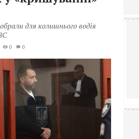
обрали для колишнього водія
ВС
0
0