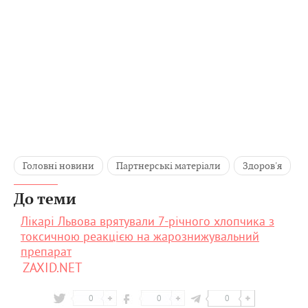
Головні новини
Партнерські матеріали
Здоров'я
До теми
Лікарі Львова врятували 7-річного хлопчика з
токсичною реакцією на жарознижувальний
препарат
ZAXID.NET
0
0
0