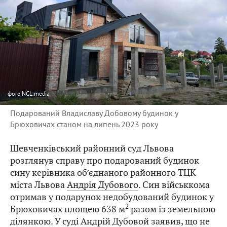
фото
NGL.media
Подарований Владиславу Добовому будинок у
Брюховичах станом на липень 2023 року
Шевченківський районний суд Львова
розглянув справу про подарований будинок
сину керівника об’єднаного районного ТЦК
міста Львова
Андрія Дубового
. Син військкома
отримав у подарунок недобудований будинок у
2
Брюховичах площею 638 м
разом із земельною
ділянкою. У суді Андрій Дубовой заявив, що не