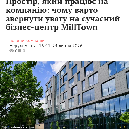
Простір, який працює на
компанію: чому варто
звернути увагу на сучасний
бізнес-центр MillTown
новини компаній
Нерухомість —
16:41, 24 липня 2026
0
0
фото
«Інтергал-Буд»