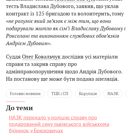
тесть Владислава Дубового, заявив, що уклав
контракт із 125 бригадою та волонтерить, тому
«
не розуміє який зв’язок є між тим, що вони
подарували житло як сім’ї Владиславу Дубовому і
Роксолані та виконанням службових обов’язків
Андрієм Дубовим
».
Суддя
Олег Ковальчук
дослідив усі матеріали
справи та закрив справу про
адмінправопорушення щодо Андрія Дубового.
На постанову ще може бути подана апеляція.
Головні новини
ТЦК і СП
Корупція
НАЗК
Б
До теми
НАЗК передало у поліцію справу про
подарований сину львівського військкома
будинок у Брюховичах