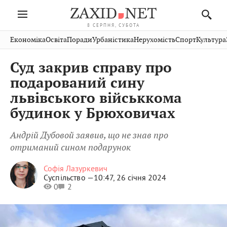
8 СЕРПНЯ, СУБОТА
Івано-
Публікації
Авто
Словко
Культура
Економіка
Освіта
Поради
Урбаністика
Нерухомість
Спорт
Культура
Стрий
Рівне
Франківськ
Світ
Економіка
Рецепти
Здоров'я
Дрогобич
Львів
Тернопіль
Суд закрив справу про
Кіно
Дім
Спорт
Краєзнавство
Хмельницький
Чернівці
Волинь
подарований сину
Фото
Освіта
Нерухомість
Домашні
Вінниця
Шептицький
львівського військкома
Закарпаття
тварини
будинок у Брюховичах
Андрій Дубовой заявив, що не знав про
отриманий сином подарунок
Софія Лазуркевич
Суспільство —
10:47, 26 січня 2024
0
2