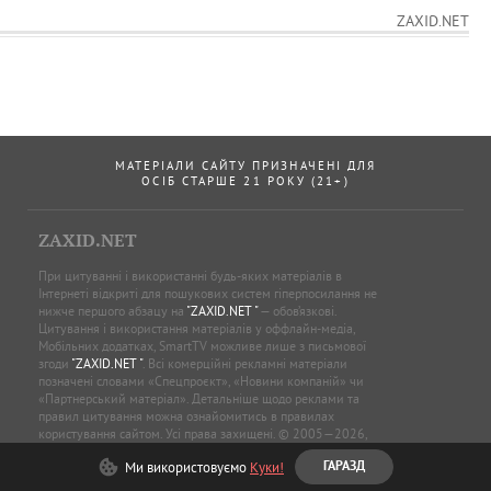
ZAXID.NET
МАТЕРІАЛИ САЙТУ ПРИЗНАЧЕНІ ДЛЯ
ОСІБ СТАРШЕ 21 РОКУ (21+)
ZAXID.NET
При цитуванні і використанні будь-яких матеріалів в
Інтернеті відкриті для пошукових систем гіперпосилання не
нижче першого абзацу на
"ZAXID.NET "
— обов’язкові.
Цитування і використання матеріалів у оффлайн-медіа,
Мобільних додатках, SmartTV можливе лише з письмової
згоди
"ZAXID.NET "
. Всі комерційні рекламні матеріали
позначені словами «Спецпроєкт», «Новини компаній» чи
«Партнерський матеріал». Детальніше щодо реклами та
правил цитування можна ознайомитись в правилах
користування сайтом. Усі права захищені. © 2005—2026,
ТОВ “ЗАХІД.НЕТ”,
"ZAXID.NET "
.
Ми використовуємо
Куки!
ГАРАЗД
Онлайн-медіа
«ZAXID.NET»