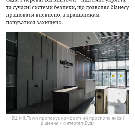
та сучасні системи безпеки, що дозволяє бізнесу
працювати впевнено, а працівникам –
почуватися захищено.
БЦ MillTown пропонує комфортний простір та якісні
рішення / «Інтергал-Буд»