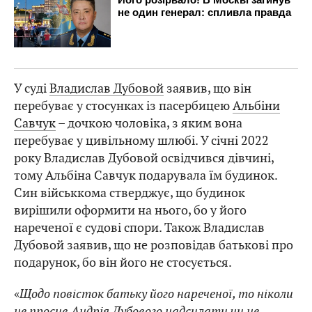
У суді
Владислав Дубовой
заявив, що він
перебуває у стосунках із пасербицею
Альбіни
Савчук
– дочкою чоловіка, з яким вона
перебуває у цивільному шлюбі. У січні 2022
року Владислав Дубовой освідчився дівчині,
тому Альбіна Савчук подарувала їм будинок.
Син військкома стверджує, що будинок
вирішили оформити на нього, бо у його
нареченої є судові спори. Також Владислав
Дубовой заявив, що не розповідав батькові про
подарунок, бо він його не стосується.
«
Щодо повісток батьку його нареченої, то ніколи
не просив Андрія Дубового надсилати чи не