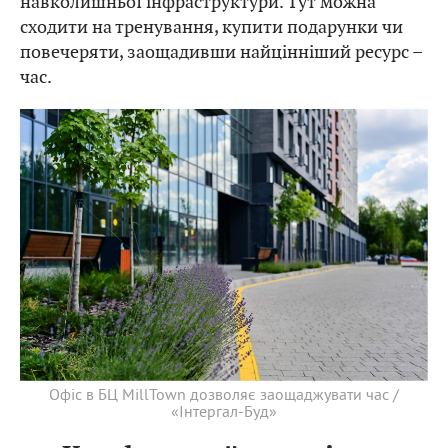
навколишньої інфраструктури. Тут можна
сходити на тренування, купити подарунки чи
повечеряти, заощадивши найцінніший ресурс –
час.
Офіс в БЦ MillTown дозволяє заощаджувати час /
«Інтергал-Буд»