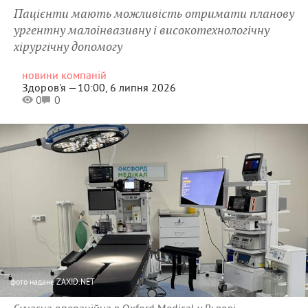
Пацієнти мають можливість отримати планову
ургентну малоінвазивну і високотехнологічну
хірургічну допомогу
новини компаній
Здоров'я —
10:00, 6 липня 2026
0
0
фото
надане ZAXID.NET