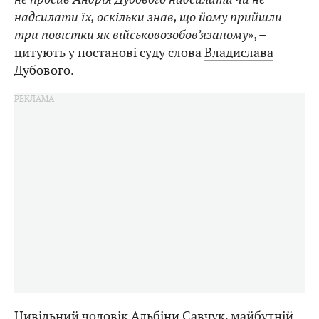
надсилати їх, оскільки знав, що йому прийшли
три повістки як військовозобов’язаному
», –
цитують у постанові суду слова
Владислава
Дубового
.
Цивільний чоловік
Альбіни Савчук
, майбутній