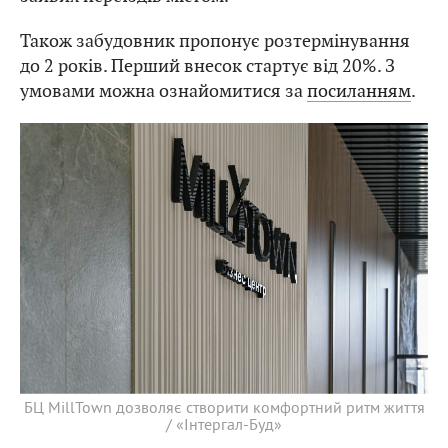
Також забудовник пропонує розтермінування
до 2 років. Перший внесок стартує від 20%. З
умовами можна ознайомитися за
посиланням
.
БЦ MillTown дозволяє створити комфортний ритм життя
/ «Інтергал-Буд»