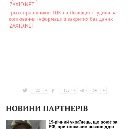
ZAXID.NET
Трьох працівників ТЦК на Львівщині судили за
копіювання інформації з закритих баз даних
ZAXID.NET
22
102
56
НОВИНИ ПАРТНЕРІВ