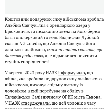
Коштовний подарунок сину військкома зробила
Альбіна Савчук
, яка є орендаркою озера у
Брюховичах та незаконно звела на його березі
багатоповерховий готель.
Владислав Дубовой
сказав
NGL.media
, що Альбіна Савчук є його
давньою знайомою, «
можна навіть сказати, що
далекою родичкою
», але відмовився пояснити
ступінь спорідненості.
У вересні 2023 року НАЗК
інформувало
, що
жінка, яка зробила подарунок сину львівського
військкома, виховує спільну дитину із
чоловіком, який перебуває на обліку в
Личаківсько-Залізничному ОРВК міста Львова.
У НАЗК
стверджували
, що цей чоловік з часу