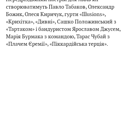
створюватимуть Павло Табаков, Олександр
Божик, Олеся Киричук, гурти «Illusions»,
«Крихітка», «Дивні», Сашко Положинський з
«Тартаком» і бандуристом Ярославом Джусем,
Марія Бурмака з командою, Тарас Чубай з
«Плачем Єремії», «Піккардійська терція».