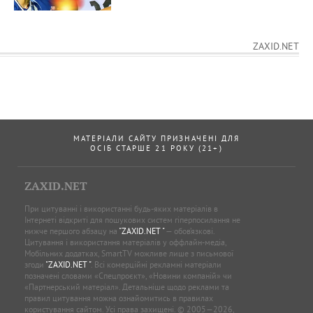
ZAXID.NET
МАТЕРІАЛИ САЙТУ ПРИЗНАЧЕНІ ДЛЯ
ОСІБ СТАРШЕ 21 РОКУ (21+)
ZAXID.NET
При цитуванні і використанні будь-яких матеріалів в
Інтернеті відкриті для пошукових систем гіперпосилання не
нижче першого абзацу на
"ZAXID.NET "
— обов’язкові.
Цитування і використання матеріалів у оффлайн-медіа,
Мобільних додатках, SmartTV можливе лише з письмової
згоди
"ZAXID.NET "
. Всі комерційні рекламні матеріали
позначені словами «Спецпроєкт», «Новини компаній» чи
«Партнерський матеріал». Детальніше щодо реклами та
правил цитування можна ознайомитись в правилах
користування сайтом. Усі права захищені. © 2005—2026,