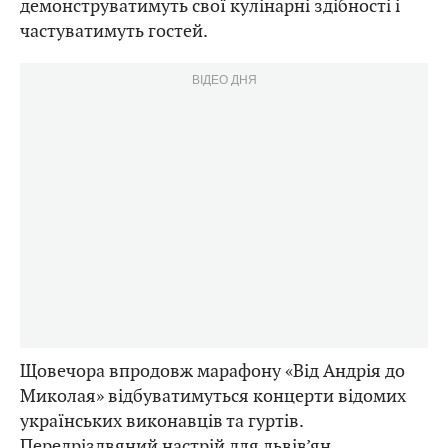
демонструватимуть свої кулінарні здібності і
частуватимуть гостей.
ВІДЕО ДНЯ
Щовечора впродовж марафону «Від Андрія до
Миколая» відбуватимуться концерти відомих
українських виконавців та гуртів.
Передріздвяний настрій для львів’ян