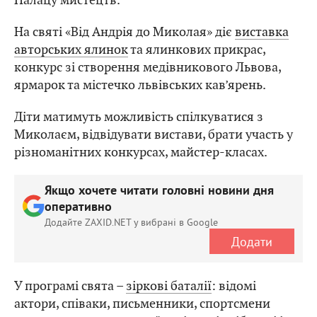
На святі «Від Андрія до Миколая» діє
виставка
авторських ялинок
та ялинкових прикрас,
конкурс зі створення медівникового Львова,
ярмарок та містечко львівських кав’ярень.
Діти матимуть можливість спілкуватися з
Миколаєм, відвідувати вистави, брати участь у
різноманітних конкурсах, майстер-класах.
Якщо хочете читати головні новини дня
оперативно
Додайте ZAXID.NET у вибрані в Google
Додати
У програмі свята –
зіркові баталії
: відомі
актори, співаки, письменники, спортсмени