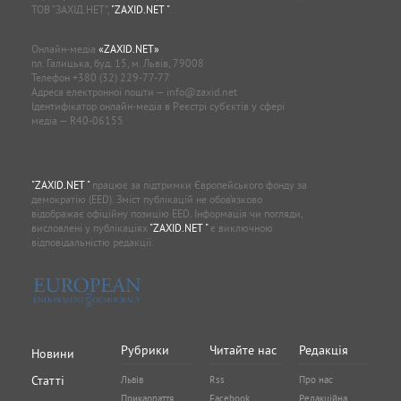
ТОВ “ЗАХІД.НЕТ”,
"ZAXID.NET "
.
Онлайн-медіа
«ZAXID.NET»
пл. Галицька, буд. 15, м. Львів, 79008
Телефон
+380 (32) 229-77-77
Адреса електронної пошти —
info@zaxid.net
Ідентифікатор онлайн-медіа в Реєстрі суб'єктів у сфері
медіа — R40-06155
"ZAXID.NET "
працює за підтримки Європейського фонду за
демократію (EED). Зміст публікацій не обов’язково
відображає офіційну позицію EED. Інформація чи погляди,
висловлені у публікаціях
"ZAXID.NET "
є виключною
відповідальністю редакції.
Рубрики
Читайте нас
Редакція
Новини
Статті
Львів
Rss
Про нас
Прикарпаття
Facebook
Редакційна