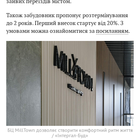
зайвих переїздів містом.
Також забудовник пропонує розтермінування
до 2 років. Перший внесок стартує від 20%. З
умовами можна ознайомитися за
посиланням
.
БЦ MillTown дозволяє створити комфортний ритм життя
/ «Інтергал-Буд»