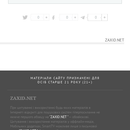
0
0
0
ZAXID.NET
МАТЕРІАЛИ САЙТУ ПРИЗНАЧЕНІ ДЛЯ
ОСІБ СТАРШЕ 21 РОКУ (21+)
ZAXID.NET
При цитуванні і використанні будь-яких матеріалів в
Інтернеті відкриті для пошукових систем гіперпосилання не
нижче першого абзацу на
"ZAXID.NET "
— обов’язкові.
Цитування і використання матеріалів у оффлайн-медіа,
Мобільних додатках, SmartTV можливе лише з письмової