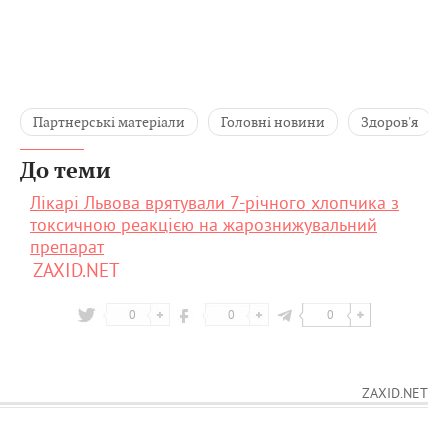
Партнерські матеріали
Головні новини
Здоров'я
До теми
Лікарі Львова врятували 7-річного хлопчика з
токсичною реакцією на жарознижувальний
препарат
ZAXID.NET
0
0
0
ZAXID.NET