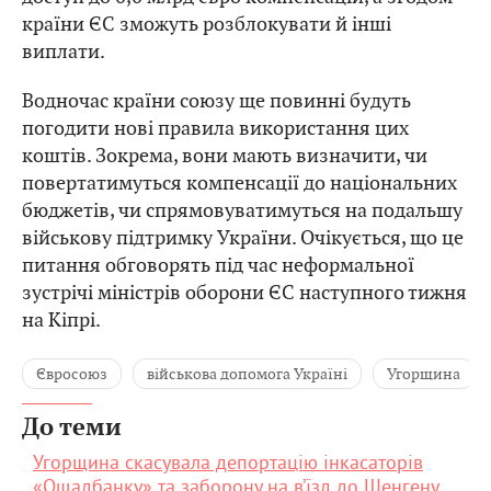
країни ЄС зможуть розблокувати й інші
виплати.
Водночас країни союзу ще повинні будуть
погодити нові правила використання цих
коштів. Зокрема, вони мають визначити, чи
повертатимуться компенсації до національних
бюджетів, чи спрямовуватимуться на подальшу
військову підтримку України. Очікується, що це
питання обговорять під час неформальної
зустрічі міністрів оборони ЄС наступного тижня
на Кіпрі.
Євросоюз
військова допомога Україні
Угорщина
До теми
Угорщина скасувала депортацію інкасаторів
«Ощадбанку» та заборону на в’їзд до Шенгену