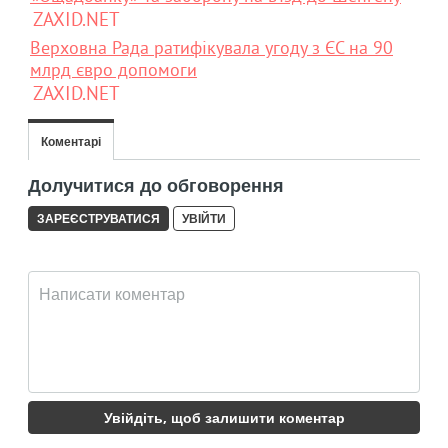
ZAXID.NET
Верховна Рада ратифікувала угоду з ЄС на 90
млрд євро допомоги
ZAXID.NET