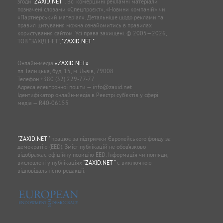
згоди
"ZAXID.NET "
. Всі комерційні рекламні матеріали
позначені словами «Спецпроєкт», «Новини компаній» чи
«Партнерський матеріал». Детальніше щодо реклами та
правил цитування можна ознайомитись в правилах
користування сайтом. Усі права захищені. © 2005—2026,
ТОВ “ЗАХІД.НЕТ”,
"ZAXID.NET "
.
Онлайн-медіа
«ZAXID.NET»
пл. Галицька, буд. 15, м. Львів, 79008
Телефон
+380 (32) 229-77-77
Адреса електронної пошти —
info@zaxid.net
Ідентифікатор онлайн-медіа в Реєстрі суб'єктів у сфері
медіа — R40-06155
"ZAXID.NET "
працює за підтримки Європейського фонду за
демократію (EED). Зміст публікацій не обов’язково
відображає офіційну позицію EED. Інформація чи погляди,
висловлені у публікаціях
"ZAXID.NET "
є виключною
відповідальністю редакції.