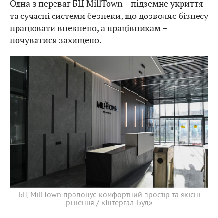
Одна з переваг БЦ MillTown – підземне укриття
та сучасні системи безпеки, що дозволяє бізнесу
працювати впевнено, а працівникам –
почуватися захищено.
БЦ MillTown пропонує комфортний простір та якісні
рішення / «Інтергал-Буд»