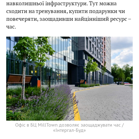
навколишньої інфраструктури. Тут можна
сходити на тренування, купити подарунки чи
повечеряти, заощадивши найцінніший ресурс –
час.
Офіс в БЦ MillTown дозволяє заощаджувати час /
«Інтергал-Буд»