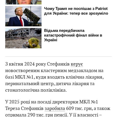
З квітня 2024 року Стефанків
керує
новоствореним кластерним медзакладом на
базі МКЛ №1, куди входять клінічна лікарня,
перинатальний центр, дитяча лікарня та
стоматологічна поліклініка.
У 2025 році на посаді директорки МКЛ №1
Тереза Стефанків
заробила
609 тис. грн, а також
отримала 290 тис. грн пенсії. У її власності –