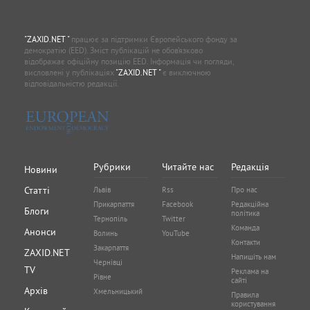
"ZAXID.NET "
працює за підтримки Європейського фонду за
демократію (EED). Зміст публікацій не обов’язково
відображає офіційну позицію EED. Інформація чи погляди,
висловлені у публікаціях
"ZAXID.NET "
є виключною
відповідальністю редакції.
Рубрики
Читайте нас
Редакція
Новини
Статті
Львів
Rss
Про нас
Прикарпаття
Facebook
Редакційна
Блоги
політика
Тернопіль
Twitter
Команда
Анонси
Волинь
YouTube
Контакти
Закарпаття
ZAXID.NET
Напишіть нам
Чернівці
TV
Реклама на
Рівне
сайті
Архів
Хмельницький
Правила
користування