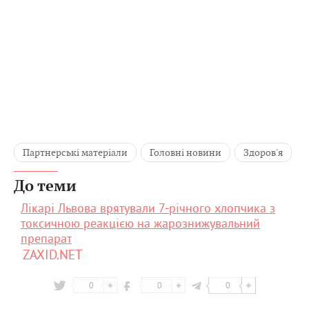
Партнерські матеріали
Головні новини
Здоров'я
До теми
Лікарі Львова врятували 7-річного хлопчика з
токсичною реакцією на жарознижувальний
препарат
ZAXID.NET
0
0
0