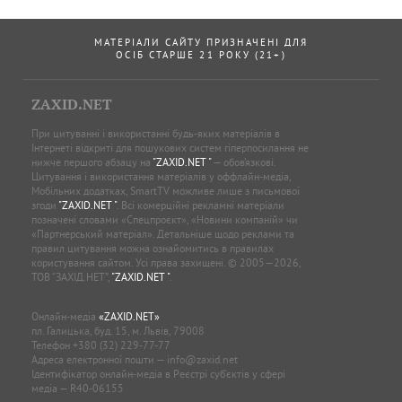
МАТЕРІАЛИ САЙТУ ПРИЗНАЧЕНІ ДЛЯ
ОСІБ СТАРШЕ 21 РОКУ (21+)
ZAXID.NET
При цитуванні і використанні будь-яких матеріалів в
Інтернеті відкриті для пошукових систем гіперпосилання не
нижче першого абзацу на
"ZAXID.NET "
— обов’язкові.
Цитування і використання матеріалів у оффлайн-медіа,
Мобільних додатках, SmartTV можливе лише з письмової
згоди
"ZAXID.NET "
. Всі комерційні рекламні матеріали
позначені словами «Спецпроєкт», «Новини компаній» чи
«Партнерський матеріал». Детальніше щодо реклами та
правил цитування можна ознайомитись в правилах
користування сайтом. Усі права захищені. © 2005—2026,
ТОВ “ЗАХІД.НЕТ”,
"ZAXID.NET "
.
Онлайн-медіа
«ZAXID.NET»
пл. Галицька, буд. 15, м. Львів, 79008
Телефон
+380 (32) 229-77-77
Адреса електронної пошти —
info@zaxid.net
Ідентифікатор онлайн-медіа в Реєстрі суб'єктів у сфері
медіа — R40-06155