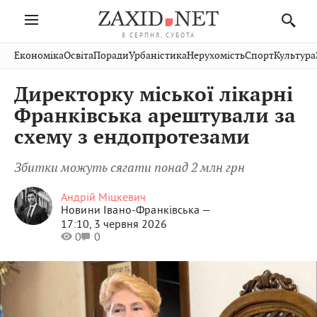
8 СЕРПНЯ, СУБОТА
Івано-
Публікації
Авто
Словко
Культура
Економіка
Освіта
Поради
Урбаністика
Нерухомість
Спорт
Культура
Стрий
Рівне
Франківськ
Світ
Економіка
Рецепти
Здоров'я
Дрогобич
Львів
Тернопіль
Директорку міської лікарні
Кіно
Дім
Спорт
Краєзнавство
Хмельницький
Чернівці
Волинь
Франківська арештували за
Фото
Освіта
Нерухомість
Домашні
Вінниця
Шептицький
схему з ендопротезами
Закарпаття
тварини
Збитки можуть сягати понад 2 млн грн
Андрій Міцкевич
Новини Івано-Франківська —
17:10, 3 червня 2026
0
0