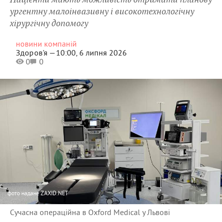
ургентну малоінвазивну і високотехнологічну
хірургічну допомогу
новини компаній
Здоров'я —
10:00, 6 липня 2026
0
0
фото
надане ZAXID.NET
Сучасна операційна в Oxford Medical у Львові