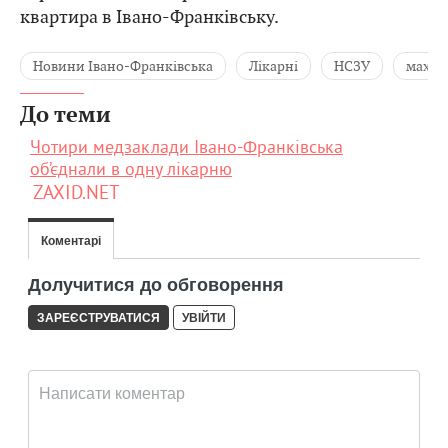
квартира в Івано-Франківську.
Новини Івано-Франківська
Лікарні
НСЗУ
махіна
До теми
Чотири медзаклади Івано-Франківська
об’єднали в одну лікарню
ZAXID.NET