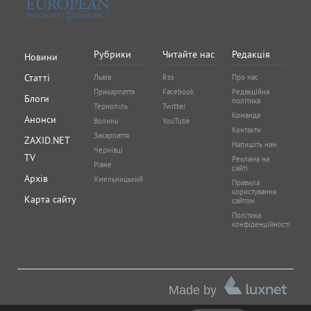
Рубрики
Читайте нас
Редакція
Новини
Статті
Львів
Rss
Про нас
Прикарпаття
Facebook
Редакційна
Блоги
політика
Тернопіль
Twitter
Команда
Анонси
Волинь
YouTube
Контакти
Закарпаття
ZAXID.NET
Напишіть нам
Чернівці
TV
Реклама на
Рівне
сайті
Архів
Хмельницький
Правила
користування
Карта сайту
сайтом
Політика
конфіденційності
Made by