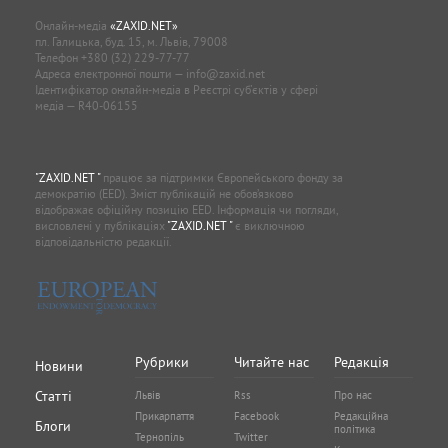
Онлайн-медіа
«ZAXID.NET»
пл. Галицька, буд. 15, м. Львів, 79008
Телефон
+380 (32) 229-77-77
Адреса електронної пошти —
info@zaxid.net
Ідентифікатор онлайн-медіа в Реєстрі суб'єктів у сфері
медіа — R40-06155
"ZAXID.NET "
працює за підтримки Європейського фонду за
демократію (EED). Зміст публікацій не обов’язково
відображає офіційну позицію EED. Інформація чи погляди,
висловлені у публікаціях
"ZAXID.NET "
є виключною
відповідальністю редакції.
Рубрики
Читайте нас
Редакція
Новини
Статті
Львів
Rss
Про нас
Прикарпаття
Facebook
Редакційна
Блоги
політика
Тернопіль
Twitter