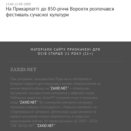
13:40 12-09-2009
На Прикарпатті до 850-річчя Ворохти розпочався
фестиваль сучасної культури
МАТЕРІАЛИ САЙТУ ПРИЗНАЧЕНІ ДЛЯ
ОСІБ СТАРШЕ 21 РОКУ (21+)
ZAXID.NET
При цитуванні і використанні будь-яких матеріалів в
Інтернеті відкриті для пошукових систем гіперпосилання не
нижче першого абзацу на
"ZAXID.NET "
— обов’язкові.
Цитування і використання матеріалів у оффлайн-медіа,
Мобільних додатках, SmartTV можливе лише з письмової
згоди
"ZAXID.NET "
. Всі комерційні рекламні матеріали
позначені словами «Спецпроєкт», «Новини компаній» чи
«Партнерський матеріал». Детальніше щодо реклами та
правил цитування можна ознайомитись в правилах
користування сайтом. Усі права захищені. © 2005—2026,
ТОВ “ЗАХІД.НЕТ”,
"ZAXID.NET "
.