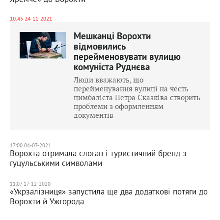
10:45 24-11-2021
Мешканці Ворохти
відмовились
перейменовувати вулицю
комуніста Руднєва
Люди вважають, що
перейменування вулиці на честь
цимбаліста Петра Сказківа створить
проблеми з оформленням
документів
17:00 04-07-2021
Ворохта отримала слоган і туристичний бренд з
гуцульськими символами
11:07 17-12-2020
«Укрзалізниця» запустила ще два додаткові потяги до
Ворохти й Ужгорода