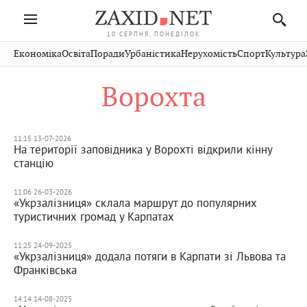
10 СЕРПНЯ, ПОНЕДІЛОК
Івано-
Публікації
Авто
Словко
Культура
Економіка
Освіта
Поради
Урбаністика
Нерухомість
Спорт
Культура
Стрий
Рівне
Франківськ
Світ
Економіка
Рецепти
Здоров'я
Дрогобич
Львів
Тернопіль
Ворохта
Кіно
Дім
Спорт
Краєзнавство
Хмельницький
Чернівці
Волинь
Фото
Освіта
Нерухомість
Домашні
Вінниця
Шептицький
Закарпаття
тварини
11:15 13-07-2026
На території заповідника у Ворохті відкрили кінну
станцію
11:06 26-03-2026
«Укрзалізниця» склала маршрут до популярних
туристичних громад у Карпатах
11:25 24-09-2025
«Укрзалізниця» додала потяги в Карпати зі Львова та
Франківська
14:14 14-08-2025