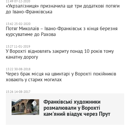
11:49 07-12-2020
«Укрзалізниця» призначила ще три додаткові потяги
до Івано-Франківська
13:42 25-02-2020
Потяг Миколаїв – Івано-Франківськ з кінця березня
курсуватиме до Рахова
13:27 11-01-2019
У Ворохті відновлять закриту понад 10 років тому
канатну дорогу
13:22 30-08-2018
Через брак місця на цвинтарі у Ворохті покійників
ховають у старих могилах
15:26 14-08-2017
Франківські художники
розмалювали у Ворохті
кам'яний віадук через Прут