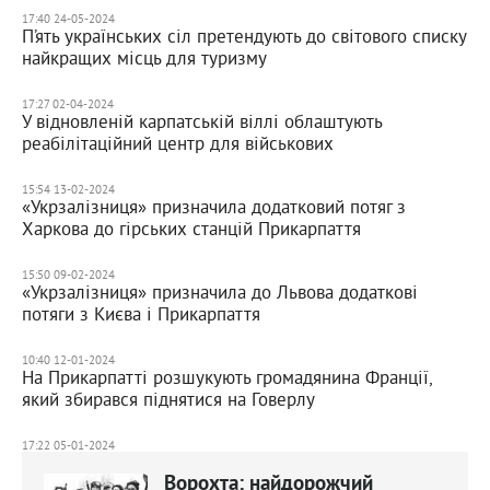
17:40 24-05-2024
П’ять українських сіл претендують до світового списку
найкращих місць для туризму
17:27 02-04-2024
У відновленій карпатській віллі облаштують
реабілітаційний центр для військових
15:54 13-02-2024
«Укрзалізниця» призначила додатковий потяг з
Харкова до гірських станцій Прикарпаття
15:50 09-02-2024
«Укрзалізниця» призначила до Львова додаткові
потяги з Києва і Прикарпаття
10:40 12-01-2024
На Прикарпатті розшукують громадянина Франції,
який збирався піднятися на Говерлу
17:22 05-01-2024
Ворохта: найдорожчий