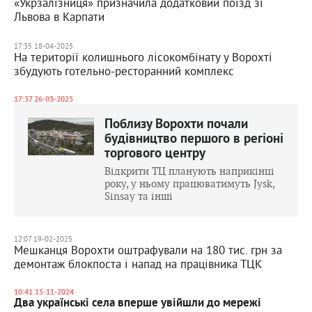
«Укрзалізниця» призначила додатковий поїзд зі
Львова в Карпати
17:35 18-04-2025
На території колишнього лісокомбінату у Ворохті
збудують готельно-ресторанний комплекс
17:37 26-03-2025
Поблизу Ворохти почали
будівництво першого в регіоні
торгового центру
Відкрити ТЦ планують наприкінці
року, у ньому працюватимуть Jysk,
Sinsay та інші
12:07 19-02-2025
Мешканця Ворохти оштрафували на 180 тис. грн за
демонтаж блокпоста і напад на працівника ТЦК
10:41 15-11-2024
Два українські села вперше увійшли до мережі