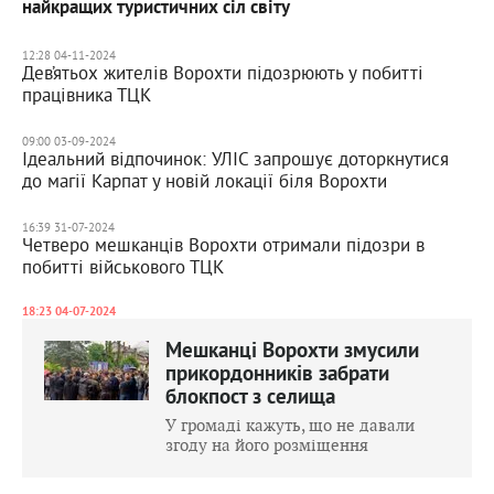
найкращих туристичних сіл світу
12:28 04-11-2024
Дев’ятьох жителів Ворохти підозрюють у побитті
працівника ТЦК
09:00 03-09-2024
Ідеальний відпочинок: УЛІС запрошує доторкнутися
до магії Карпат у новій локації біля Ворохти
16:39 31-07-2024
Четверо мешканців Ворохти отримали підозри в
побитті військового ТЦК
18:23 04-07-2024
Мешканці Ворохти змусили
прикордонників забрати
блокпост з селища
У громаді кажуть, що не давали
згоду на його розміщення