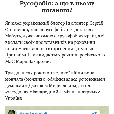
Русофобія: а що в цьому
поганого?
Як каже український блогер і волонтер Сергій
Стерненко, «наша русофобія недостатня».
Мабуть, дуже вагомою є «русофобія» країн, які
вислали своїх представників на роковини
повномасштабного вторгнення до Києва.
Принаймні, так видається речниці російського
МЗС Марії Захаровій.
Три дні після роковин великої війни вона
мовчала (можливо, обмінювалася речовинами
думками з Дмітрієм Мєдвєдєвим), а тоді
«засудила» міжнародний саміт на підтримку
України.