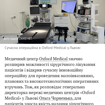
фото
надане ZAXID.NET
Сучасна операційна в Oxford Medical у Львові
Медичний центр
Oxford Medical
значно
розширив можливості хірургічного лікування
пацієнтів і відкрив сучасну інноваційну
операційну для проведення малоінвазивних,
планових та високотехнологічних оперативних
втручань. Тож, як розповідає генеральна
директорка мережі медичних центрів «Oxford
Medical» у Львові
Ольга Чорненька
, для
пацієнтів зросла якість надання хірургічного