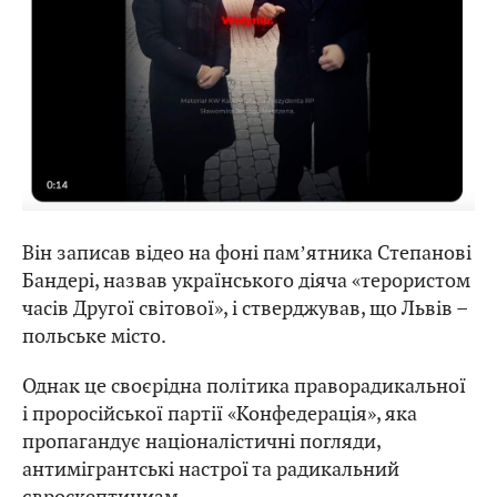
Він записав відео на фоні памʼятника Степанові
Бандері, назвав українського діяча «терористом
часів Другої світової», і стверджував, що Львів –
польське місто.
Однак це своєрідна політика праворадикальної
і проросійської партії «Конфедерація», яка
пропагандує націоналістичні погляди,
антимігрантські настрої та радикальний
євроскептицизм.