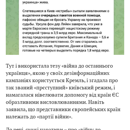
Тут і використала тезу «війна до останнього
українця», якою у своїх дезінформаційних
кампаніях користується Кремль, і згадала про
так званий «прєступний» київський режим, і
намагалася нівелювати допомогу від країн ЄС
образливими висловлюваннями. Навіть
заявила, що представники європейських країн
належать до «партії війни».
До речі, схожі наративи – про «війну до