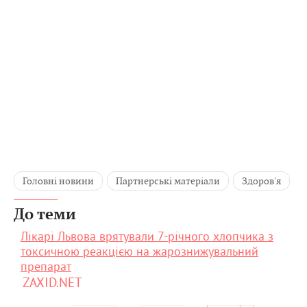
Головні новини
Партнерські матеріали
Здоров'я
До теми
Лікарі Львова врятували 7-річного хлопчика з
токсичною реакцією на жарознижувальний
препарат
ZAXID.NET