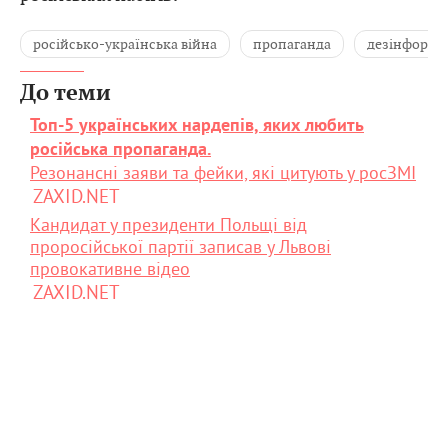
російсько-українська війна
пропаганда
дезінформа
До теми
Топ-5 українських нардепів, яких любить
російська пропаганда.
Резонансні заяви та фейки, які цитують у росЗМІ
ZAXID.NET
Кандидат у президенти Польщі від
проросійської партії записав у Львові
провокативне відео
ZAXID.NET