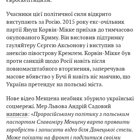
Учасники цієї політичної сили відкрито
виступають за Росію. 2015 року екс-очільник
партії Януш Корвін-Мікке приїхав до тимчасово
окупованого Криму. Він висловив підтримку
гауляйтеру Сєргєю Аксьонову і виступив за
анексію півострову Кремлем. Корвін-Мікке був
проти санкцій щодо Росії навіть після
повномасштабного вторгнення, заперечував
масове вбивство у Бучі й навіть ніс маячню, що
Україна претендує на польські міста.
Нове відео Менцена неабияк збурило українські
соцмережі. Мер Львова Андрій Садовий
написав
: «
Проросійському політику з польським
паспортом Славоміру Менцену варто проявити
хоробрість і записати відео біля Донецької стели.
Може поїхати на фронт і поділитися своїми