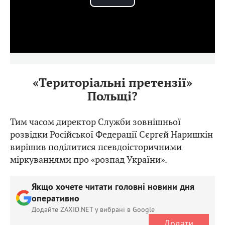
Play
Video
«Територіальні претензії»
Польщі?
Тим часом директор Служби зовнішньої
розвідки Російської Федерації Сєргєй Наришкін
вирішив поділитися псевдоісторичними
міркуваннями про «розпад України».
Якщо хочете читати головні новини дня
оперативно
Додайте ZAXID.NET у вибрані в Google
Додати