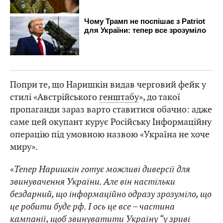
Попри те, що Наришкін видав черговий фейк у
стилі «Австрійського
генштабу
», до такої
пропаганди зараз варто ставитися обачно: адже
саме цей окупант курує Російську Інформаційну
операцію під умовною назвою «Україна не хоче
миру».
«
Тепер Наришкін готує можливі диверсії для
звинувачення України. Але він настільки
бездарний, що інформаційно одразу зрозуміло, що
це робити буде рф. І ось це все – частина
кампанії, щоб звинуватити Україну “у зриві