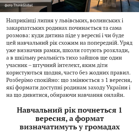
фото
ThinkGlobal
Наприкінці липня у львівських, волинських і
закарпатських родинах починається та сама
розмова: куди дитина піде у вересні і чи буде
цей навчальний рік схожим на попередній. Уряд
уже визначив рамки, школи готують розклади,
а в шкільну реальність тихо зайшов ще один
учасник – штучний інтелект, яким діти
користуються щодня, часто без жодних правил.
Розберімо спокійно: що змінюється з 1 вересня,
які формати доступні родинам заходу України і
на що дивитися, обираючи навчання онлайн.
Навчальний рік почнеться 1
вересня, а формат
визначатимуть у громадах