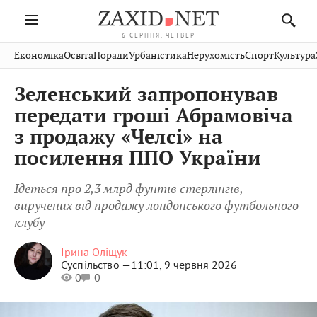
6 СЕРПНЯ, ЧЕТВЕР
Івано-
Публікації
Авто
Словко
Культура
Економіка
Освіта
Поради
Урбаністика
Нерухомість
Спорт
Культура
Стрий
Рівне
Франківськ
Світ
Економіка
Рецепти
Здоров'я
Дрогобич
Львів
Тернопіль
Зеленський запропонував
Кіно
Дім
Спорт
Краєзнавство
Хмельницький
Чернівці
Волинь
передати гроші Абрамовіча
Фото
Освіта
Нерухомість
Домашні
Вінниця
Шептицький
з продажу «Челсі» на
Закарпаття
тварини
посилення ППО України
Ідеться про 2,3 млрд фунтів стерлінгів,
виручених від продажу лондонського футбольного
клубу
Ірина Оліщук
Суспільство —
11:01, 9 червня 2026
0
0