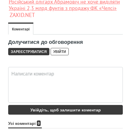
Російський олігарх Абрамовіч не хоче виділяти
Україні 2,3 млрд фунтів з продажу ФК «Челсі»
ZAXID.NET