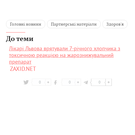
Головні новини
Партнерські матеріали
Здоров'я
До теми
Лікарі Львова врятували 7-річного хлопчика з
токсичною реакцією на жарознижувальний
препарат
ZAXID.NET
0
0
0