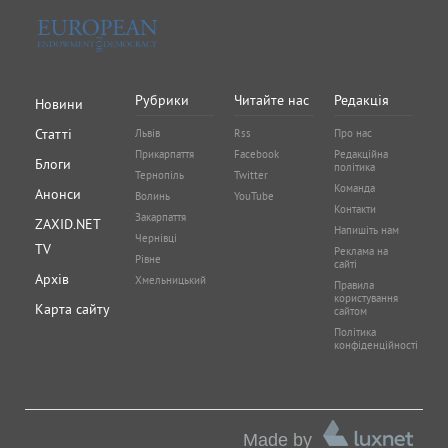
Рубрики
Читайте нас
Редакція
Новини
Статті
Львів
Rss
Про нас
Прикарпаття
Facebook
Редакційна
Блоги
політика
Тернопіль
Twitter
Команда
Анонси
Волинь
YouTube
Контакти
Закарпаття
ZAXID.NET
Напишіть нам
Чернівці
TV
Реклама на
Рівне
сайті
Архів
Хмельницький
Правила
користування
Карта сайту
сайтом
Політика
конфіденційності
Made by