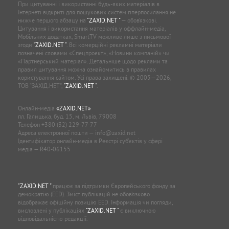
При цитуванні і використанні будь-яких матеріалів в
Інтернеті відкриті для пошукових систем гіперпосилання не
нижче першого абзацу на
"ZAXID.NET "
— обов’язкові.
Цитування і використання матеріалів у оффлайн-медіа,
Мобільних додатках, SmartTV можливе лише з письмової
згоди
"ZAXID.NET "
. Всі комерційні рекламні матеріали
позначені словами «Спецпроєкт», «Новини компаній» чи
«Партнерський матеріал». Детальніше щодо реклами та
правил цитування можна ознайомитись в правилах
користування сайтом. Усі права захищені. © 2005—2026,
ТОВ “ЗАХІД.НЕТ”,
"ZAXID.NET "
.
Онлайн-медіа
«ZAXID.NET»
пл. Галицька, буд. 15, м. Львів, 79008
Телефон
+380 (32) 229-77-77
Адреса електронної пошти —
info@zaxid.net
Ідентифікатор онлайн-медіа в Реєстрі суб'єктів у сфері
медіа — R40-06155
"ZAXID.NET "
працює за підтримки Європейського фонду за
демократію (EED). Зміст публікацій не обов’язково
відображає офіційну позицію EED. Інформація чи погляди,
висловлені у публікаціях
"ZAXID.NET "
є виключною
відповідальністю редакції.