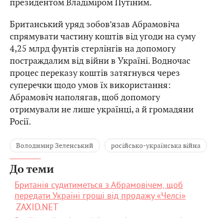
президентом Владіміром Путіним.
Британський уряд зобов’язав Абрамовіча
спрямувати частину коштів від угоди на суму
4,25 млрд фунтів стерлінгів на допомогу
постраждалим від війни в Україні. Водночас
процес переказу коштів затягнувся через
суперечки щодо умов їх використання:
Абрамовіч наполягав, щоб допомогу
отримували не лише українці, а й громадяни
Росії.
Володимир Зеленський
російсько-українська війна
До теми
Британія судитиметься з Абрамовічем, щоб
передати Україні гроші від продажу «Челсі»
ZAXID.NET