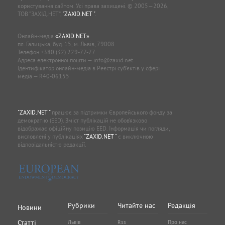
користування сайтом. Усі права захищені. © 2005—2026,
ТОВ “ЗАХІД.НЕТ”,
"ZAXID.NET "
.
Онлайн-медіа
«ZAXID.NET»
пл. Галицька, буд. 15, м. Львів, 79008
Телефон
+380 (32) 229-77-77
Адреса електронної пошти —
info@zaxid.net
Ідентифікатор онлайн-медіа в Реєстрі суб'єктів у сфері
медіа — R40-06155
"ZAXID.NET "
працює за підтримки Європейського фонду за
демократію (EED). Зміст публікацій не обов’язково
відображає офіційну позицію EED. Інформація чи погляди,
висловлені у публікаціях
"ZAXID.NET "
є виключною
відповідальністю редакції.
Рубрики
Читайте нас
Редакція
Новини
Статті
Львів
Rss
Про нас