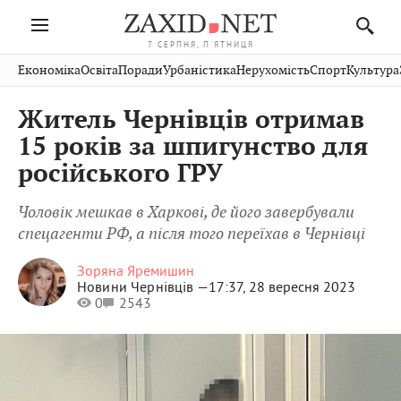
7 СЕРПНЯ, П'ЯТНИЦЯ
Івано-
Публікації
Авто
Словко
Культура
Економіка
Освіта
Поради
Урбаністика
Нерухомість
Спорт
Культура
Стрий
Рівне
Франківськ
Світ
Економіка
Рецепти
Здоров'я
Дрогобич
Львів
Тернопіль
Житель Чернівців отримав
Кіно
Дім
Спорт
Краєзнавство
Хмельницький
Чернівці
Волинь
15 років за шпигунство для
Фото
Освіта
Нерухомість
Домашні
Вінниця
Шептицький
російського ГРУ
Закарпаття
тварини
Чоловік мешкав в Харкові, де його завербували
спецагенти РФ, а після того переїхав в Чернівці
Зоряна Яремишин
Новини Чернівців —
17:37, 28 вересня 2023
0
2543