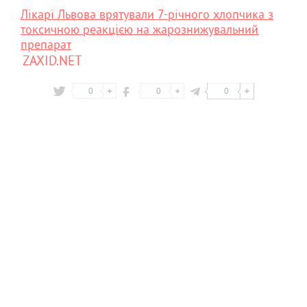
Лікарі Львова врятували 7-річного хлопчика з
токсичною реакцією на жарознижувальний
препарат
ZAXID.NET
0
0
0