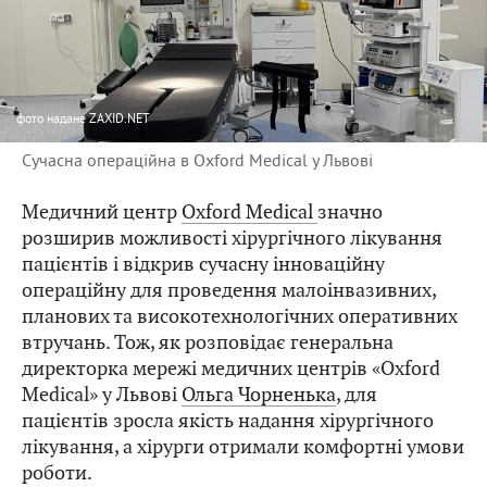
фото
надане ZAXID.NET
Сучасна операційна в Oxford Medical у Львові
Медичний центр
Oxford Medical
значно
розширив можливості хірургічного лікування
пацієнтів і відкрив сучасну інноваційну
операційну для проведення малоінвазивних,
планових та високотехнологічних оперативних
втручань. Тож, як розповідає генеральна
директорка мережі медичних центрів «Oxford
Medical» у Львові
Ольга Чорненька
, для
пацієнтів зросла якість надання хірургічного
лікування, а хірурги отримали комфортні умови
роботи.