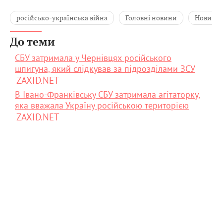
російсько-українська війна
Головні новини
Новини 
До теми
СБУ затримала у Чернівцях російського
шпигуна, який слідкував за підрозділами ЗСУ
ZAXID.NET
В Івано-Франківську СБУ затримала агітаторку,
яка вважала Україну російською територією
ZAXID.NET