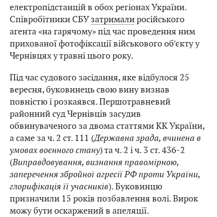
електропідстанцій в обох регіонах України.
Співробітники СБУ
затримали
російського
агента «на гарячому» під час проведення ним
прихованої фотофіксації військового об’єкту у
Чернівцях у травні цього року.
Під час судового засідання, яке відбулося 25
вересня, буковинець свою вину визнав
повністю і розкаявся. Першотравневий
районний суд Чернівців засудив
обвинуваченого за двома статтями КК України,
а саме за ч. 2 ст. 111 (
Державна зрада, вчинена в
умовах воєнного стану
) та ч. 2 і ч. 3 ст. 436-2
(
Виправдовування, визнання правомірною,
заперечення збройної агресії РФ проти України,
глорифікація її учасників
). Буковинцю
призначили 15 років позбавлення волі. Вирок
можу бути оскаржений в апеляції.