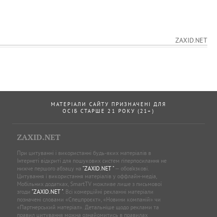
ZAXID.NET
МАТЕРІАЛИ САЙТУ ПРИЗНАЧЕНІ ДЛЯ
ОСІБ СТАРШЕ 21 РОКУ (21+)
ZAXID.NET
При цитуванні і використанні будь-яких матеріалів в
Інтернеті відкриті для пошукових систем гіперпосилання не
нижче першого абзацу на
"ZAXID.NET "
— обов’язкові.
Цитування і використання матеріалів у оффлайн-медіа,
Мобільних додатках, SmartTV можливе лише з письмової
згоди
"ZAXID.NET "
. Всі комерційні рекламні матеріали
позначені словами «Спецпроєкт», «Новини компаній» чи
«Партнерський матеріал». Детальніше щодо реклами та
правил цитування можна ознайомитись в правилах