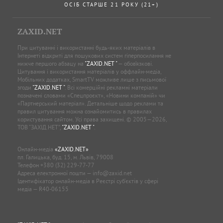
ОСІБ СТАРШЕ 21 РОКУ (21+)
ZAXID.NET
При цитуванні і використанні будь-яких матеріалів в
Інтернеті відкриті для пошукових систем гіперпосилання не
нижче першого абзацу на
"ZAXID.NET "
— обов’язкові.
Цитування і використання матеріалів у оффлайн-медіа,
Мобільних додатках, SmartTV можливе лише з письмової
згоди
"ZAXID.NET "
. Всі комерційні рекламні матеріали
позначені словами «Спецпроєкт», «Новини компаній» чи
«Партнерський матеріал». Детальніше щодо реклами та
правил цитування можна ознайомитись в правилах
користування сайтом. Усі права захищені. © 2005—2026,
ТОВ “ЗАХІД.НЕТ”,
"ZAXID.NET "
.
Онлайн-медіа
«ZAXID.NET»
пл. Галицька, буд. 15, м. Львів, 79008
Телефон
+380 (32) 229-77-77
Адреса електронної пошти —
info@zaxid.net
Ідентифікатор онлайн-медіа в Реєстрі суб'єктів у сфері
медіа — R40-06155