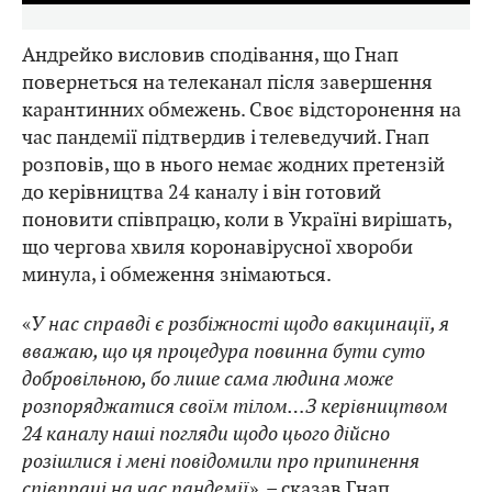
Андрейко висловив сподівання, що Гнап
повернеться на телеканал після завершення
карантинних обмежень. Своє відсторонення на
час пандемії підтвердив і телеведучий. Гнап
розповів, що в нього немає жодних претензій
до керівництва 24 каналу і він готовий
поновити співпрацю, коли в Україні вирішать,
що чергова хвиля коронавірусної хвороби
минула, і обмеження знімаються.
«
У нас справді є розбіжності щодо вакцинації, я
вважаю, що ця процедура повинна бути суто
добровільною, бо лише сама людина може
розпоряджатися своїм тілом…З керівництвом
24 каналу наші погляди щодо цього дійсно
розішлися і мені повідомили про припинення
співпраці на час пандемії
», – сказав Гнап.