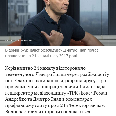
фото
«Громадського»
Відомий журналіст-розслідувач Дмитро Гнап почав
працювати на 24 каналі ще у 2017 році
Керівництво 24 каналу відсторонило
телеведучого Дмитра Гнапа через розбіжності у
поглядах на вакцинацію від коронавірусу. Про
призупинення співпраці заявили 1 листопада
гендиректор медіахолдингу «ТРК Люкс»
Роман
Андрейко
та
Дмитро Гнап
в коментарях
профільному сайту про ЗМІ «
Детектор медіа
».
Водночас обидві сторони сподіваються