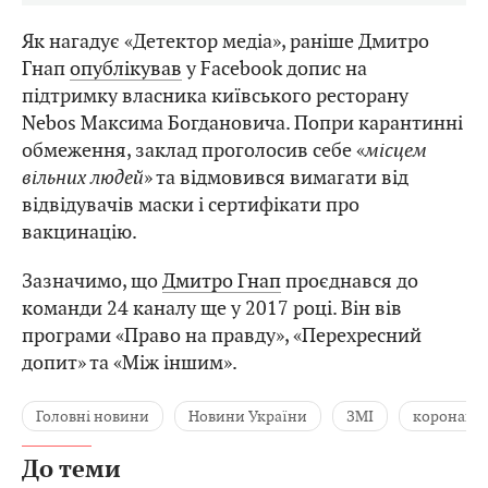
Як нагадує «Детектор медіа», раніше Дмитро
Гнап
опублікував
у Facebook допис на
підтримку власника київського ресторану
Nebos Максима Богдановича. Попри карантинні
обмеження, заклад проголосив себе «
місцем
вільних людей
» та відмовився вимагати від
відвідувачів маски і сертифікати про
вакцинацію.
Зазначимо, що
Дмитро Гнап
проєднався до
команди 24 каналу ще у 2017 році. Він вів
програми «Право на правду», «Перехресний
допит» та «Між іншим».
Головні новини
Новини України
ЗМІ
коронавір
До теми