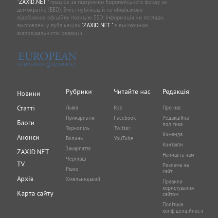
"ZAXID.NET "
працює за підтримки Європейського фонду за
демократію (EED). Зміст публікацій не обов’язково
відображає офіційну позицію EED. Інформація чи погляди,
висловлені у публікаціях
"ZAXID.NET "
є виключною
відповідальністю редакції.
Рубрики
Читайте нас
Редакція
Новини
Статті
Львів
Rss
Про нас
Прикарпаття
Facebook
Редакційна
Блоги
політика
Тернопіль
Twitter
Команда
Анонси
Волинь
YouTube
Контакти
Закарпаття
ZAXID.NET
Напишіть нам
Чернівці
TV
Реклама на
Рівне
сайті
Архів
Хмельницький
Правила
користування
Карта сайту
сайтом
Політика
конфіденційності