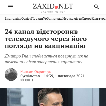
6 СЕРПНЯ, ЧЕТВЕР
Івано-
Публікації
Авто
Словко
Культура
Економіка
Освіта
Поради
Урбаністика
Нерухомість
Спорт
Культура
Стрий
Рівне
Франківськ
Світ
Економіка
Рецепти
Здоров'я
Дрогобич
Львів
Тернопіль
24 канал відсторонив
Кіно
Дім
Спорт
Краєзнавство
Хмельницький
Чернівці
Волинь
телеведучого через його
Фото
Освіта
Нерухомість
Домашні
Вінниця
Шептицький
погляди на вакцинацію
Закарпаття
тварини
Дмитро Гнап сподівається повернутися на
телеканал після завершення карантину
Максим Охримчук
Суспільство —
14:39, 1 листопада 2021
0
1