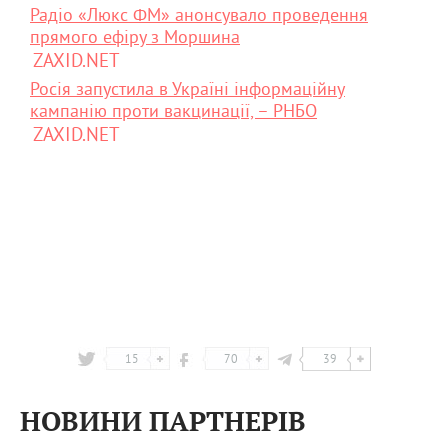
Радіо «Люкс ФМ» анонсувало проведення
прямого ефіру з Моршина
ZAXID.NET
Росія запустила в Україні інформаційну
кампанію проти вакцинації, – РНБО
ZAXID.NET
15
70
39
НОВИНИ ПАРТНЕРІВ