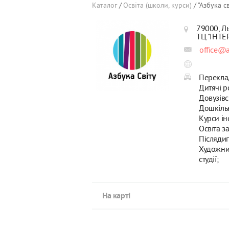
Каталог
Освіта (школи, курси)
"Азбука с
79000, Ль
ТЦ "ІНТЕР
office@a
Перекла
Дитячі р
Довузівс
Дошкільн
Курси ін
Освіта з
Післядип
Художник
студії;
На карті