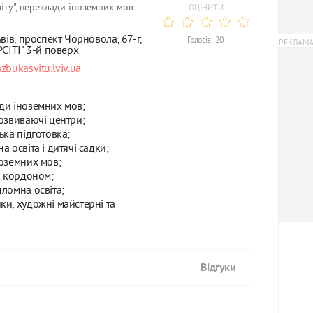
віту", переклади іноземних мов
ОЦІНИТИ
вів, проспект Чорновола, 67-г,
Голосів: 20
СІТІ" 3-й поверх
zbukasvitu.lviv.ua
ди іноземних мов;
озвиваючі центри;
ька підготовка;
а освіта і дитячі садки;
оземних мов;
а кордоном;
ломна освіта;
и, художні майстерні та
Відгуки