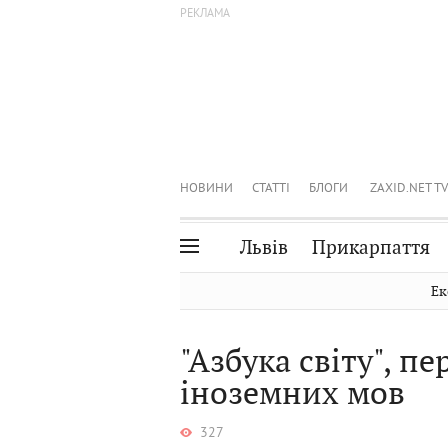
НОВИНИ
СТАТТІ
БЛОГИ
ZAXID.NET TV
Львів
Прикарпаття
Івано-Франківськ
Рівне
Ек
Тернопіль
Львів
"Азбука світу", п
Волинь
Чернівці
іноземних мов
Закарпаття
Шептицький
327