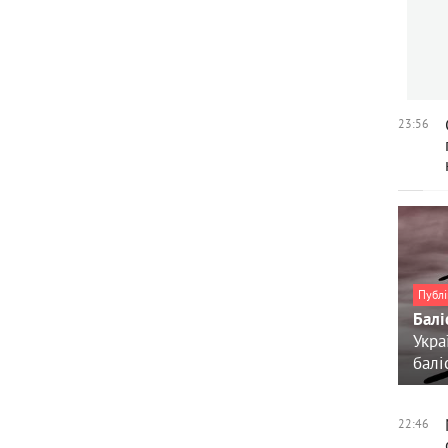
23:56
Публі
Балі
Укра
балі
22:46