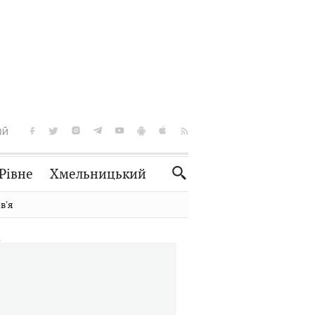
ІЙ
Рівне
Хмельницький
Словко
Культура
вʼя
Рецепти
Здоров'я
Спорт
Краєзнавство
Нерухомість
Домашні тварини