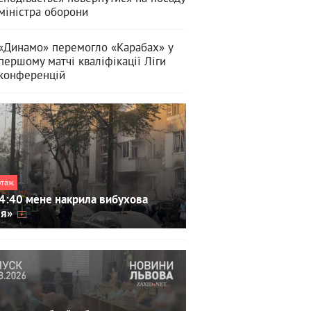
міністра оборони
«Динамо» перемогло «Карабах» у
першому матчі кваліфікації Ліги
конференцій
ртаж
4:40 мене накрила вибухова
ля»