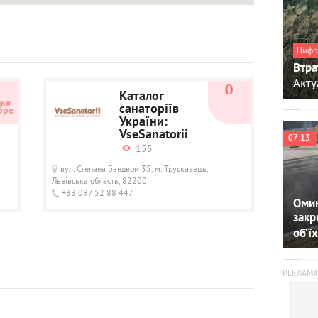
Цифр
Втра
Акту
4
0
Каталог
же 
санаторіїв
бре
України:
VseSanatorii
07:13
155
вул. Степана Бандери 35, м. Трускавець,
Львівська область, 82200
+38 097 52 88 447
Омин
закр
об’їх