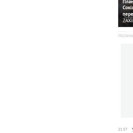
План
Сокі
пере
ZAXI
21:57