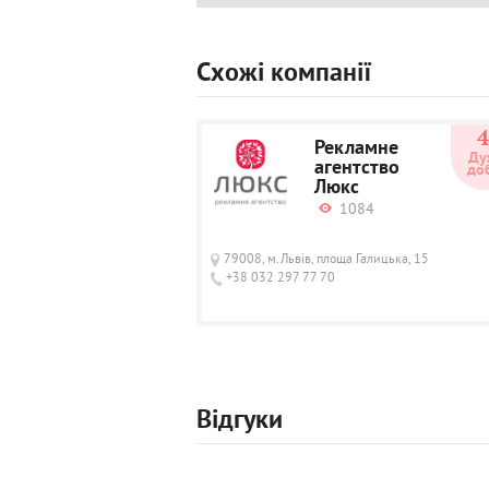
Схожі компанії
Рекламне
Ду
агентство
до
Люкс
1084
79008, м.Львів, площа Галицька, 15
+38 032 297 77 70
Відгуки