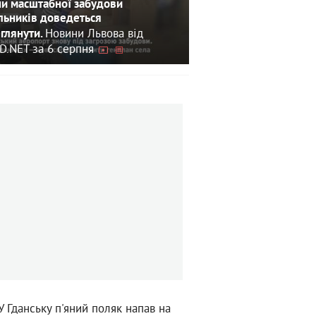
и масштабної забудови
льників доведеться
Новини Львова від
глянути.
D.NET за 6 серпня
У Гданську п'яний поляк напав на