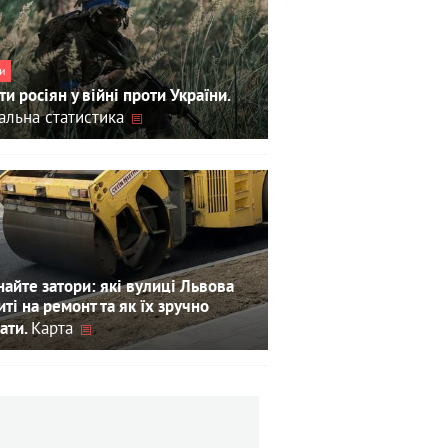
и
ти росіян у війні проти України.
альна статистика
айте затори: які вулиці Львова
иті на ремонт та як їх зручно
Карта
ати.