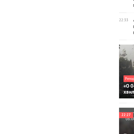
22:33
Репо
«О 0
хви
22:27