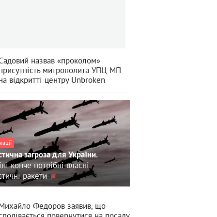
Садовий назвав «проколом»
присутність митрополита УПЦ МП
на відкритті центру Unbroken
кації
стична загроза для України.
їні конче потрібні власні
стичні ракети
Михайло Федоров заявив, що
сподівається повернутися на посаду