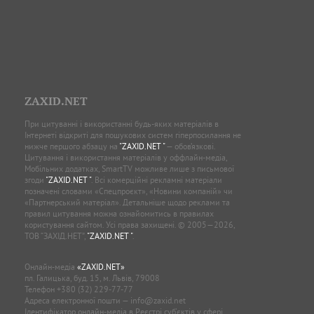
ZAXID.NET
При цитуванні і використанні будь-яких матеріалів в
Інтернеті відкриті для пошукових систем гіперпосилання не
нижче першого абзацу на
"ZAXID.NET "
— обов’язкові.
Цитування і використання матеріалів у оффлайн-медіа,
Мобільних додатках, SmartTV можливе лише з письмової
згоди
"ZAXID.NET "
. Всі комерційні рекламні матеріали
позначені словами «Спецпроєкт», «Новини компаній» чи
«Партнерський матеріал». Детальніше щодо реклами та
правил цитування можна ознайомитись в правилах
користування сайтом. Усі права захищені. © 2005—2026,
ТОВ “ЗАХІД.НЕТ”,
"ZAXID.NET "
.
Онлайн-медіа
«ZAXID.NET»
пл. Галицька, буд. 15, м. Львів, 79008
Телефон
+380 (32) 229-77-77
Адреса електронної пошти —
info@zaxid.net
Ідентифікатор онлайн-медіа в Реєстрі суб'єктів у сфері