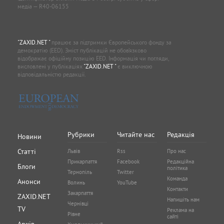
медіа — R40-06155
"ZAXID.NET "
працює за підтримки Європейського фонду за
демократію (EED). Зміст публікацій не обов’язково
відображає офіційну позицію EED. Інформація чи погляди,
висловлені у публікаціях
"ZAXID.NET "
є виключною
відповідальністю редакції.
Рубрики
Читайте нас
Редакція
Новини
Статті
Львів
Rss
Про нас
Прикарпаття
Facebook
Редакційна
Блоги
політика
Тернопіль
Twitter
Команда
Анонси
Волинь
YouTube
Контакти
Закарпаття
ZAXID.NET
Напишіть нам
Чернівці
TV
Реклама на
Рівне
сайті