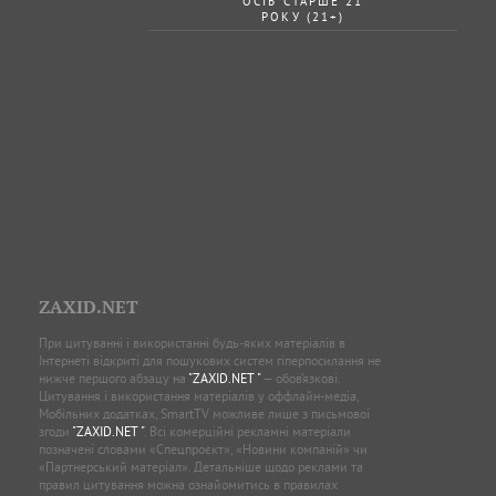
ОСІБ СТАРШЕ 21
РОКУ (21+)
ZAXID.NET
При цитуванні і використанні будь-яких матеріалів в
Інтернеті відкриті для пошукових систем гіперпосилання не
нижче першого абзацу на
"ZAXID.NET "
— обов’язкові.
Цитування і використання матеріалів у оффлайн-медіа,
Мобільних додатках, SmartTV можливе лише з письмової
згоди
"ZAXID.NET "
. Всі комерційні рекламні матеріали
позначені словами «Спецпроєкт», «Новини компаній» чи
«Партнерський матеріал». Детальніше щодо реклами та
правил цитування можна ознайомитись в правилах