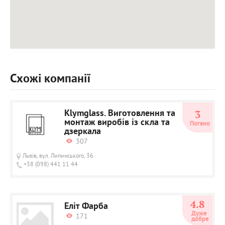
Схожі компанії
Klymglass. Виготовлення та
3
монтаж виробів із скла та
Погано
дзеркала
307
Львів, вул. Липинського, 36
+38 (098) 441 11 44
4.8
Еліт Фарба
Дуже 
171
добре