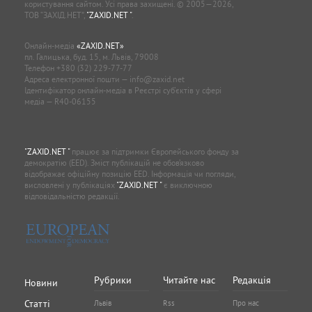
користування сайтом. Усі права захищені. © 2005—2026,
ТОВ “ЗАХІД.НЕТ”,
"ZAXID.NET "
.
Онлайн-медіа
«ZAXID.NET»
пл. Галицька, буд. 15, м. Львів, 79008
Телефон
+380 (32) 229-77-77
Адреса електронної пошти —
info@zaxid.net
Ідентифікатор онлайн-медіа в Реєстрі суб'єктів у сфері
медіа — R40-06155
"ZAXID.NET "
працює за підтримки Європейського фонду за
демократію (EED). Зміст публікацій не обов’язково
відображає офіційну позицію EED. Інформація чи погляди,
висловлені у публікаціях
"ZAXID.NET "
є виключною
відповідальністю редакції.
Рубрики
Читайте нас
Редакція
Новини
Статті
Львів
Rss
Про нас