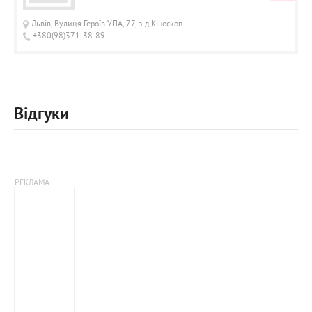
Львів, Вулиця Героїв УПА, 77, з-д Кінескоп
+380(98)371-38-89
Відгуки