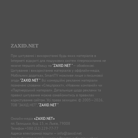
ZAXID.NET
При цитуванні і використанні будь-яких матеріалів в
Інтернеті відкриті для пошукових систем гіперпосилання не
нижче першого абзацу на
"ZAXID.NET "
— обов’язкові.
Цитування і використання матеріалів у оффлайн-медіа,
Мобільних додатках, SmartTV можливе лише з письмової
згоди
"ZAXID.NET "
. Всі комерційні рекламні матеріали
позначені словами «Спецпроєкт», «Новини компаній» чи
«Партнерський матеріал». Детальніше щодо реклами та
правил цитування можна ознайомитись в правилах
користування сайтом. Усі права захищені. © 2005—2026,
ТОВ “ЗАХІД.НЕТ”,
"ZAXID.NET "
.
Онлайн-медіа
«ZAXID.NET»
пл. Галицька, буд. 15, м. Львів, 79008
Телефон
+380 (32) 229-77-77
Адреса електронної пошти —
info@zaxid.net