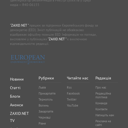
Ідентифікатор онлайн-медіа в Реєстрі суб'єктів у сфері
медіа — R40-06155
"ZAXID.NET "
працює за підтримки Європейського фонду за
демократію (EED). Зміст публікацій не обов’язково
відображає офіційну позицію EED. Інформація чи погляди,
висловлені у публікаціях
"ZAXID.NET "
є виключною
відповідальністю редакції.
Рубрики
Читайте нас
Редакція
Новини
Статті
Львів
Rss
Про нас
Прикарпаття
Facebook
Редакційна
Блоги
політика
Тернопіль
Twitter
Команда
Анонси
Волинь
YouTube
Контакти
Закарпаття
ZAXID.NET
Напишіть нам
Чернівці
TV
Реклама на
Рівне
сайті