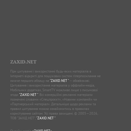
ZAXID.NET
При цитуванні і використанні будь-яких матеріалів в
Інтернеті відкриті для пошукових систем гіперпосилання не
нижче першого абзацу на
"ZAXID.NET "
— обов’язкові.
Цитування і використання матеріалів у оффлайн-медіа,
Мобільних додатках, SmartTV можливе лише з письмової
згоди
"ZAXID.NET "
. Всі комерційні рекламні матеріали
позначені словами «Спецпроєкт», «Новини компаній» чи
«Партнерський матеріал». Детальніше щодо реклами та
правил цитування можна ознайомитись в правилах
користування сайтом. Усі права захищені. © 2005—2026,
ТОВ “ЗАХІД.НЕТ”,
"ZAXID.NET "
.
Онлайн-медіа
«ZAXID.NET»