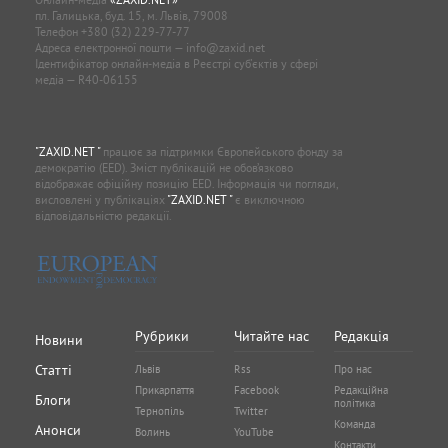
пл. Галицька, буд. 15, м. Львів, 79008
Телефон
+380 (32) 229-77-77
Адреса електронної пошти —
info@zaxid.net
Ідентифікатор онлайн-медіа в Реєстрі суб'єктів у сфері
медіа — R40-06155
"ZAXID.NET "
працює за підтримки Європейського фонду за
демократію (EED). Зміст публікацій не обов’язково
відображає офіційну позицію EED. Інформація чи погляди,
висловлені у публікаціях
"ZAXID.NET "
є виключною
відповідальністю редакції.
Рубрики
Читайте нас
Редакція
Новини
Статті
Львів
Rss
Про нас
Прикарпаття
Facebook
Редакційна
Блоги
політика
Тернопіль
Twitter
Команда
Анонси
Волинь
YouTube
Контакти