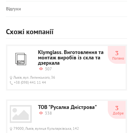
Відгуки
Схожі компанії
Klymglass. Виготовлення та
3
монтаж виробів із скла та
Погано
дзеркала
307
Львів, вул. Липинського, 36
+38 (098) 441 11 44
ТОВ "Русалка Дністрова"
3
338
Добре
79000, Львів, вулиця Кульпарківська, 142