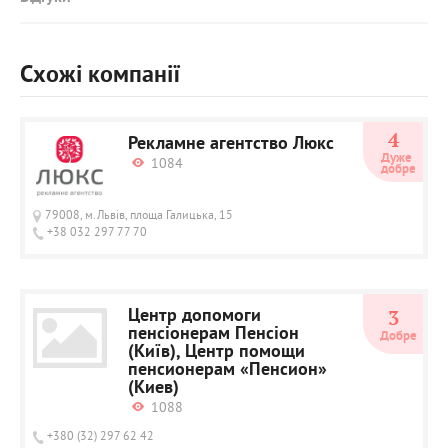
Схожі компанії
4
Рекламне агентство Люкс
Дуже 
1084
добре
79008, м.Львів, площа Галицька, 15
+38 032 297 77 70
Центр допомоги
3
пенсіонерам Пенсіон
Добре
(Київ), Центр помощи
пенсионерам «Пенсион»
(Киев)
1088
+380 (32) 297 62 42