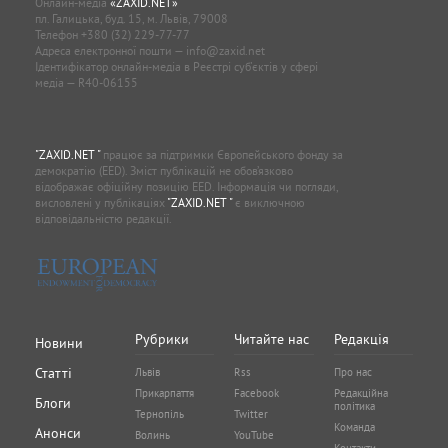
Онлайн-медіа
«ZAXID.NET»
пл. Галицька, буд. 15, м. Львів, 79008
Телефон
+380 (32) 229-77-77
Адреса електронної пошти —
info@zaxid.net
Ідентифікатор онлайн-медіа в Реєстрі суб'єктів у сфері
медіа — R40-06155
"ZAXID.NET "
працює за підтримки Європейського фонду за
демократію (EED). Зміст публікацій не обов’язково
відображає офіційну позицію EED. Інформація чи погляди,
висловлені у публікаціях
"ZAXID.NET "
є виключною
відповідальністю редакції.
Рубрики
Читайте нас
Редакція
Новини
Статті
Львів
Rss
Про нас
Прикарпаття
Facebook
Редакційна
Блоги
політика
Тернопіль
Twitter
Команда
Анонси
Волинь
YouTube