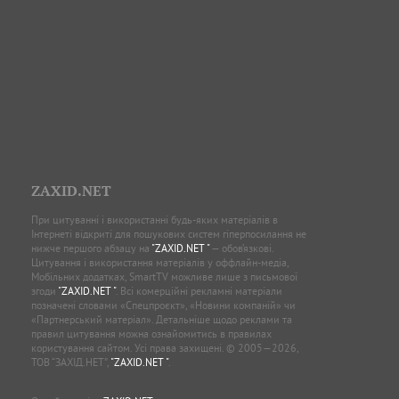
ZAXID.NET
При цитуванні і використанні будь-яких матеріалів в
Інтернеті відкриті для пошукових систем гіперпосилання не
нижче першого абзацу на
"ZAXID.NET "
— обов’язкові.
Цитування і використання матеріалів у оффлайн-медіа,
Мобільних додатках, SmartTV можливе лише з письмової
згоди
"ZAXID.NET "
. Всі комерційні рекламні матеріали
позначені словами «Спецпроєкт», «Новини компаній» чи
«Партнерський матеріал». Детальніше щодо реклами та
правил цитування можна ознайомитись в правилах
користування сайтом. Усі права захищені. © 2005—2026,
ТОВ “ЗАХІД.НЕТ”,
"ZAXID.NET "
.