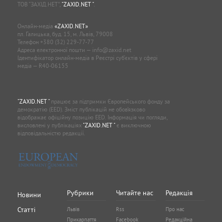
ТОВ “ЗАХІД.НЕТ”,
"ZAXID.NET "
.
Онлайн-медіа
«ZAXID.NET»
пл. Галицька, буд. 15, м. Львів, 79008
Телефон
+380 (32) 229-77-77
Адреса електронної пошти —
info@zaxid.net
Ідентифікатор онлайн-медіа в Реєстрі суб'єктів у сфері
медіа — R40-06155
"ZAXID.NET "
працює за підтримки Європейського фонду за
демократію (EED). Зміст публікацій не обов’язково
відображає офіційну позицію EED. Інформація чи погляди,
висловлені у публікаціях
"ZAXID.NET "
є виключною
відповідальністю редакції.
Рубрики
Читайте нас
Редакція
Новини
Статті
Львів
Rss
Про нас
Прикарпаття
Facebook
Редакційна