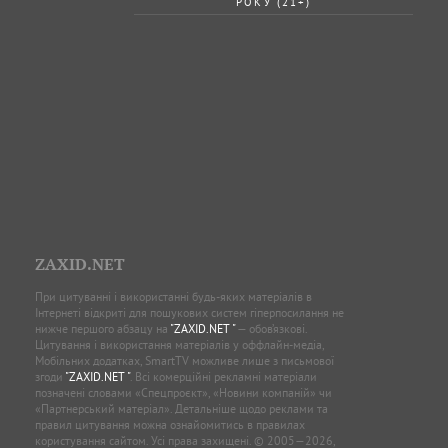
РОКУ (21+)
ZAXID.NET
При цитуванні і використанні будь-яких матеріалів в
Інтернеті відкриті для пошукових систем гіперпосилання не
нижче першого абзацу на
"ZAXID.NET "
— обов’язкові.
Цитування і використання матеріалів у оффлайн-медіа,
Мобільних додатках, SmartTV можливе лише з письмової
згоди
"ZAXID.NET "
. Всі комерційні рекламні матеріали
позначені словами «Спецпроєкт», «Новини компаній» чи
«Партнерський матеріал». Детальніше щодо реклами та
правил цитування можна ознайомитись в правилах
користування сайтом. Усі права захищені. © 2005—2026,