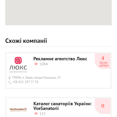
Схожі компанії
4
Рекламне агентство Люкс
Дуже 
1084
добре
79008, м.Львів, площа Галицька, 15
+38 032 297 77 70
Каталог санаторіїв України:
0
VseSanatorii
155