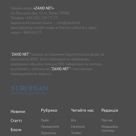
Онлайн-медіа
«ZAXID.NET»
пл. Галицька, буд. 15, м. Львів, 79008
Телефон
+380 (32) 229-77-77
Адреса електронної пошти —
info@zaxid.net
Ідентифікатор онлайн-медіа в Реєстрі суб'єктів у сфері
медіа — R40-06155
"ZAXID.NET "
працює за підтримки Європейського фонду за
демократію (EED). Зміст публікацій не обов’язково
відображає офіційну позицію EED. Інформація чи погляди,
висловлені у публікаціях
"ZAXID.NET "
є виключною
відповідальністю редакції.
Рубрики
Читайте нас
Редакція
Новини
Статті
Львів
Rss
Про нас
Прикарпаття
Facebook
Редакційна
Блоги
політика
Тернопіль
Twitter