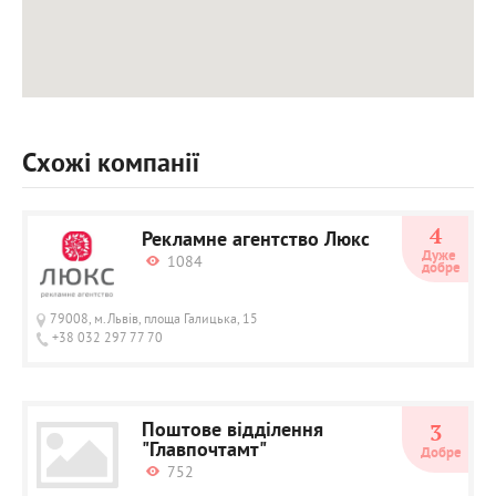
Схожі компанії
4
Рекламне агентство Люкс
Дуже 
1084
добре
79008, м.Львів, площа Галицька, 15
+38 032 297 77 70
Поштове відділення
3
"Главпочтамт"
Добре
752