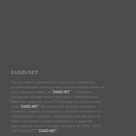
ZAXID.NET
При цитуванні і використанні будь-яких матеріалів в
Інтернеті відкриті для пошукових систем гіперпосилання не
нижче першого абзацу на
"ZAXID.NET "
— обов’язкові.
Цитування і використання матеріалів у оффлайн-медіа,
Мобільних додатках, SmartTV можливе лише з письмової
згоди
"ZAXID.NET "
. Всі комерційні рекламні матеріали
позначені словами «Спецпроєкт», «Новини компаній» чи
«Партнерський матеріал». Детальніше щодо реклами та
правил цитування можна ознайомитись в правилах
користування сайтом. Усі права захищені. © 2005—2026,
ТОВ “ЗАХІД.НЕТ”,
"ZAXID.NET "
.