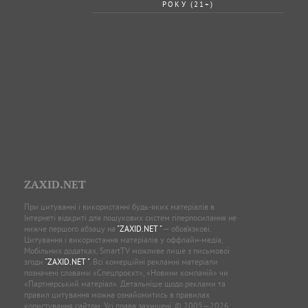
РОКУ (21+)
ZAXID.NET
При цитуванні і використанні будь-яких матеріалів в
Інтернеті відкриті для пошукових систем гіперпосилання не
нижче першого абзацу на
"ZAXID.NET "
— обов’язкові.
Цитування і використання матеріалів у оффлайн-медіа,
Мобільних додатках, SmartTV можливе лише з письмової
згоди
"ZAXID.NET "
. Всі комерційні рекламні матеріали
позначені словами «Спецпроєкт», «Новини компаній» чи
«Партнерський матеріал». Детальніше щодо реклами та
правил цитування можна ознайомитись в правилах
користування сайтом. Усі права захищені. © 2005—2026,