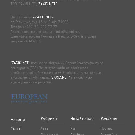
ТОВ “ЗАХІД.НЕТ”,
"ZAXID.NET "
.
Онлайн-медіа
«ZAXID.NET»
пл. Галицька, буд. 15, м. Львів, 79008
Телефон
+380 (32) 229-77-77
Адреса електронної пошти —
info@zaxid.net
Ідентифікатор онлайн-медіа в Реєстрі суб'єктів у сфері
медіа — R40-06155
"ZAXID.NET "
працює за підтримки Європейського фонду за
демократію (EED). Зміст публікацій не обов’язково
відображає офіційну позицію EED. Інформація чи погляди,
висловлені у публікаціях
"ZAXID.NET "
є виключною
відповідальністю редакції.
Рубрики
Читайте нас
Редакція
Новини
Статті
Львів
Rss
Про нас
Прикарпаття
Facebook
Редакційна