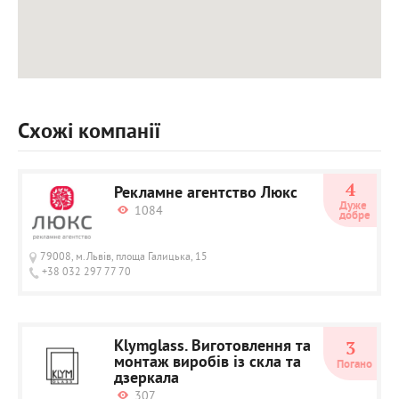
Схожі компанії
4
Рекламне агентство Люкс
Дуже 
1084
добре
79008, м.Львів, площа Галицька, 15
+38 032 297 77 70
Klymglass. Виготовлення та
3
монтаж виробів із скла та
Погано
дзеркала
307