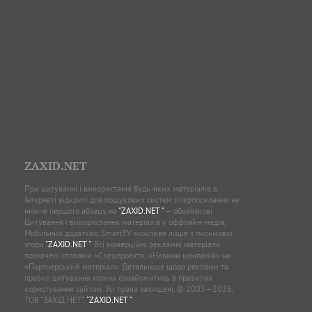
ZAXID.NET
При цитуванні і використанні будь-яких матеріалів в
Інтернеті відкриті для пошукових систем гіперпосилання не
нижче першого абзацу на
"ZAXID.NET "
— обов’язкові.
Цитування і використання матеріалів у оффлайн-медіа,
Мобільних додатках, SmartTV можливе лише з письмової
згоди
"ZAXID.NET "
. Всі комерційні рекламні матеріали
позначені словами «Спецпроєкт», «Новини компаній» чи
«Партнерський матеріал». Детальніше щодо реклами та
правил цитування можна ознайомитись в правилах
користування сайтом. Усі права захищені. © 2005—2026,
ТОВ “ЗАХІД.НЕТ”,
"ZAXID.NET "
.