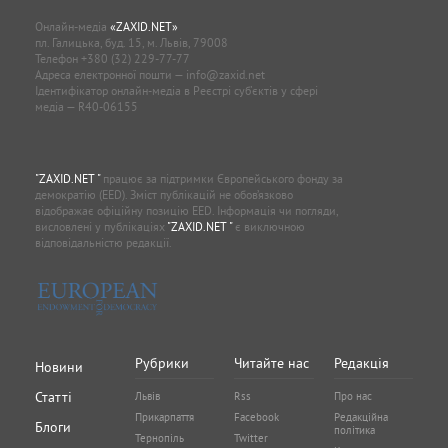
Онлайн-медіа
«ZAXID.NET»
пл. Галицька, буд. 15, м. Львів, 79008
Телефон
+380 (32) 229-77-77
Адреса електронної пошти —
info@zaxid.net
Ідентифікатор онлайн-медіа в Реєстрі суб'єктів у сфері
медіа — R40-06155
"ZAXID.NET "
працює за підтримки Європейського фонду за
демократію (EED). Зміст публікацій не обов’язково
відображає офіційну позицію EED. Інформація чи погляди,
висловлені у публікаціях
"ZAXID.NET "
є виключною
відповідальністю редакції.
Рубрики
Читайте нас
Редакція
Новини
Статті
Львів
Rss
Про нас
Прикарпаття
Facebook
Редакційна
Блоги
політика
Тернопіль
Twitter