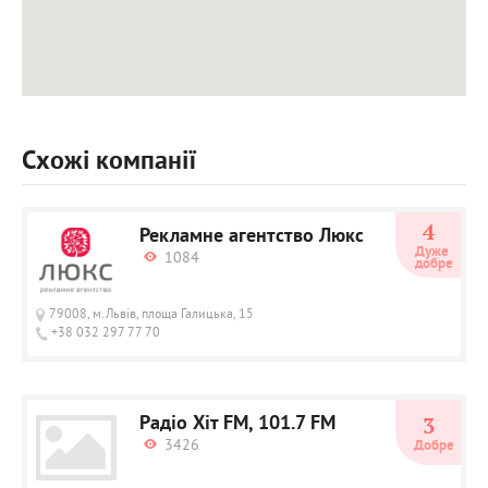
Схожі компанії
4
Рекламне агентство Люкс
Дуже 
1084
добре
79008, м.Львів, площа Галицька, 15
+38 032 297 77 70
Радіо Хіт FM, 101.7 FM
3
3426
Добре