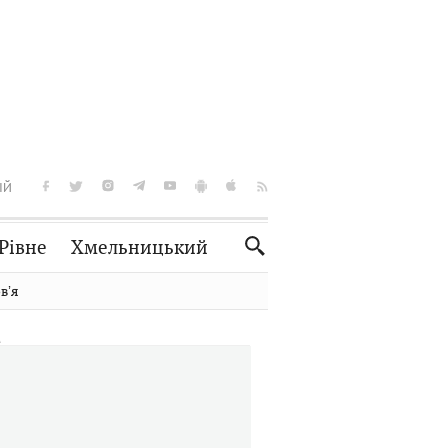
ІЙ
Рівне
Хмельницький
Словко
Культура
вʼя
Рецепти
Здоров'я
Спорт
Краєзнавство
Нерухомість
Домашні тварини