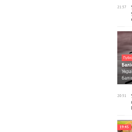
21:57
Публі
Балі
Укра
балі
20:51
19:45