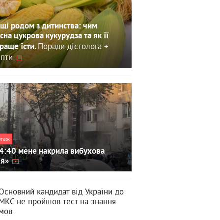
щі родом з дитинства: чим
сна цукрова кукурудза та як її
Поради дієтолога +
раще їсти.
пти
ртаж
4:40 мене накрила вибухова
ля»
Основний кандидат від України до
МКС не пройшов тест на знання
мов