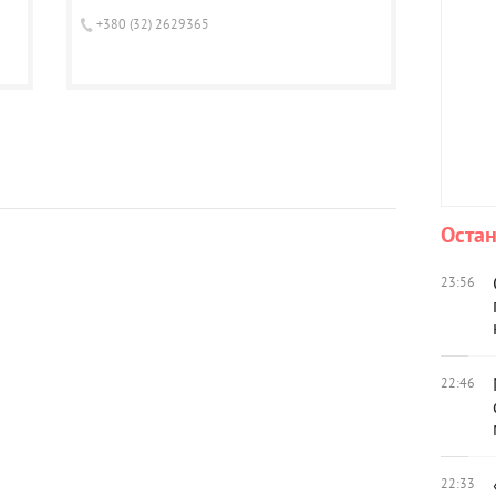
+380 (32) 2629365
Остан
23:56
22:46
22:33