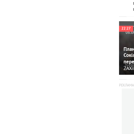
22:27
План
Сокі
пере
ZAXI