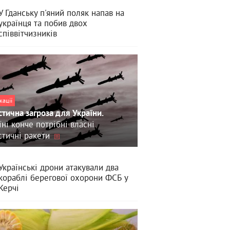
У Гданську п'яний поляк напав на
українця та побив двох
співвітчизників
кації
стична загроза для України.
їні конче потрібні власні
стичні ракети
Українські дрони атакували два
кораблі берегової охорони ФСБ у
Керчі