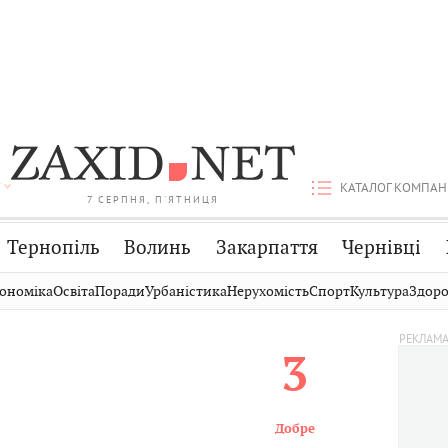
КАТАЛОГ КОМПАН
7 СЕРПНЯ, П'ЯТНИЦЯ
Тернопіль
Волинь
Закарпаття
Чернівці
Стрий
Публікації
Авто
ономіка
Освіта
Поради
Урбаністика
Нерухомість
Спорт
Культура
Здоро
Дрогобич
Світ
Економіка
3
Хмельницький
Кіно
Дім
Вінниця
Фото
Освіта
Добре