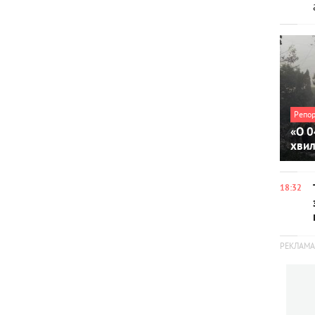
Репо
«О 0
хви
18:32