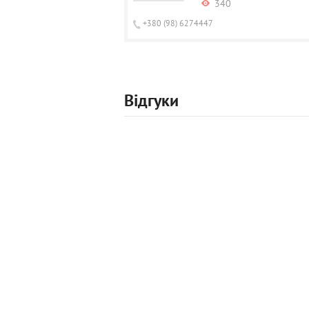
340
+380 (98) 6274447
Відгуки