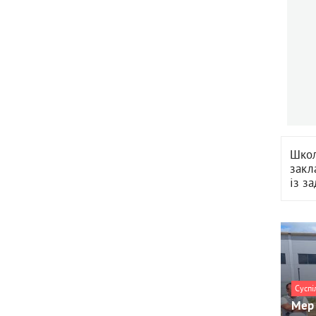
Школ
закл
із з
Суспі
Мер 