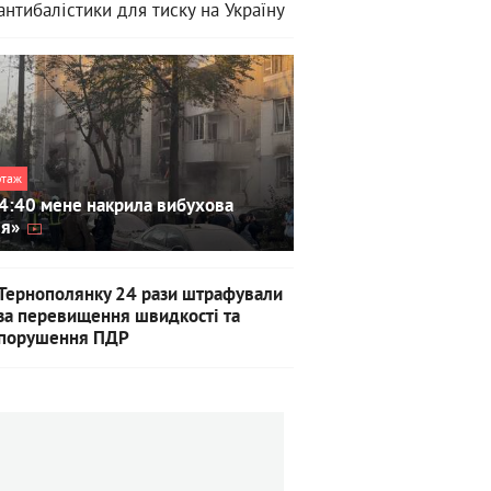
антибалістики для тиску на Україну
ртаж
4:40 мене накрила вибухова
ля»
Тернополянку 24 рази штрафували
за перевищення швидкості та
порушення ПДР