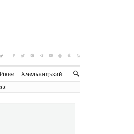
ІЙ
Рівне
Хмельницький
Словко
Культура
вʼя
Рецепти
Здоров'я
Спорт
Краєзнавство
Нерухомість
Домашні тварини