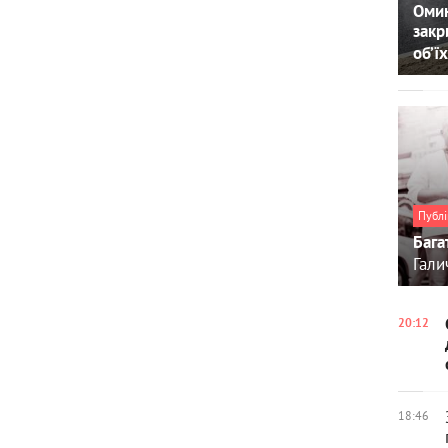
Омин
закр
об’їх
Публі
Бага
Гали
20:12
18:46