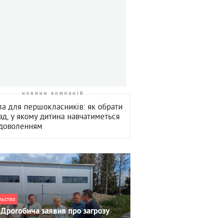
новини компаній
а для першокласників: як обрати
ад, у якому дитина навчатиметься
адоволенням
льство
Дрогобича заявив про загрозу