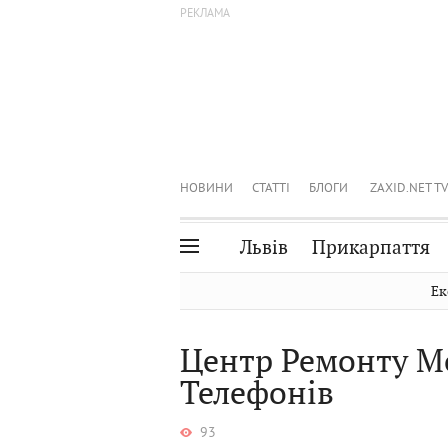
НОВИНИ
СТАТТІ
БЛОГИ
ZAXID.NET TV
Львів
Прикарпаття
Івано-Франківськ
Рівне
Ек
Тернопіль
Львів
Центр Ремонту М
Волинь
Чернівці
Телефонів
Закарпаття
Шептицький
93