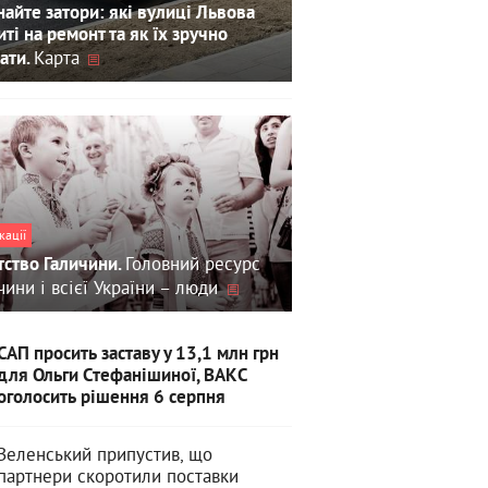
айте затори: які вулиці Львова
иті на ремонт та як їх зручно
Карта
ати.
кації
Головний ресурс
тство Галичини.
чини і всієї України – люди
САП просить заставу у 13,1 млн грн
для Ольги Стефанішиної, ВАКС
оголосить рішення 6 серпня
Зеленський припустив, що
партнери скоротили поставки