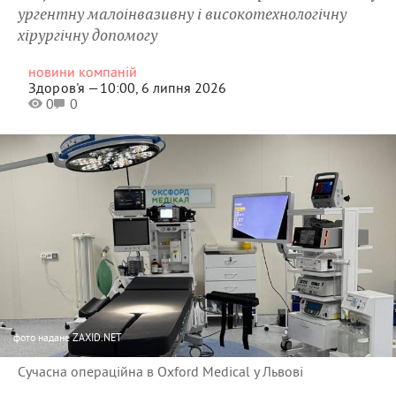
ургентну малоінвазивну і високотехнологічну
хірургічну допомогу
новини компаній
Здоров'я —
10:00, 6 липня 2026
0
0
фото
надане ZAXID.NET
Сучасна операційна в Oxford Medical у Львові