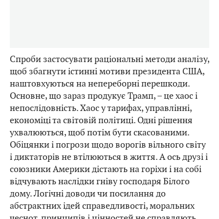
Спроби застосувати раціональні методи аналізу,
щоб збагнути істинні мотиви президента США,
наштовхуються на непереборні перешкоди.
Основне, що зараз продукує Трамп, – це хаос і
непослідовність. Хаос у тарифах, управлінні,
економіці та світовій політиці. Одні рішення
ухвалюються, щоб потім бути скасованими.
Обіцянки і погрози щодо ворогів вільного світу
і диктаторів не втілюються в життя. А ось друзі і
союзники Америки дістають на горіхи і на собі
відчувають наслідки гніву господаря Білого
дому. Логічні доводи чи посилання до
абстрактних ідей справедливості, моральних
чеснот, принципів і цінностей не справляють