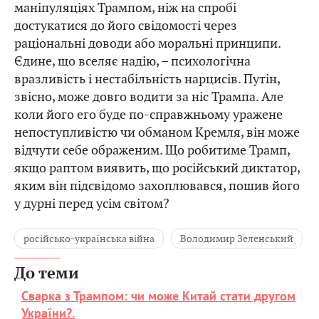
маніпуляціях Трампом, ніж на спробі
достукатися до його свідомості через
раціональні доводи або моральні принципи.
Єдине, що вселяє надію, – психологічна
вразливість і нестабільність нарцисів. Путін,
звісно, може довго водити за ніс Трампа. Але
коли його его буде по-справжньому уражене
непоступливістю чи обманом Кремля, він може
відчути себе ображеним. Що робитиме Трамп,
якщо раптом виявить, що російський диктатор,
яким він підсвідомо захоплювався, пошив його
у дурні перед усім світом?
російсько-українська війна
Володимир Зеленський
До теми
Сварка з Трампом: чи може Китай стати другом
України?.