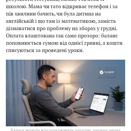
школою. Мама чи тато відкриває телефон і за
пів хвилини бачить, чи була дитина на
англійській і що там із математикою, замість
дізнаватися про проблему на зборах у грудні.
Оплата влаштована так само прозоро: баланс
поповнюється сумою від однієї гривні, а кошти
списуються за проведені уроки.
Батьки можуть відслідковувати прогрес дитини через