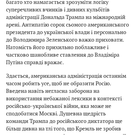
багато хто намагається зрозуміти логіку
суперечливих вчинків і дивних кульбітів
адміністрації Дональда Трампа на міжнародній
арені. Антипатію сорок сьомого американського
президента до української влади і персонально
до Володимира Зеленського важко приховати.
Натомість його прихильно поблажливе і
частково шанобливе ставлення до Владіміра
Путіна справді вражає.
Здається, американська адміністрація останнім
часом робить усе, щоб не образити Росію.
Введена навіть негласна заборона на
використання небажаної лексики в контексті
російсько-української війни, яка може не
сподобатися Москві. Душевна щедрість
команди Трампа до російського диктатора ще
більш дивна на тлі того, що Кремль не зробив