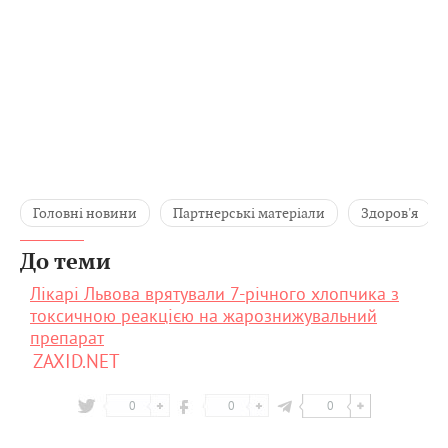
Головні новини
Партнерські матеріали
Здоров'я
До теми
Лікарі Львова врятували 7-річного хлопчика з
токсичною реакцією на жарознижувальний
препарат
ZAXID.NET
0
0
0