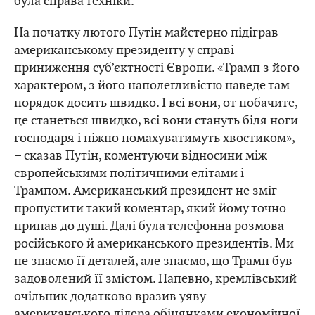
була справа техніки.
На початку лютого Путін майстерно підіграв
американському президенту у справі
приниження суб’єктності Європи. «Трамп з його
характером, з його наполегливістю наведе там
порядок досить швидко. І всі вони, от побачите,
це станеться швидко, всі вони стануть біля ноги
господаря і ніжно помахуватимуть хвостиком»,
– сказав Путін, коментуючи відносини між
європейськими політичними елітами і
Трампом. Американський президент не зміг
пропустити такий коментар, який йому точно
припав до душі. Далі була телефонна розмова
російського й американського президентів. Ми
не знаємо її деталей, але знаємо, що Трамп був
задоволений її змістом. Напевно, кремлівський
очільник додатково вразив уяву
американського лідера обіцянками економічної