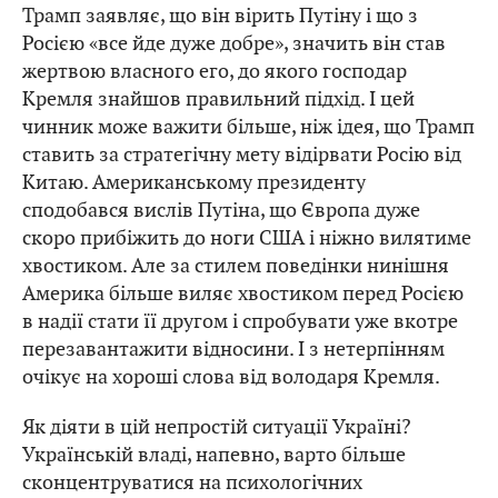
Трамп заявляє, що він вірить Путіну і що з
Росією «все йде дуже добре», значить він став
жертвою власного его, до якого господар
Кремля знайшов правильний підхід. І цей
чинник може важити більше, ніж ідея, що Трамп
ставить за стратегічну мету відірвати Росію від
Китаю. Американському президенту
сподобався вислів Путіна, що Європа дуже
скоро прибіжить до ноги США і ніжно вилятиме
хвостиком. Але за стилем поведінки нинішня
Америка більше виляє хвостиком перед Росією
в надії стати її другом і спробувати уже вкотре
перезавантажити відносини. І з нетерпінням
очікує на хороші слова від володаря Кремля.
Як діяти в цій непростій ситуації Україні?
Українській владі, напевно, варто більше
сконцентруватися на психологічних