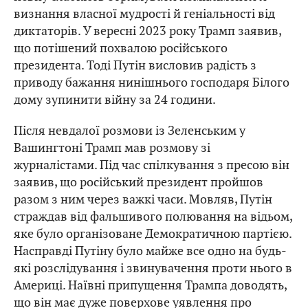
визнання власної мудрості й геніальності від
диктаторів. У вересні 2023 року Трамп заявив,
що потішений похвалою російського
президента. Тоді Путін висловив радість з
приводу бажання нинішнього господаря Білого
дому зупинити війну за 24 години.
Після невдалої розмови із Зеленським у
Вашингтоні Трамп мав розмову зі
журналістами. Під час спілкування з пресою він
заявив, що російський президент пройшов
разом з ним через важкі часи. Мовляв, Путін
страждав від фальшивого полювання на відьом,
яке було організоване Демократичною партією.
Насправді Путіну було майже все одно на будь-
які розслідування і звинувачення проти нього в
Америці. Наївні припущення Трампа доводять,
що він має дуже поверхове уявлення про