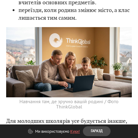
вчителів основних предметів.
переїзди, коли родина змінює місто, а клас
лишається тим самим.
Навчання там, де зручно вашій родині / Фото
ThinkGlobal
Для молодших школярів усе будується інакше,
ніж для підлітків. Якісне
дистанційне навчання
Ми використовуємо
Куки!
ГАРАЗД
для початкової школи
тримається на трьох