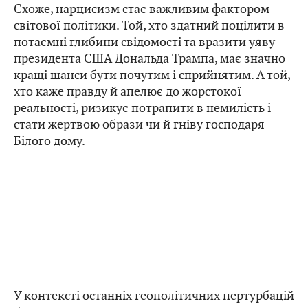
Схоже, нарцисизм стає важливим фактором
світової політики. Той, хто здатний поцілити в
потаємні глибини свідомості та вразити уяву
президента США Дональда Трампа, має значно
кращі шанси бути почутим і сприйнятим. А той,
хто каже правду й апелює до жорстокої
реальності, ризикує потрапити в немилість і
стати жертвою образи чи й гніву господаря
Білого дому.
У контексті останніх геополітичних пертурбацій