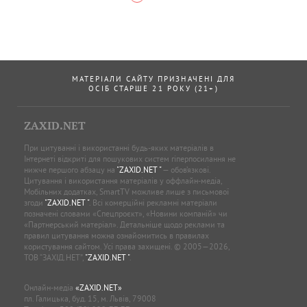
МАТЕРІАЛИ САЙТУ ПРИЗНАЧЕНІ ДЛЯ
ОСІБ СТАРШЕ 21 РОКУ (21+)
ZAXID.NET
При цитуванні і використанні будь-яких матеріалів в
Інтернеті відкриті для пошукових систем гіперпосилання не
нижче першого абзацу на
"ZAXID.NET "
— обов’язкові.
Цитування і використання матеріалів у оффлайн-медіа,
Мобільних додатках, SmartTV можливе лише з письмової
згоди
"ZAXID.NET "
. Всі комерційні рекламні матеріали
позначені словами «Спецпроєкт», «Новини компаній» чи
«Партнерський матеріал». Детальніше щодо реклами та
правил цитування можна ознайомитись в правилах
користування сайтом. Усі права захищені. © 2005—2026,
ТОВ “ЗАХІД.НЕТ”,
"ZAXID.NET "
.
Онлайн-медіа
«ZAXID.NET»
пл. Галицька, буд. 15, м. Львів, 79008