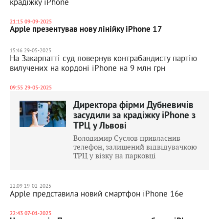
крадіжку iPhone
21:15 09-09-2025
Apple презентував нову лінійку iPhone 17
15:46 29-05-2025
На Закарпатті суд повернув контрабандисту партію
вилучених на кордоні iPhone на 9 млн грн
09:55 29-05-2025
Директора фірми Дубневичів
засудили за крадіжку iPhone з
ТРЦ у Львові
Володимир Суслов привласнив
телефон, залишений відвідувачкою
ТРЦ у візку на парковці
22:09 19-02-2025
Apple представила новий смартфон iPhone 16e
22:43 07-01-2025