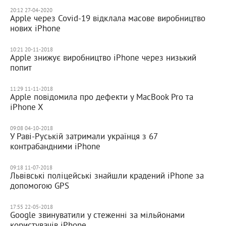
20:12 27-04-2020
Apple через Covid-19 відклала масове виробництво
нових iPhone
10:21 20-11-2018
Apple знижує виробництво iPhone через низький
попит
11:29 11-11-2018
Apple повідомила про дефекти у MacBook Pro та
iPhone X
09:08 04-10-2018
У Раві-Руській затримали українця з 67
контрабандними iPhone
09:18 11-07-2018
Львівські поліцейські знайшли крадений iPhone за
допомогою GPS
17:55 22-05-2018
Google звинуватили у стеженні за мільйонами
користувачів iPhone