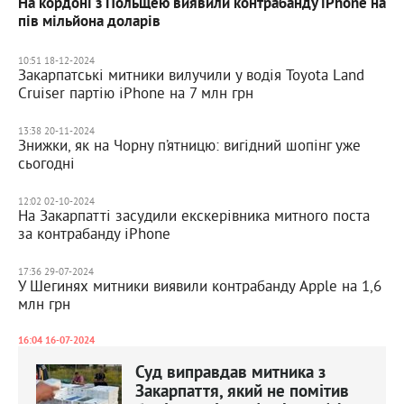
На кордоні з Польщею виявили контрабанду iPhone на
пів мільйона доларів
10:51 18-12-2024
Закарпатські митники вилучили у водія Toyota Land
Cruiser партію iPhone на 7 млн грн
13:38 20-11-2024
Знижки, як на Чорну п’ятницю: вигідний шопінг уже
сьогодні
12:02 02-10-2024
На Закарпатті засудили екскерівника митного поста
за контрабанду iPhone
17:36 29-07-2024
У Шегинях митники виявили контрабанду Apple на 1,6
млн грн
16:04 16-07-2024
Суд виправдав митника з
Закарпаття, який не помітив