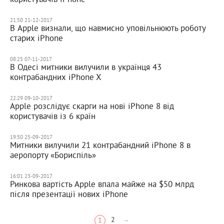
21:50 21-12-2017
В Apple визнали, що навмисно уповільнюють роботу
старих iPhone
08:25 07-11-2017
В Одесі митники вилучили в українця 43
контрабандних iPhone X
22:29 09-10-2017
Apple розслідує скарги на нові iPhone 8 від
користувачів із 6 країн
19:50 25-09-2017
Митники вилучили 21 контрабандний iPhone 8 в
аеропорту «Бориспіль»
16:01 23-09-2017
Ринкова вартість Apple впала майже на $50 млрд
після презентації нових iPhone
2
→
1