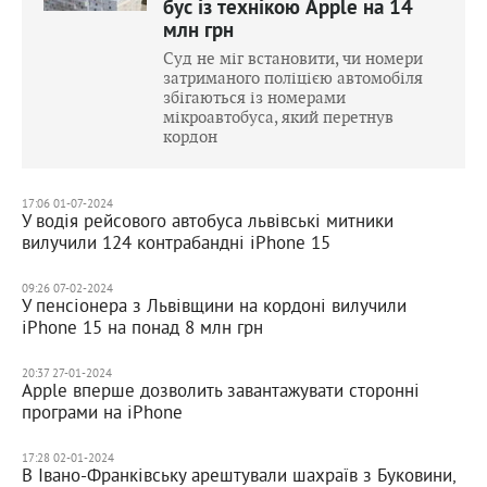
бус із технікою Apple на 14
млн грн
Суд не міг встановити, чи номери
затриманого поліцією автомобіля
збігаються із номерами
мікроавтобуса, який перетнув
кордон
17:06 01-07-2024
У водія рейсового автобуса львівські митники
вилучили 124 контрабандні iPhone 15
09:26 07-02-2024
У пенсіонера з Львівщини на кордоні вилучили
iPhone 15 на понад 8 млн грн
20:37 27-01-2024
Apple вперше дозволить завантажувати сторонні
програми на iPhone
17:28 02-01-2024
В Івано-Франківську арештували шахраїв з Буковини,