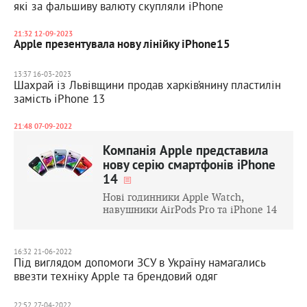
які за фальшиву валюту скупляли iPhone
21:32 12-09-2023
Apple презентувала нову лінійку іPhone15
13:37 16-03-2023
Шахрай із Львівщини продав харків’янину пластилін
замість iPhone 13
21:48 07-09-2022
Компанія Apple представила
нову серію смартфонів iPhone
14
Нові годинники Apple Watch,
навушники AirPods Pro та iPhone 14
16:32 21-06-2022
Під виглядом допомоги ЗСУ в Україну намагались
ввезти техніку Apple та брендовий одяг
22:52 27-04-2022