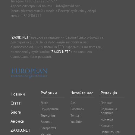
Телефон
+380 (32) 229-77-77
Адреса електронної пошти —
info@zaxid.net
Ідентифікатор онлайн-медіа в Реєстрі суб'єктів у сфері
медіа — R40-06155
"ZAXID.NET "
працює за підтримки Європейського фонду за
демократію (EED). Зміст публікацій не обов’язково
відображає офіційну позицію EED. Інформація чи погляди,
висловлені у публікаціях
"ZAXID.NET "
є виключною
відповідальністю редакції.
Рубрики
Читайте нас
Редакція
Новини
Статті
Львів
Rss
Про нас
Прикарпаття
Facebook
Редакційна
Блоги
політика
Тернопіль
Twitter
Команда
Анонси
Волинь
YouTube
Контакти
Закарпаття
ZAXID.NET
Напишіть нам
Чернівці