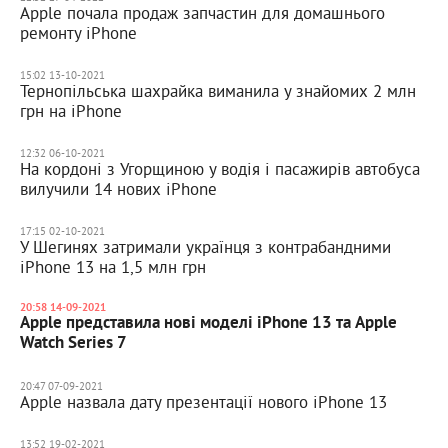
Apple почала продаж запчастин для домашнього
ремонту iPhone
15:02 13-10-2021
Тернопільська шахрайка виманила у знайомих 2 млн
грн на iPhone
12:32 06-10-2021
На кордоні з Угорщиною у водія і пасажирів автобуса
вилучили 14 нових iPhone
17:15 02-10-2021
У Шегинях затримали українця з контрабандними
iPhone 13 на 1,5 млн грн
20:58 14-09-2021
Apple представила нові моделі iPhone 13 та Apple
Watch Series 7
20:47 07-09-2021
Apple назвала дату презентації нового iPhone 13
13:52 19-02-2021