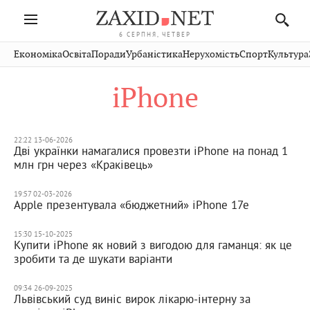
6 СЕРПНЯ, ЧЕТВЕР
Івано-
Публікації
Авто
Словко
Культура
Економіка
Освіта
Поради
Урбаністика
Нерухомість
Спорт
Культура
Стрий
Рівне
Франківськ
Світ
Економіка
Рецепти
Здоров'я
Дрогобич
Львів
Тернопіль
iPhone
Кіно
Дім
Спорт
Краєзнавство
Хмельницький
Чернівці
Волинь
Фото
Освіта
Нерухомість
Домашні
Вінниця
Шептицький
Закарпаття
тварини
22:22 13-06-2026
Дві українки намагалися провезти iPhone на понад 1
млн грн через «Краківець»
19:57 02-03-2026
Apple презентувала «бюджетний» iPhone 17e
15:30 15-10-2025
Купити iPhone як новий з вигодою для гаманця: як це
зробити та де шукати варіанти
09:34 26-09-2025
Львівський суд виніс вирок лікарю-інтерну за