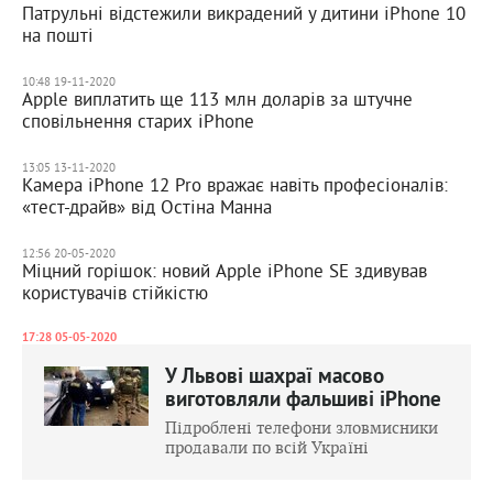
Патрульні відстежили викрадений у дитини iPhone 10
на пошті
10:48 19-11-2020
Apple виплатить ще 113 млн доларів за штучне
сповільнення старих iPhone
13:05 13-11-2020
Камера iPhone 12 Pro вражає навіть професіоналів:
«тест-драйв» від Остіна Манна
12:56 20-05-2020
Міцний горішок: новий Apple iPhone SE здивував
користувачів стійкістю
17:28 05-05-2020
У Львові шахраї масово
виготовляли фальшиві iPhone
Підроблені телефони зловмисники
продавали по всій Україні