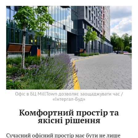
Офіс в БЦ MillTown дозволяє заощаджувати час /
«Інтергал-Буд»
Комфортний простір та
якісні рішення
Сучасний офісний простір має бути не лише