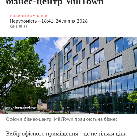
бізнес-центр MillTown
новини компаній
Нерухомість —
16:41, 24 липня 2026
0
0
фото
«Інтергал-Буд»
Офіси в бізнес-центрі MillTown працюють на бізнес
Вибір офісного приміщення – це не тільки ціна