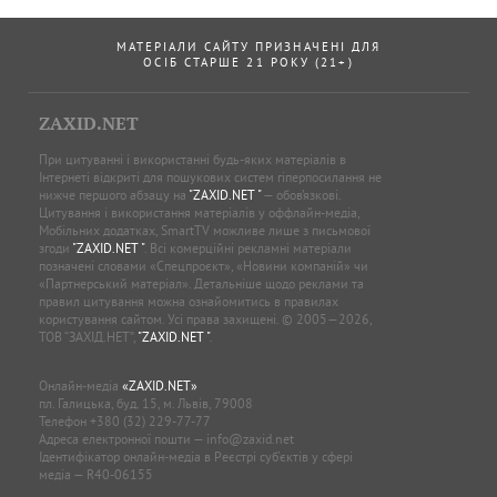
МАТЕРІАЛИ САЙТУ ПРИЗНАЧЕНІ ДЛЯ
ОСІБ СТАРШЕ 21 РОКУ (21+)
ZAXID.NET
При цитуванні і використанні будь-яких матеріалів в
Інтернеті відкриті для пошукових систем гіперпосилання не
нижче першого абзацу на
"ZAXID.NET "
— обов’язкові.
Цитування і використання матеріалів у оффлайн-медіа,
Мобільних додатках, SmartTV можливе лише з письмової
згоди
"ZAXID.NET "
. Всі комерційні рекламні матеріали
позначені словами «Спецпроєкт», «Новини компаній» чи
«Партнерський матеріал». Детальніше щодо реклами та
правил цитування можна ознайомитись в правилах
користування сайтом. Усі права захищені. © 2005—2026,
ТОВ “ЗАХІД.НЕТ”,
"ZAXID.NET "
.
Онлайн-медіа
«ZAXID.NET»
пл. Галицька, буд. 15, м. Львів, 79008
Телефон
+380 (32) 229-77-77
Адреса електронної пошти —
info@zaxid.net
Ідентифікатор онлайн-медіа в Реєстрі суб'єктів у сфері
медіа — R40-06155