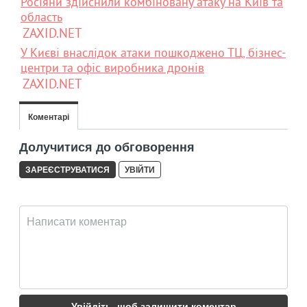
Росіяни здійснили комбіновану атаку на Київ та
область
ZAXID.NET
У Києві внаслідок атаки пошкоджено ТЦ, бізнес-
центри та офіс виробника дронів
ZAXID.NET