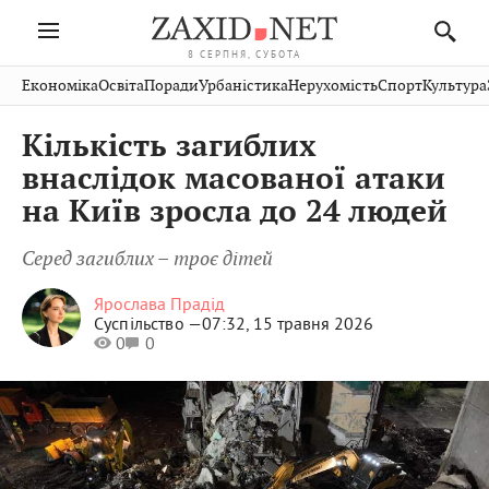
8 СЕРПНЯ, СУБОТА
Івано-
Публікації
Авто
Словко
Культура
Економіка
Освіта
Поради
Урбаністика
Нерухомість
Спорт
Культура
Стрий
Рівне
Франківськ
Світ
Економіка
Рецепти
Здоров'я
Дрогобич
Львів
Тернопіль
Кількість загиблих
Кіно
Дім
Спорт
Краєзнавство
Хмельницький
Чернівці
Волинь
внаслідок масованої атаки
Фото
Освіта
Нерухомість
Домашні
Вінниця
Шептицький
на Київ зросла до 24 людей
Закарпаття
тварини
Серед загиблих – троє дітей
Ярослава Прадід
Суспільство —
07:32, 15 травня 2026
0
0