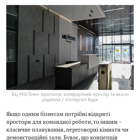
БЦ MillTown пропонує комфортний простір та якісні
рішення / «Інтергал-Буд»
Якщо одним бізнесам потрібні відкриті
простори для командної роботи, то іншим –
класичне планування, переговорні кімнати чи
демонстраційні зали. Буває, що концепція