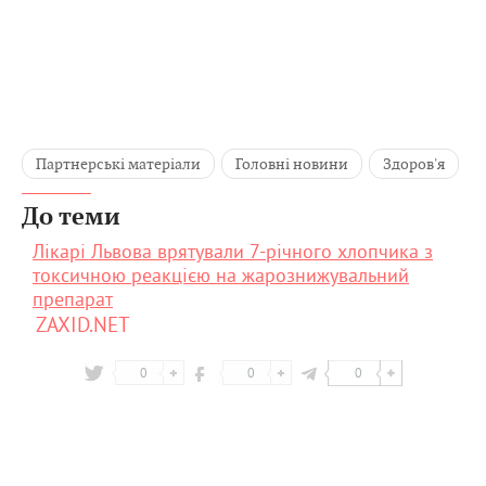
Партнерські матеріали
Головні новини
Здоров'я
До теми
Лікарі Львова врятували 7-річного хлопчика з
токсичною реакцією на жарознижувальний
препарат
ZAXID.NET
0
0
0