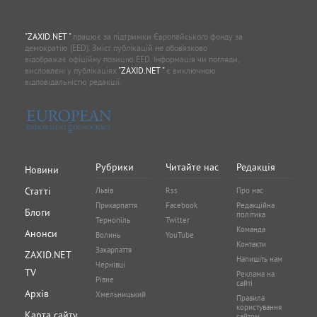
"ZAXID.NET "
працює за підтримки Європейського фонду за
демократію (EED). Зміст публікацій не обов’язково
відображає офіційну позицію EED. Інформація чи погляди,
висловлені у публікаціях
"ZAXID.NET "
є виключною
відповідальністю редакції.
Рубрики
Читайте нас
Редакція
Новини
Статті
Львів
Rss
Про нас
Прикарпаття
Facebook
Редакційна
Блоги
політика
Тернопіль
Twitter
Команда
Анонси
Волинь
YouTube
Контакти
Закарпаття
ZAXID.NET
Напишіть нам
Чернівці
TV
Реклама на
Рівне
сайті
Архів
Хмельницький
Правила
користування
Карта сайту
сайтом