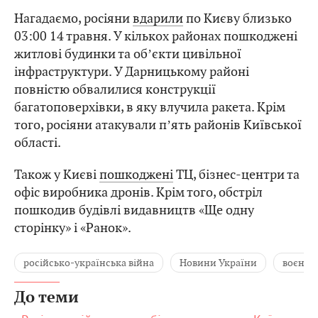
Нагадаємо, росіяни
вдарили
по Києву близько
03:00 14 травня. У кількох районах пошкоджені
житлові будинки та обʼєкти цивільної
інфраструктури. У Дарницькому районі
повністю обвалилися конструкції
багатоповерхівки, в яку влучила ракета. Крім
того, росіяни атакували пʼять районів Київської
області.
Також у Києві
пошкоджені
ТЦ, бізнес-центри та
офіс виробника дронів. Крім того, обстріл
пошкодив будівлі видавництв «Ще одну
сторінку» і «Ранок».
російсько-українська війна
Новини України
воєнні 
До теми