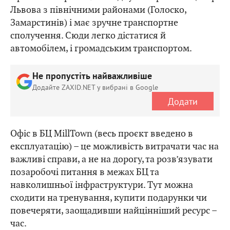
Львова з північними районами (Голоско,
Замарстинів) і має зручне транспортне
сполучення. Сюди легко дістатися й
автомобілем, і громадським транспортом.
Не пропустіть найважливіше
Додайте ZAXID.NET у вибрані в Google
Додати
Офіс в БЦ MillTown (весь проєкт введено в
експлуатацію) – це можливість витрачати час на
важливі справи, а не на дорогу, та розв’язувати
позаробочі питання в межах БЦ та
навколишньої інфраструктури. Тут можна
сходити на тренування, купити подарунки чи
повечеряти, заощадивши найцінніший ресурс –
час.