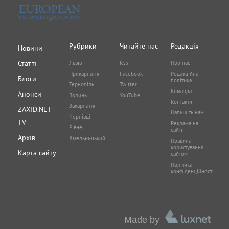
Рубрики
Читайте нас
Редакція
Новини
Статті
Львів
Rss
Про нас
Прикарпаття
Facebook
Редакційна
Блоги
політика
Тернопіль
Twitter
Команда
Анонси
Волинь
YouTube
Контакти
Закарпаття
ZAXID.NET
Напишіть нам
Чернівці
TV
Реклама на
Рівне
сайті
Архів
Хмельницький
Правила
користування
Карта сайту
сайтом
Політика
конфіденційності
Made by