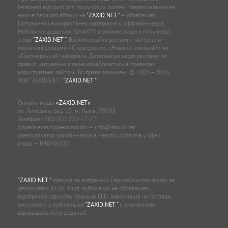
Інтернеті відкриті для пошукових систем гіперпосилання не
нижче першого абзацу на
"ZAXID.NET "
— обов’язкові.
Цитування і використання матеріалів у оффлайн-медіа,
Мобільних додатках, SmartTV можливе лише з письмової
згоди
"ZAXID.NET "
. Всі комерційні рекламні матеріали
позначені словами «Спецпроєкт», «Новини компаній» чи
«Партнерський матеріал». Детальніше щодо реклами та
правил цитування можна ознайомитись в правилах
користування сайтом. Усі права захищені. © 2005—2026,
ТОВ “ЗАХІД.НЕТ”,
"ZAXID.NET "
.
Онлайн-медіа
«ZAXID.NET»
пл. Галицька, буд. 15, м. Львів, 79008
Телефон
+380 (32) 229-77-77
Адреса електронної пошти —
info@zaxid.net
Ідентифікатор онлайн-медіа в Реєстрі суб'єктів у сфері
медіа — R40-06155
"ZAXID.NET "
працює за підтримки Європейського фонду за
демократію (EED). Зміст публікацій не обов’язково
відображає офіційну позицію EED. Інформація чи погляди,
висловлені у публікаціях
"ZAXID.NET "
є виключною
відповідальністю редакції.