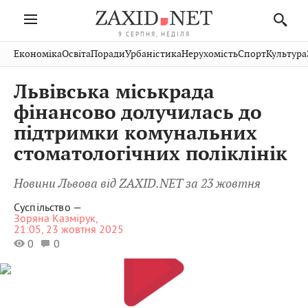
9 СЕРПНЯ, НЕДІЛЯ
Івано-
Публікації
Авто
Словко
Культура
Економіка
Освіта
Поради
Урбаністика
Нерухомість
Спорт
Культура
Стрий
Рівне
Франківськ
Світ
Економіка
Рецепти
Здоров'я
Дрогобич
Львів
Тернопіль
Львівська міськрада
Кіно
Дім
Спорт
Краєзнавство
Хмельницький
Чернівці
Волинь
фінансово долучилась до
Фото
Освіта
Нерухомість
Домашні
Вінниця
Шептицький
підтримки комунальних
Закарпаття
тварини
стоматологічних поліклінік
Новини Львова від ZAXID.NET за 23 жовтня
Суспільство —
Зоряна Казмірук,
21:05, 23 жовтня 2025
0
0