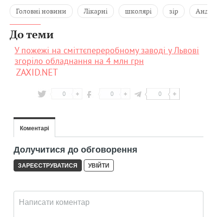
Головні новини
Лікарні
школярі
зір
Андрі
До теми
У пожежі на сміттєпереробному заводі у Львові
згоріло обладнання на 4 млн грн
ZAXID.NET
0
0
0