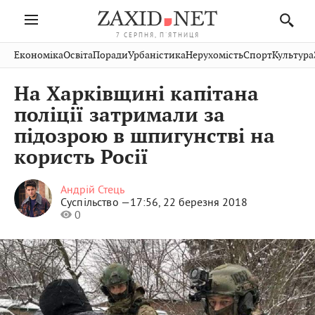
7 СЕРПНЯ, П'ЯТНИЦЯ
Івано-
Публікації
Авто
Словко
Культура
Економіка
Освіта
Поради
Урбаністика
Нерухомість
Спорт
Культура
Стрий
Рівне
Франківськ
Світ
Економіка
Рецепти
Здоров'я
Дрогобич
Львів
Тернопіль
На Харківщині капітана
Кіно
Дім
Спорт
Краєзнавство
Хмельницький
Чернівці
Волинь
поліції затримали за
Фото
Освіта
Нерухомість
Домашні
Вінниця
Шептицький
підозрою в шпигунстві на
Закарпаття
тварини
користь Росії
Андрій Стець
Суспільство —
17:56, 22 березня 2018
0