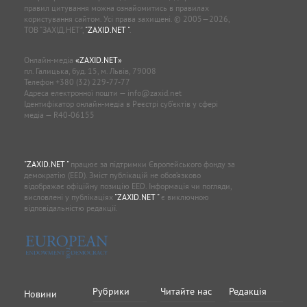
правил цитування можна ознайомитись в правилах
користування сайтом. Усі права захищені. © 2005—2026,
ТОВ “ЗАХІД.НЕТ”,
"ZAXID.NET "
.
Онлайн-медіа
«ZAXID.NET»
пл. Галицька, буд. 15, м. Львів, 79008
Телефон
+380 (32) 229-77-77
Адреса електронної пошти —
info@zaxid.net
Ідентифікатор онлайн-медіа в Реєстрі суб'єктів у сфері
медіа — R40-06155
"ZAXID.NET "
працює за підтримки Європейського фонду за
демократію (EED). Зміст публікацій не обов’язково
відображає офіційну позицію EED. Інформація чи погляди,
висловлені у публікаціях
"ZAXID.NET "
є виключною
відповідальністю редакції.
Рубрики
Читайте нас
Редакція
Новини