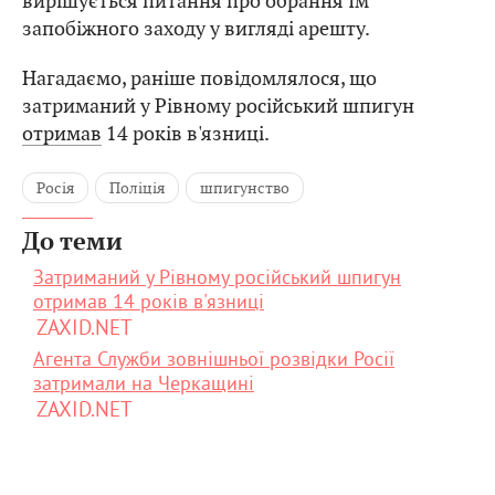
вирішується питання про обрання їм
запобіжного заходу у вигляді арешту.
Нагадаємо, раніше повідомлялося, що
затриманий у Рівному російський шпигун
отримав
14 років в'язниці.
Росія
Поліція
шпигунство
До теми
Затриманий у Рівному російський шпигун
отримав 14 років в'язниці
ZAXID.NET
Агента Служби зовнішньої розвідки Росії
затримали на Черкащині
ZAXID.NET