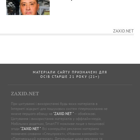
ZAXID.NET
МАТЕРІАЛИ САЙТУ ПРИЗНАЧЕНІ ДЛЯ
ОСІБ СТАРШЕ 21 РОКУ (21+)
ZAXID.NET
При цитуванні і використанні будь-яких матеріалів в
Інтернеті відкриті для пошукових систем гіперпосилання не
нижче першого абзацу на
"ZAXID.NET "
— обов’язкові.
Цитування і використання матеріалів у оффлайн-медіа,
Мобільних додатках, SmartTV можливе лише з письмової
згоди
"ZAXID.NET "
. Всі комерційні рекламні матеріали
позначені словами «Спецпроєкт», «Новини компаній» чи
«Партнерський матеріал». Детальніше щодо реклами та