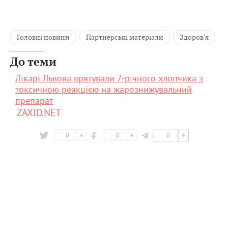
Головні новини
Партнерські матеріали
Здоров'я
До теми
Лікарі Львова врятували 7-річного хлопчика з
токсичною реакцією на жарознижувальний
препарат
ZAXID.NET
0
0
0