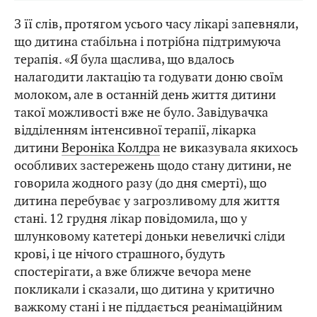
З її слів, протягом усього часу лікарі запевняли,
що дитина стабільна і потрібна підтримуюча
терапія. «Я була щаслива, що вдалось
налагодити лактацію та годувати доню своїм
молоком, але в останній день життя дитини
такої можливості вже не було. Завідувачка
відділенням інтенсивної терапії, лікарка
дитини
Вероніка Колдра
не виказувала якихось
особливих застережень щодо стану дитини, не
говорила жодного разу (до дня смерті), що
дитина перебуває у загрозливому для життя
стані. 12 грудня лікар повідомила, що у
шлунковому катетері доньки невеличкі сліди
крові, і це нічого страшного, будуть
спостерігати, а вже ближче вечора мене
покликали і сказали, що дитина у критично
важкому стані і не піддається реанімаційним