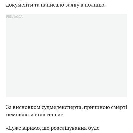
документи та написало заяву в поліцію.
За висновком судмедексперта, причиною смерті
немовляти став сепсис.
«Дуже віримо, що розслідування буде