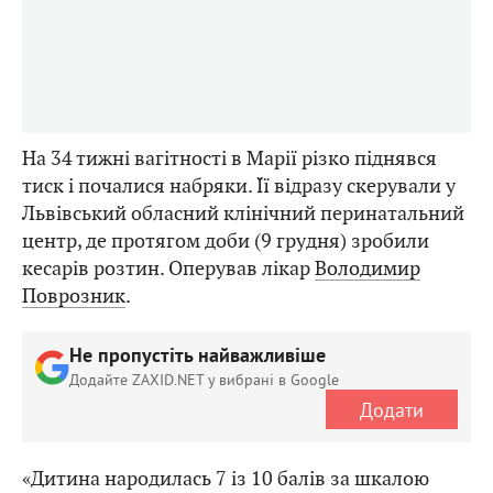
На 34 тижні вагітності в Марії різко піднявся
тиск і почалися набряки. Її відразу скерували у
Львівський обласний клінічний перинатальний
центр, де протягом доби (9 грудня) зробили
кесарів розтин. Оперував лікар
Володимир
Поврозник
.
Не пропустіть найважливіше
Додайте ZAXID.NET у вибрані в Google
Додати
«Дитина народилась 7 із 10 балів за шкалою