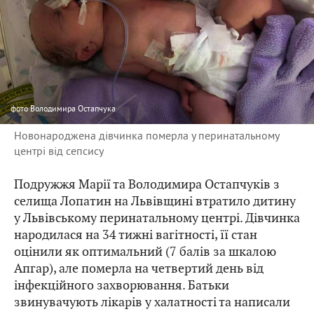
фото
Володимира Остапчука
Новонароджена дівчинка померла у перинатальному
центрі від сепсису
Подружжя Марії та Володимира Остапчуків з
селища Лопатин на Львівщині втратило дитину
у Львівському перинатальному центрі. Дівчинка
народилася на 34 тижні вагітності, її стан
оцінили як оптимальний (7 балів за шкалою
Апгар), але померла на четвертий день від
інфекційного захворювання. Батьки
звинувачують лікарів у халатності та написали