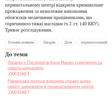
перинатальному центрі відкрили кримінальне
провадження за неналежне виконання
обов’язків медичними працівниками, що
спричинило тяжкі наслідки (ч.2. ст. 140 ККУ).
Триває розслідування.
Головні новини
Лікарні
Діти
перинатальний ц
До теми
Лікарку з Пустомитів Анну Марич судитимуть за
смерть немовляти
ZAXID.NET
Рівненська поліція відкрила справу щодо
смерті немовляти в перинатальному центрі
ZAXID.NET