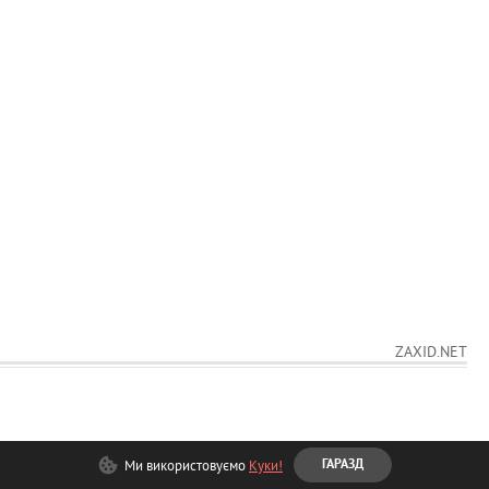
ZAXID.NET
Ми використовуємо
Куки!
ГАРАЗД
МАТЕРІАЛИ САЙТУ ПРИЗНАЧЕНІ ДЛЯ