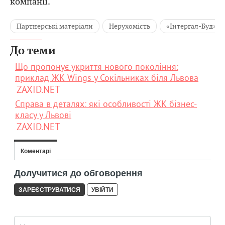
компанії.
Партнерські матеріали
Нерухомість
«Інтергал-Буд»
До теми
Що пропонує укриття нового покоління:
приклад ЖК Wings у Сокільниках біля Львова
ZAXID.NET
Справа в деталях: які особливості ЖК бізнес-
класу у Львові
ZAXID.NET