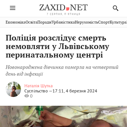
7 СЕРПНЯ, П'ЯТНИЦЯ
Івано-
Публікації
Авто
Словко
Культура
Економіка
Освіта
Поради
Урбаністика
Нерухомість
Спорт
Культура
Стрий
Рівне
Франківськ
Світ
Економіка
Рецепти
Здоров'я
Дрогобич
Львів
Тернопіль
Поліція розслідує смерть
Кіно
Дім
Спорт
Краєзнавство
Хмельницький
Чернівці
Волинь
немовляти у Львівському
Фото
Освіта
Нерухомість
Домашні
Вінниця
Шептицький
перинатальному центрі
Закарпаття
тварини
Новонароджена дівчинка померла на четвертий
день від інфекції
Наталія Шутка
Суспільство —
17:11, 4 березня 2024
0