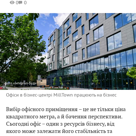
0
0
фото
«Інтергал-Буд»
Офіси в бізнес-центрі MillTown працюють на бізнес
Вибір офісного приміщення – це не тільки ціна
квадратного метра, а й бачення перспективи.
Сьогодні офіс – один з ресурсів бізнесу, від
якого може залежати його стабільність та