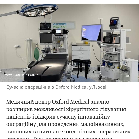
фото
надане ZAXID.NET
Сучасна операційна в Oxford Medical у Львові
Медичний центр
Oxford Medical
значно
розширив можливості хірургічного лікування
пацієнтів і відкрив сучасну інноваційну
операційну для проведення малоінвазивних,
планових та високотехнологічних оперативних
втручань. Тож, як розповідає генеральна