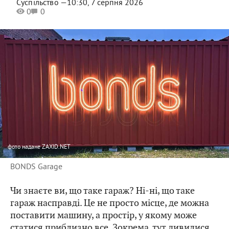
Суспільство —
10:30, 7 серпня 2026
0
0
фото
надане ZAXID.NET
BONDS Garage
Чи знаєте ви, що таке гараж? Ні-ні, що таке
гараж насправді. Це не просто місце, де можна
поставити машину, а простір, у якому може
статися приблизно все. Зокрема, тут дивилися