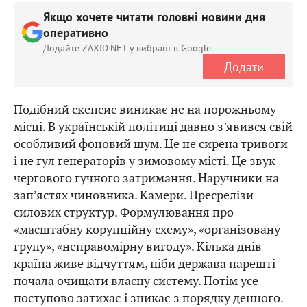
Якщо хочете читати головні новини дня
оперативно
Додайте ZAXID.NET у вибрані в Google
Додати
Подібний скепсис виникає не на порожньому
місці. В українській політиці давно з’явився свій
особливий фоновий шум. Це не сирена тривоги
і не гул генераторів у зимовому місті. Це звук
чергового гучного затримання. Наручники на
зап’ястях чиновника. Камери. Пресрелізи
силових структур. Формулювання про
«масштабну корупційну схему», «організовану
групу», «неправомірну вигоду». Кілька днів
країна живе відчуттям, ніби держава нарешті
почала очищати власну систему. Потім усе
поступово затихає і зникає з порядку денного.