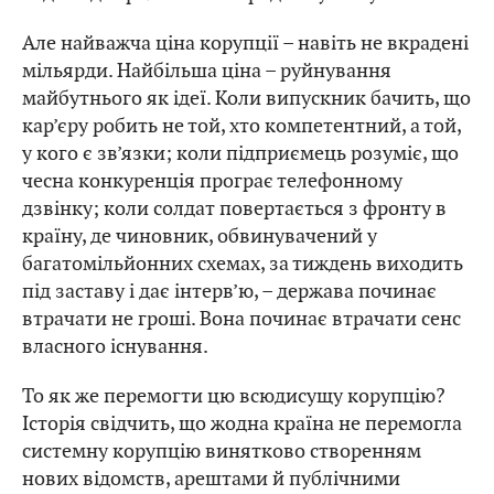
Але найважча ціна корупції – навіть не вкрадені
мільярди. Найбільша ціна – руйнування
майбутнього як ідеї. Коли випускник бачить, що
кар’єру робить не той, хто компетентний, а той,
у кого є зв’язки; коли підприємець розуміє, що
чесна конкуренція програє телефонному
дзвінку; коли солдат повертається з фронту в
країну, де чиновник, обвинувачений у
багатомільйонних схемах, за тиждень виходить
під заставу і дає інтерв’ю, – держава починає
втрачати не гроші. Вона починає втрачати сенс
власного існування.
То як же перемогти цю всюдисущу корупцію?
Історія свідчить, що жодна країна не перемогла
системну корупцію винятково створенням
нових відомств, арештами й публічними