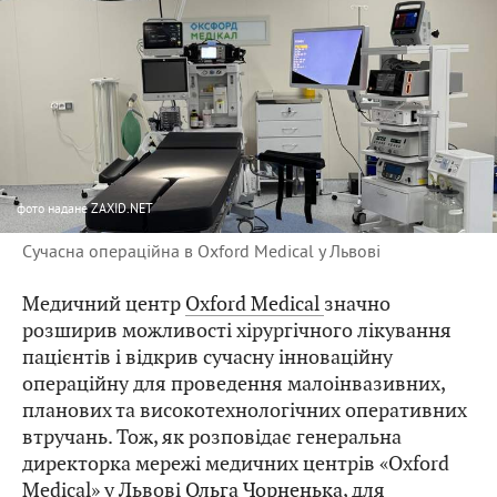
фото
надане ZAXID.NET
Сучасна операційна в Oxford Medical у Львові
Медичний центр
Oxford Medical
значно
розширив можливості хірургічного лікування
пацієнтів і відкрив сучасну інноваційну
операційну для проведення малоінвазивних,
планових та високотехнологічних оперативних
втручань. Тож, як розповідає генеральна
директорка мережі медичних центрів «Oxford
Medical» у Львові
Ольга Чорненька
, для