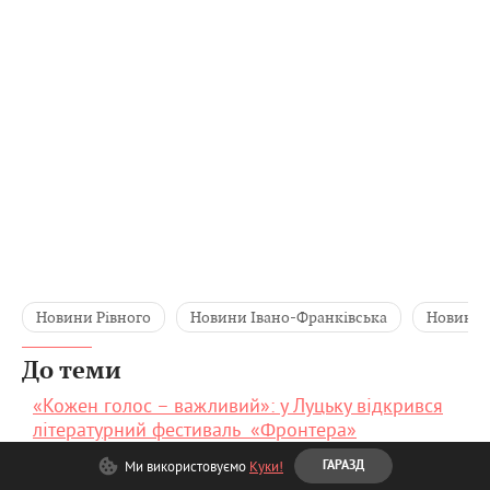
Новини Рівного
Новини Івано-Франківська
Новини 
До теми
«Кожен голос – важливий»: у Луцьку відкрився
літературний фестиваль «Фронтера»
ZAXID.NET
Ми використовуємо
Куки!
ГАРАЗД