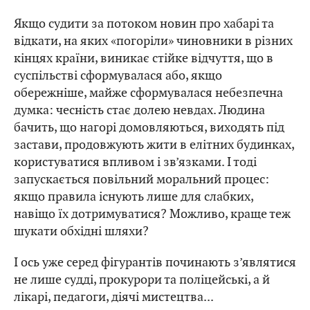
Якщо судити за потоком новин про хабарі та
відкати, на яких «погоріли» чиновники в різних
кінцях країни, виникає стійке відчуття, що в
суспільстві сформувалася або, якщо
обережніше, майже сформувалася небезпечна
думка: чесність стає долею невдах. Людина
бачить, що нагорі домовляються, виходять під
застави, продовжують жити в елітних будинках,
користуватися впливом і зв’язками. І тоді
запускається повільний моральний процес:
якщо правила існують лише для слабких,
навіщо їх дотримуватися? Можливо, краще теж
шукати обхідні шляхи?
І ось уже серед фігурантів починають з’являтися
не лише судді, прокурори та поліцейські, а й
лікарі, педагоги, діячі мистецтва...