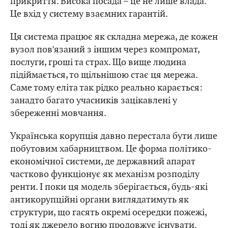
прикриття. Висока посада – це не лише влада.
Це вхід у систему взаємних гарантій.
Ця система працює як складна мережа, де кожен
вузол пов’язаний з іншим через компромат,
послуги, гроші та страх. Що вище людина
підіймається, то щільнішою стає ця мережа.
Саме тому еліта так рідко реально карається:
занадто багато учасників зацікавлені у
збереженні мовчання.
Українська корупція давно перестала бути лише
побутовим хабарництвом. Це форма політико-
економічної системи, де державний апарат
частково функціонує як механізм розподілу
ренти. І поки ця модель зберігається, будь-які
антикорупційні органи виглядатимуть як
структури, що гасять окремі осередки пожежі,
тоді як джерело вогню продовжує існувати.