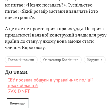
не питає: «Невже посадять?». Суспільство
питає: «Який розмір застави визначать і хто
внесе гроші?».
А це вже не просто криза правосуддя. Це криза
придатності наявної конструкції влади для руху
країни до стану, у якому вона зможе стати
членом Євросоюзу.
Головні новини
Олександр Косвінцев
Корупція
До теми
СБУ провела обшуки в управліннях поліції
трьох областей
ZAXID.NET