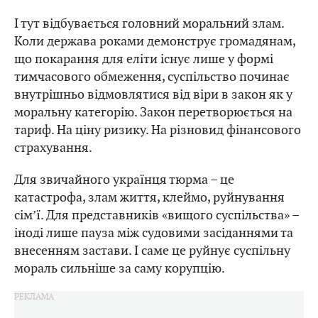
І тут відбувається головний моральний злам.
Коли держава роками демонструє громадянам,
що покарання для еліти існує лише у формі
тимчасового обмеження, суспільство починає
внутрішньо відмовлятися від віри в закон як у
моральну категорію. Закон перетворюється на
тариф. На ціну ризику. На різновид фінансового
страхування.
Для звичайного українця тюрма – це
катастрофа, злам життя, клеймо, руйнування
сім’ї. Для представників «вищого суспільства» –
іноді лише пауза між судовими засіданнями та
внесенням застави. І саме це руйнує суспільну
мораль сильніше за саму корупцію.