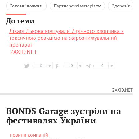
Головні новини
Партнерські матеріали
Здоров'я
До теми
Лікарі Львова врятували 7-річного хлопчика з
токсичною реакцією на жарознижувальний
препарат
ZAXID.NET
0
0
0
ZAXID.NET
BONDS Garage зустріли на
фестивалях України
новини компаній