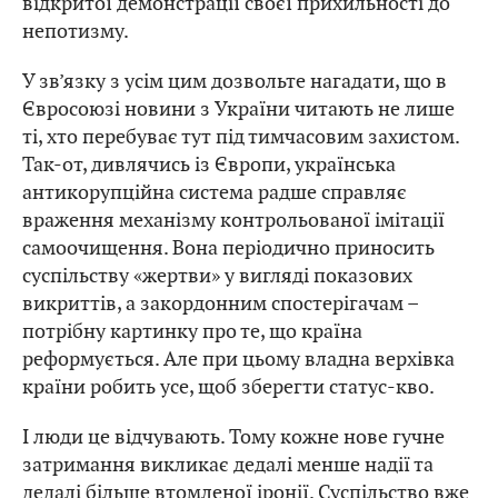
відкритої демонстрації своєї прихильності до
непотизму.
У зв’язку з усім цим дозвольте нагадати, що в
Євросоюзі новини з України читають не лише
ті, хто перебуває тут під тимчасовим захистом.
Так-от, дивлячись із Європи, українська
антикорупційна система радше справляє
враження механізму контрольованої імітації
самоочищення. Вона періодично приносить
суспільству «жертви» у вигляді показових
викриттів, а закордонним спостерігачам –
потрібну картинку про те, що країна
реформується. Але при цьому владна верхівка
країни робить усе, щоб зберегти статус-кво.
І люди це відчувають. Тому кожне нове гучне
затримання викликає дедалі менше надії та
дедалі більше втомленої іронії. Суспільство вже