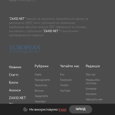
медіа — R40-06155
"ZAXID.NET "
працює за підтримки Європейського фонду за
демократію (EED). Зміст публікацій не обов’язково
відображає офіційну позицію EED. Інформація чи погляди,
висловлені у публікаціях
"ZAXID.NET "
є виключною
відповідальністю редакції.
Рубрики
Читайте нас
Редакція
Новини
Статті
Львів
Rss
Про нас
Прикарпаття
Facebook
Редакційна
Блоги
політика
Тернопіль
Twitter
Команда
Анонси
Волинь
YouTube
Контакти
Закарпаття
ZAXID.NET
Напишіть нам
Чернівці
TV
Реклама на
Рівне
Ми використовуємо
Куки!
ГАРАЗД
сайті
Архів
Хмельницький