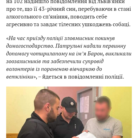
на 102 надійшло повідомлення від львів’янки
про те, що її 43-річний син, перебуваючи в стані
алкогольного сп’яніння, поводить себе
агресивно та завдає тілесних ушкоджень собаці.
«
На час приїзду поліції зловмисник покинув
домогосподарство. Патрульні надали первинну
допомогу чотирилапому на імʼя Барон, викликали
зоозахисників та забезпечили супровід
волонтерів із пораненою вівчаркою до
ветклініки
», – йдеться в повідомленні поліції.