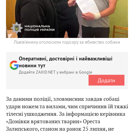
Львів'янину оголосили підозру за вбивство собаки
Оперативні, достовірні і найважливіші
новини тут
Додайте ZAXID.NET у вибрані в Google
Додати
За даними поліції, зловмисник завдав собаці
удари ножем та вилами, чим спричинив їй тяжкі
тілесні ушкодження. За інформацією керівника
«Домівки врятованих тварин» Ореста
Залипського, станом на ранок 25 липня, не