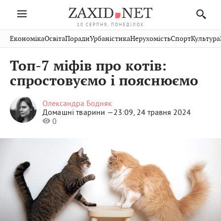
10 СЕРПНЯ, ПОНЕДІЛОК
Івано-
Публікації
Авто
Словко
Культура
Економіка
Освіта
Поради
Урбаністика
Нерухомість
Спорт
Культура
Стрий
Рівне
Франківськ
Світ
Економіка
Рецепти
Здоров'я
Дрогобич
Львів
Тернопіль
Топ-7 міфів про котів:
Кіно
Дім
Спорт
Краєзнавство
Хмельницький
Чернівці
Волинь
спростовуємо і пояснюємо
Фото
Освіта
Нерухомість
Домашні
Вінниця
Шептицький
Закарпаття
тварини
Олександра Бодняк
Домашні тварини —
23:09, 24 травня 2024
0