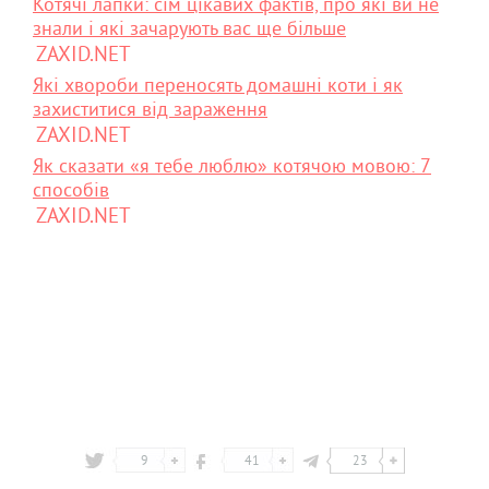
Котячі лапки: сім цікавих фактів, про які ви не
знали і які зачарують вас ще більше
ZAXID.NET
Які хвороби переносять домашні коти і як
захиститися від зараження
ZAXID.NET
Як сказати «я тебе люблю» котячою мовою: 7
способів
ZAXID.NET
9
41
23