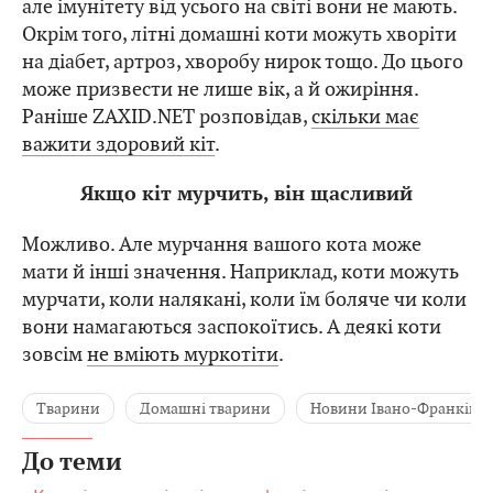
але імунітету від усього на світі вони не мають.
Окрім того, літні домашні коти можуть хворіти
на діабет, артроз, хворобу нирок тощо. До цього
може призвести не лише вік, а й ожиріння.
Раніше ZAXID.NET розповідав,
скільки має
важити здоровий кіт
.
Якщо кіт мурчить, він щасливий
Можливо. Але мурчання вашого кота може
мати й інші значення. Наприклад, коти можуть
мурчати, коли налякані, коли їм боляче чи коли
вони намагаються заспокоїтись. А деякі коти
зовсім
не вміють муркотіти
.
Тварини
Домашні тварини
Новини Івано-Франківсь
До теми