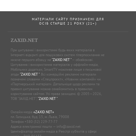
МАТЕРІАЛИ САЙТУ ПРИЗНАЧЕНІ ДЛЯ
ОСІБ СТАРШЕ 21 РОКУ (21+)
ZAXID.NET
При цитуванні і використанні будь-яких матеріалів в
Інтернеті відкриті для пошукових систем гіперпосилання не
нижче першого абзацу на
"ZAXID.NET "
— обов’язкові.
Цитування і використання матеріалів у оффлайн-медіа,
Мобільних додатках, SmartTV можливе лише з письмової
згоди
"ZAXID.NET "
. Всі комерційні рекламні матеріали
позначені словами «Спецпроєкт», «Новини компаній» чи
«Партнерський матеріал». Детальніше щодо реклами та
правил цитування можна ознайомитись в правилах
користування сайтом. Усі права захищені. © 2005—2026,
ТОВ “ЗАХІД.НЕТ”,
"ZAXID.NET "
.
Онлайн-медіа
«ZAXID.NET»
пл. Галицька, буд. 15, м. Львів, 79008
Телефон
+380 (32) 229-77-77
Адреса електронної пошти —
info@zaxid.net
Ідентифікатор онлайн-медіа в Реєстрі суб'єктів у сфері