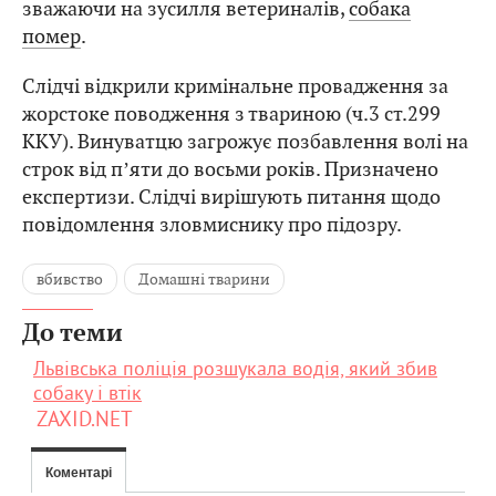
зважаючи на зусилля ветериналів,
собака
помер
.
Слідчі відкрили кримінальне провадження за
жорстоке поводження з твариною (ч.3 ст.299
ККУ). Винуватцю загрожує позбавлення волі на
строк від пʼяти до восьми років. Призначено
експертизи. Слідчі вирішують питання щодо
повідомлення зловмиснику про підозру.
вбивство
Домашні тварини
До теми
Львівська поліція розшукала водія, який збив
собаку і втік
ZAXID.NET