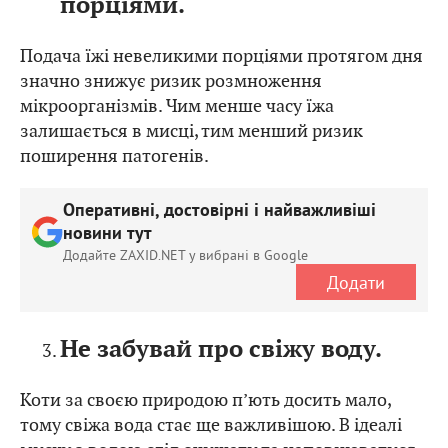
Подача їжі невеликими порціями протягом дня
значно знижує ризик розмноження
мікроорганізмів. Чим менше часу їжа
залишається в мисці, тим менший ризик
поширення патогенів.
Оперативні, достовірні і найважливіші
новини тут
Додайте ZAXID.NET у вибрані в Google
Додати
Не забувай про свіжу воду.
Коти за своєю природою п’ють досить мало,
тому свіжа вода стає ще важливішою. В ідеалі
миску з водою слід очищати та наповнюватися