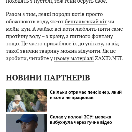
походять з пустелі, тож гени беруть своє.
Разом з тим, деякі породи котів просто
обожнюють воду, як-от
бенгальський кіт
чи
мейн-кун
. А майже всі коти люблять пити саме
протічну воду – з крану, з питного фонтану
тощо. Це часто приваблює їх до унітазу, та від
такої звички тварину можна відучити. Як це
зробити, читайте у
цьому матеріалі
ZAXID.NET.
НОВИНИ ПАРТНЕРІВ