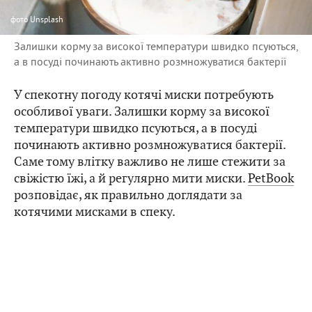
фото
Unsplash
Залишки корму за високої температури швидко псуються,
а в посуді починають активно розмножуватися бактерії
У спекотну погоду котячі миски потребують
особливої уваги. Залишки корму за високої
температури швидко псуються, а в посуді
починають активно розмножуватися бактерії.
Саме тому влітку важливо не лише стежити за
свіжістю їжі, а й регулярно мити миски.
PetBook
розповідає, як правильно доглядати за
котячими мисками в спеку.