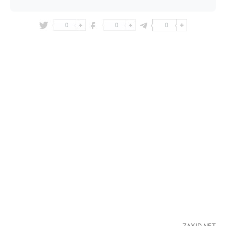
0
0
0
ZAXID.NET