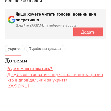
більше 500 людей.
Якщо хочете читати головні новини дня
оперативно
Додайте ZAXID.NET у вибрані в Google
Додати
укриття
Турківська громада
До теми
А де я маю сховатись?.
Де у Львові сховатися під час ракетної загрози і
хто відповідальний за укриття
ZAXID.NET