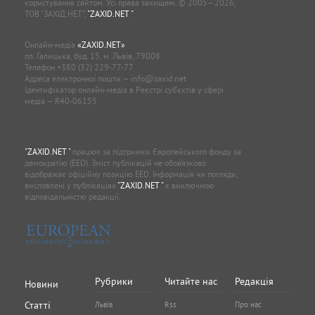
користування сайтом. Усі права захищені. © 2005—2026,
ТОВ “ЗАХІД.НЕТ”,
"ZAXID.NET "
.
Онлайн-медіа
«ZAXID.NET»
пл. Галицька, буд. 15, м. Львів, 79008
Телефон
+380 (32) 229-77-77
Адреса електронної пошти —
info@zaxid.net
Ідентифікатор онлайн-медіа в Реєстрі суб'єктів у сфері
медіа — R40-06155
"ZAXID.NET "
працює за підтримки Європейського фонду за
демократію (EED). Зміст публікацій не обов’язково
відображає офіційну позицію EED. Інформація чи погляди,
висловлені у публікаціях
"ZAXID.NET "
є виключною
відповідальністю редакції.
Рубрики
Читайте нас
Редакція
Новини
Статті
Львів
Rss
Про нас