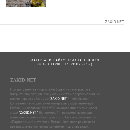
ZAXID.NET
МАТЕРІАЛИ САЙТУ ПРИЗНАЧЕНІ ДЛЯ
ОСІБ СТАРШЕ 21 РОКУ (21+)
ZAXID.NET
При цитуванні і використанні будь-яких матеріалів в
Інтернеті відкриті для пошукових систем гіперпосилання не
нижче першого абзацу на
"ZAXID.NET "
— обов’язкові.
Цитування і використання матеріалів у оффлайн-медіа,
Мобільних додатках, SmartTV можливе лише з письмової
згоди
"ZAXID.NET "
. Всі комерційні рекламні матеріали
позначені словами «Спецпроєкт», «Новини компаній» чи
«Партнерський матеріал». Детальніше щодо реклами та
правил цитування можна ознайомитись в правилах