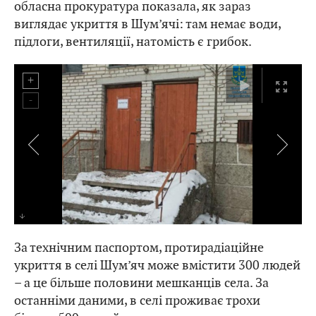
обласна прокуратура показала, як зараз
виглядає укриття в Шум’ячі: там немає води,
підлоги, вентиляції, натомість є грибок.
Укриття на 300 людей в Народному домі села Шум'яч
За технічним паспортом, протирадіаційне
укриття в селі Шум’яч може вмістити 300 людей
– а це більше половини мешканців села. За
останніми даними, в селі проживає трохи