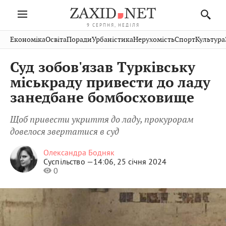
9 СЕРПНЯ, НЕДІЛЯ
Івано-
Публікації
Авто
Словко
Культура
Економіка
Освіта
Поради
Урбаністика
Нерухомість
Спорт
Культура
Стрий
Рівне
Франківськ
Світ
Економіка
Рецепти
Здоров'я
Дрогобич
Львів
Тернопіль
Суд зобов'язав Турківську
Кіно
Дім
Спорт
Краєзнавство
Хмельницький
Чернівці
Волинь
міськраду привести до ладу
Фото
Освіта
Нерухомість
Домашні
Вінниця
Шептицький
занедбане бомбосховище
Закарпаття
тварини
Щоб привести укриття до ладу, прокурорам
довелося звертатися в суд
Олександра Бодняк
Суспільство —
14:06, 25 січня 2024
0