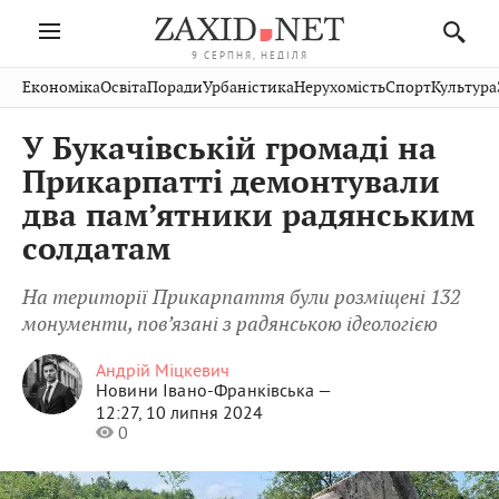
9 СЕРПНЯ, НЕДІЛЯ
Івано-
Публікації
Авто
Словко
Культура
Економіка
Освіта
Поради
Урбаністика
Нерухомість
Спорт
Культура
Стрий
Рівне
Франківськ
Світ
Економіка
Рецепти
Здоров'я
Дрогобич
Львів
Тернопіль
У Букачівській громаді на
Кіно
Дім
Спорт
Краєзнавство
Хмельницький
Чернівці
Волинь
Прикарпатті демонтували
Фото
Освіта
Нерухомість
Домашні
Вінниця
Шептицький
два пам’ятники радянським
Закарпаття
тварини
солдатам
На території Прикарпаття були розміщені 132
монументи, пов’язані з радянською ідеологією
Андрій Міцкевич
Новини Івано-Франківська —
12:27, 10 липня 2024
0