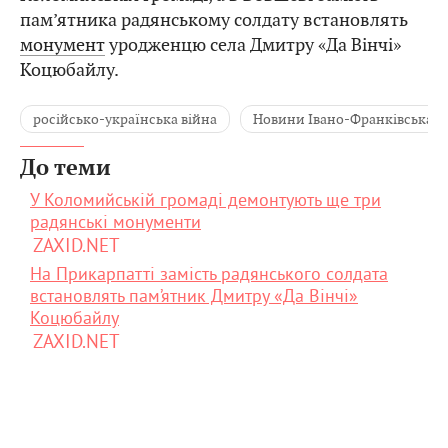
пам’ятника радянському солдату встановлять
монумент
уродженцю села Дмитру «Да Вінчі»
Коцюбайлу.
російсько-українська війна
Новини Івано-Франківська
До теми
У Коломийській громаді демонтують ще три
радянські монументи
ZAXID.NET
На Прикарпатті замість радянського солдата
встановлять пам’ятник Дмитру «Да Вінчі»
Коцюбайлу
ZAXID.NET