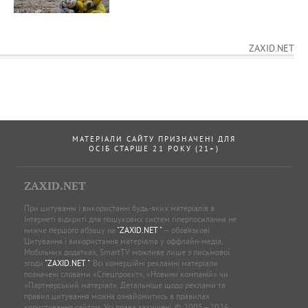
ZAXID.NET
МАТЕРІАЛИ САЙТУ ПРИЗНАЧЕНІ ДЛЯ
ОСІБ СТАРШЕ 21 РОКУ (21+)
ZAXID.NET
При цитуванні і використанні будь-яких матеріалів в
Інтернеті відкриті для пошукових систем гіперпосилання не
нижче першого абзацу на
"ZAXID.NET "
— обов’язкові.
Цитування і використання матеріалів у оффлайн-медіа,
Мобільних додатках, SmartTV можливе лише з письмової
згоди
"ZAXID.NET "
. Всі комерційні рекламні матеріали
позначені словами «Спецпроєкт», «Новини компаній» чи
«Партнерський матеріал». Детальніше щодо реклами та
правил цитування можна ознайомитись в правилах
користування сайтом. Усі права захищені. © 2005—2026,