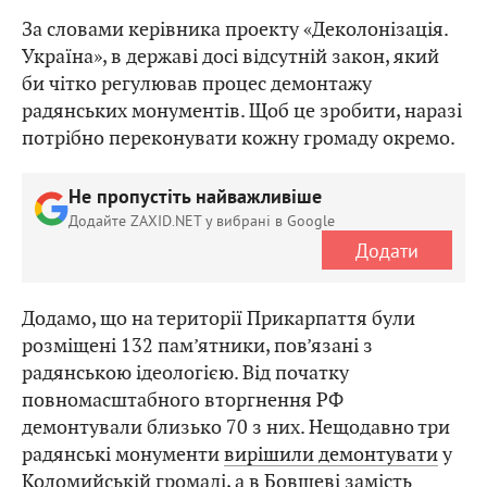
За словами керівника проекту «Деколонізація.
Україна», в державі досі відсутній закон, який
би чітко регулював процес демонтажу
радянських монументів. Щоб це зробити, наразі
потрібно переконувати кожну громаду окремо.
Не пропустіть найважливіше
Додайте ZAXID.NET у вибрані в Google
Додати
Додамо, що на території Прикарпаття були
розміщені 132 пам’ятники, пов’язані з
радянською ідеологією. Від початку
повномасштабного вторгнення РФ
демонтували близько 70 з них. Нещодавно три
радянські монументи
вирішили демонтувати
у
Коломийській громаді, а в Бовшеві замість