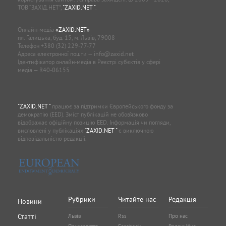
ТОВ “ЗАХІД.НЕТ”,
"ZAXID.NET "
.
Онлайн-медіа
«ZAXID.NET»
пл. Галицька, буд. 15, м. Львів, 79008
Телефон
+380 (32) 229-77-77
Адреса електронної пошти —
info@zaxid.net
Ідентифікатор онлайн-медіа в Реєстрі суб'єктів у сфері
медіа — R40-06155
"ZAXID.NET "
працює за підтримки Європейського фонду за
демократію (EED). Зміст публікацій не обов’язково
відображає офіційну позицію EED. Інформація чи погляди,
висловлені у публікаціях
"ZAXID.NET "
є виключною
відповідальністю редакції.
Рубрики
Читайте нас
Редакція
Новини
Статті
Львів
Rss
Про нас