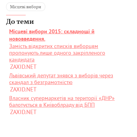
Місцеві вибори
До теми
Місцеві вибори 2015: складнощі й
нововведення.
Замість відкритих списків виборцям
пропонують лише одного закріпленого
кандидата
ZAXID.NET
Львівський депутат знявся з виборів через
скандал з безграмотністю
ZAXID.NET
Власник супермаркетів на території «ДНР»
балотується в Київоблраду від БПП
ZAXID.NET