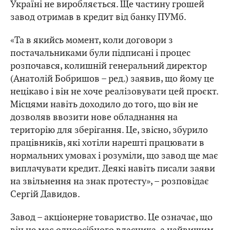
Україні не виробляється. Ще частину грошей
завод отримав в кредит від банку ПУМб.
«Та в якийсь момент, коли договори з
постачальниками були підписані і процес
розпочався, колишній генеральний директор
(Анатолій Бобришов – ред.) заявив, що йому це
нецікаво і він не хоче реалізовувати цей проєкт.
Місцями навіть доходило до того, що він не
дозволяв ввозити нове обладнання на
територію для зберігання. Це, звісно, збурило
працівників, які хотіли нарешті працювати в
нормальних умовах і розуміли, що завод ще має
виплачувати кредит. Деякі навіть писали заяви
на звільнення на знак протесту», – розповідає
Сергій Давидов.
Завод – акціонерне товариство. Це означає, що
він не має одноосібного власника, а найвищим