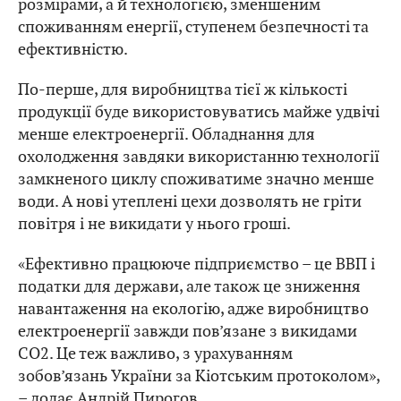
розмірами, а й технологією, зменшеним
споживанням енергії, ступенем безпечності та
ефективністю.
По-перше, для виробництва тієї ж кількості
продукції буде використовуватись майже удвічі
менше електроенергії. Обладнання для
охолодження завдяки використанню технології
замкненого циклу споживатиме значно менше
води. А нові утеплені цехи дозволять не гріти
повітря і не викидати у нього гроші.
«Ефективно працююче підприємство – це ВВП і
податки для держави, але також це зниження
навантаження на екологію, адже виробництво
електроенергії завжди пов’язане з викидами
СО2. Це теж важливо, з урахуванням
зобов’язань України за Кіотським протоколом»,
– додає Андрій Пирогов.