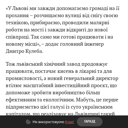
«У Львові ми завжди допомагаємо громаді на її
прохання – розчищаємо вулиці від снігу своєю
технікою, прибираємо, проводили малярні
роботи на мості і завжди відкриті до нової
співпраці. Так само ми готові працювати і на
новому місці», – додає головний інженер
Дмитро Кулеба.
Тож львівський хімічний завод продовжує
працювати, постачає кисень в лікарні та для
промисловості, а новий генеральний директор
втілює масштабний інвестиційний проєкт, що
допоможе зробити виробництво більш
ефективним та екологічним. Мабуть, це перше
підприємство цієї галузі із суто українським
капіталом, що реалізовує на Львівщині такий
проєкт.
Ми використовуємо
Куки!
ГАРАЗД