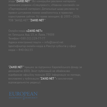
згоди
"ZAXID.NET "
. Всі комерційні рекламні матеріали
позначені словами «Спецпроєкт», «Новини компаній» чи
«Партнерський матеріал». Детальніше щодо реклами та
правил цитування можна ознайомитись в правилах
користування сайтом. Усі права захищені. © 2005—2026,
ТОВ “ЗАХІД.НЕТ”,
"ZAXID.NET "
.
Онлайн-медіа
«ZAXID.NET»
пл. Галицька, буд. 15, м. Львів, 79008
Телефон
+380 (32) 229-77-77
Адреса електронної пошти —
info@zaxid.net
Ідентифікатор онлайн-медіа в Реєстрі суб'єктів у сфері
медіа — R40-06155
"ZAXID.NET "
працює за підтримки Європейського фонду за
демократію (EED). Зміст публікацій не обов’язково
відображає офіційну позицію EED. Інформація чи погляди,
висловлені у публікаціях
"ZAXID.NET "
є виключною
відповідальністю редакції.