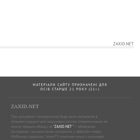
ZAXID.NET
МАТЕРІАЛИ САЙТУ ПРИЗНАЧЕНІ ДЛЯ
ОСІБ СТАРШЕ 21 РОКУ (21+)
ZAXID.NET
При цитуванні і використанні будь-яких матеріалів в
Інтернеті відкриті для пошукових систем гіперпосилання не
нижче першого абзацу на
"ZAXID.NET "
— обов’язкові.
Цитування і використання матеріалів у оффлайн-медіа,
Мобільних додатках, SmartTV можливе лише з письмової