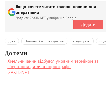
Якщо хочете читати головні новини дня
оперативно
Додайте ZAXID.NET у вибрані в Google
Додати
Діти
Новини Хмельницького
соцмережі
педоф
До теми
Хмельничанин відбувся умовним терміном за
зберігання дитячої порнографії
ZAXID.NET