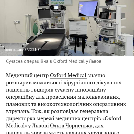
фото
надане ZAXID.NET
Сучасна операційна в Oxford Medical у Львові
Медичний центр
Oxford Medical
значно
розширив можливості хірургічного лікування
пацієнтів і відкрив сучасну інноваційну
операційну для проведення малоінвазивних,
планових та високотехнологічних оперативних
втручань. Тож, як розповідає генеральна
директорка мережі медичних центрів «Oxford
Medical» у Львові
Ольга Чорненька
, для
пацієнтів зросла якість надання хірургічного