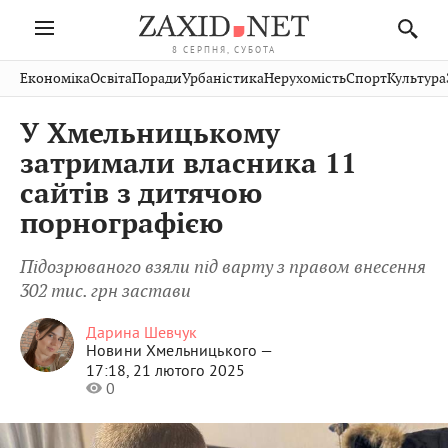
8 СЕРПНЯ, СУБОТА
Івано-
Публікації
Авто
Словко
Культура
Економіка
Освіта
Поради
Урбаністика
Нерухомість
Спорт
Культура
Стрий
Рівне
Франківськ
Світ
Економіка
Рецепти
Здоров'я
Дрогобич
Львів
Тернопіль
У Хмельницькому
Кіно
Дім
Спорт
Краєзнавство
Хмельницький
Чернівці
Волинь
затримали власника 11
Фото
Освіта
Нерухомість
Домашні
Вінниця
Шептицький
сайтів з дитячою
Закарпаття
тварини
порнографією
Підозрюваного взяли під варту з правом внесення
302 тис. грн застави
Дарина Шевчук
Новини Хмельницького —
17:18, 21 лютого 2025
0