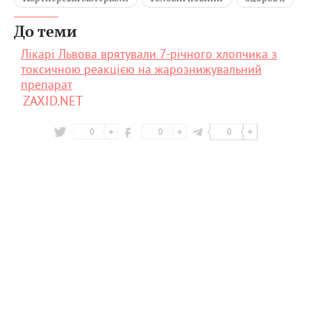
До теми
Лікарі Львова врятували 7-річного хлопчика з
токсичною реакцією на жарознижувальний
препарат
ZAXID.NET
0
0
0