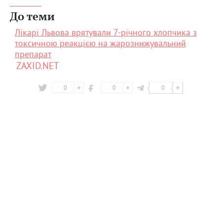
До теми
Лікарі Львова врятували 7-річного хлопчика з
токсичною реакцією на жарознижувальний
препарат
ZAXID.NET
0
0
0