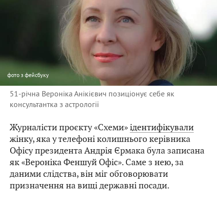
фото
з фейсбуку
51-річна Вероніка Анікієвич позиціонує себе як
консультантка з астрології
Журналісти проєкту «Схеми»
ідентифікували
жінку, яка у телефоні колишнього керівника
Офісу президента Андрія Єрмака була записана
як «Вероніка Феншуй Офіс». Саме з нею, за
даними слідства, він міг обговорювати
призначення на вищі державні посади.