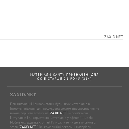
ZAXID.NET
МАТЕРІАЛИ САЙТУ ПРИЗНАЧЕНІ ДЛЯ
ОСІБ СТАРШЕ 21 РОКУ (21+)
ZAXID.NET
При цитуванні і використанні будь-яких матеріалів в
Інтернеті відкриті для пошукових систем гіперпосилання не
нижче першого абзацу на
"ZAXID.NET "
— обов’язкові.
Цитування і використання матеріалів у оффлайн-медіа,
Мобільних додатках, SmartTV можливе лише з письмової
згоди
"ZAXID.NET "
. Всі комерційні рекламні матеріали