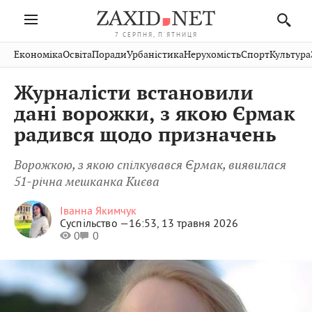
7 СЕРПНЯ, П'ЯТНИЦЯ
Івано-
Публікації
Авто
Словко
Культура
Економіка
Освіта
Поради
Урбаністика
Нерухомість
Спорт
Культура
Стрий
Рівне
Франківськ
Світ
Економіка
Рецепти
Здоров'я
Дрогобич
Львів
Тернопіль
Журналісти встановили
Кіно
Дім
Спорт
Краєзнавство
Хмельницький
Чернівці
Волинь
дані ворожки, з якою Єрмак
Фото
Освіта
Нерухомість
Домашні
Вінниця
Шептицький
радився щодо призначень
Закарпаття
тварини
Ворожкою, з якою спілкувався Єрмак, виявилася
51-річна мешканка Києва
Іванна Якимчук
Суспільство —
16:53, 13 травня 2026
0
0