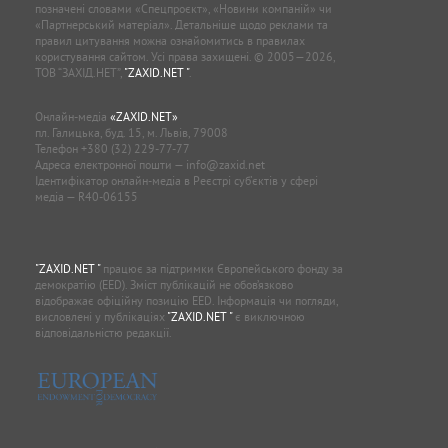
позначені словами «Спецпроєкт», «Новини компаній» чи
«Партнерський матеріал». Детальніше щодо реклами та
правил цитування можна ознайомитись в правилах
користування сайтом. Усі права захищені. © 2005—2026,
ТОВ “ЗАХІД.НЕТ”,
"ZAXID.NET "
.
Онлайн-медіа
«ZAXID.NET»
пл. Галицька, буд. 15, м. Львів, 79008
Телефон
+380 (32) 229-77-77
Адреса електронної пошти —
info@zaxid.net
Ідентифікатор онлайн-медіа в Реєстрі суб'єктів у сфері
медіа — R40-06155
"ZAXID.NET "
працює за підтримки Європейського фонду за
демократію (EED). Зміст публікацій не обов’язково
відображає офіційну позицію EED. Інформація чи погляди,
висловлені у публікаціях
"ZAXID.NET "
є виключною
відповідальністю редакції.