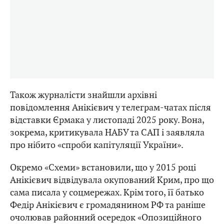
Також журналісти знайшли архівні
повідомлення Анікієвич у телеграм-чатах після
відставки Єрмака у листопаді 2025 року. Вона,
зокрема, критикувала НАБУ та САП і заявляла
про нібито «спроби капітуляції України».
Окремо «Схеми» встановили, що у 2015 році
Анікієвич відвідувала окупований Крим, про що
сама писала у соцмережах. Крім того, її батько
Федір Анікієвич є громадянином РФ та раніше
очолював районний осередок «Опозиційного