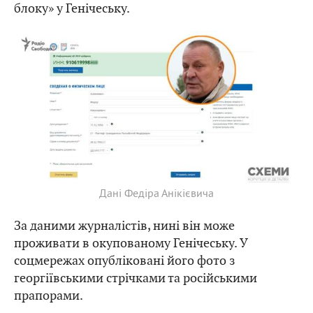
блоку» у Генічеську.
Дані Федіра Анікієвича
За даними журналістів, нині він може
проживати в окупованому Генічеську. У
соцмережах опубліковані його фото з
георгіївськими стрічками та російськими
прапорами.