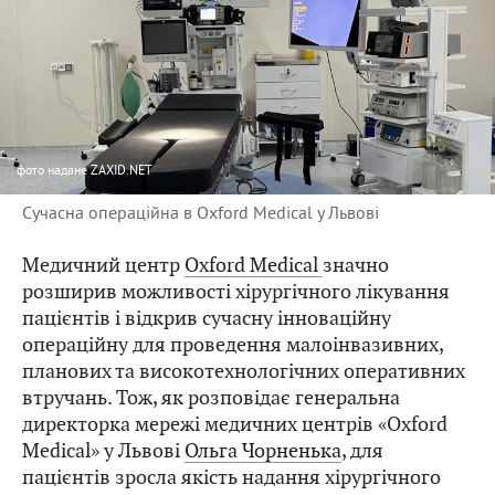
фото
надане ZAXID.NET
Сучасна операційна в Oxford Medical у Львові
Медичний центр
Oxford Medical
значно
розширив можливості хірургічного лікування
пацієнтів і відкрив сучасну інноваційну
операційну для проведення малоінвазивних,
планових та високотехнологічних оперативних
втручань. Тож, як розповідає генеральна
директорка мережі медичних центрів «Oxford
Medical» у Львові
Ольга Чорненька
, для
пацієнтів зросла якість надання хірургічного