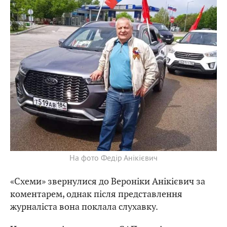
На фото Федір Анікієвич
«Схеми» звернулися до Вероніки Анікієвич за
коментарем, однак після представлення
журналіста вона поклала слухавку.