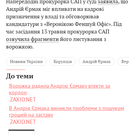
Напередодні прокурорка САП у суді
заявила
, що
Андрій Єрмак міг впливати на кадрові
призначення у владі та обговорював
кандидатури з «Веронікою Феншуй Офіс». Під
час засідання 13 травня прокурорка САП
озвучила фрагменти
його листування з
ворожкою.
Новини України
Корупція
Андрій Єрмак
Вероні
До теми
Ворожка радила Андрію Єрмаку втекти за
кордон
ZAXID.NET
В Андрія Єрмака виникли проблеми з пошуком
грошей на заставу
ZAXID.NET