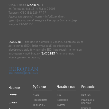
Онлайн-медіа
«ZAXID.NET»
пл. Галицька, буд. 15, м. Львів, 79008
Телефон
+380 (32) 229-77-77
Адреса електронної пошти —
info@zaxid.net
Ідентифікатор онлайн-медіа в Реєстрі суб'єктів у сфері
медіа — R40-06155
"ZAXID.NET "
працює за підтримки Європейського фонду за
демократію (EED). Зміст публікацій не обов’язково
відображає офіційну позицію EED. Інформація чи погляди,
висловлені у публікаціях
"ZAXID.NET "
є виключною
відповідальністю редакції.
Рубрики
Читайте нас
Редакція
Новини
Статті
Львів
Rss
Про нас
Прикарпаття
Facebook
Редакційна
Блоги
політика
Тернопіль
Twitter
Команда