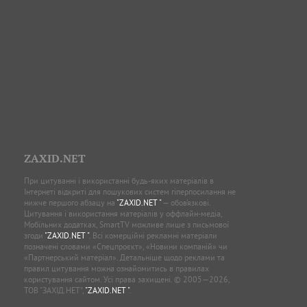
ZAXID.NET
При цитуванні і використанні будь-яких матеріалів в
Інтернеті відкриті для пошукових систем гіперпосилання не
нижче першого абзацу на
"ZAXID.NET "
— обов’язкові.
Цитування і використання матеріалів у оффлайн-медіа,
Мобільних додатках, SmartTV можливе лише з письмової
згоди
"ZAXID.NET "
. Всі комерційні рекламні матеріали
позначені словами «Спецпроєкт», «Новини компаній» чи
«Партнерський матеріал». Детальніше щодо реклами та
правил цитування можна ознайомитись в правилах
користування сайтом. Усі права захищені. © 2005—2026,
ТОВ “ЗАХІД.НЕТ”,
"ZAXID.NET "
.