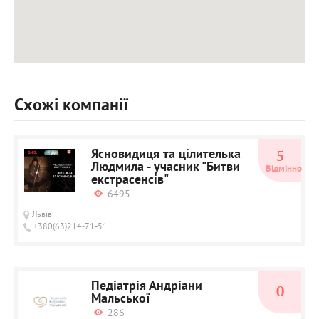
Схожі компанії
Ясновидиця та цілителька
5
Людмила - учасник "Битви
Відмінно
екстрасенсів"
6495
Львів
+380(63)214-71-51
Педіатрія Андріани
0
Мальської
286