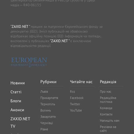
Ідентифікатор онлайн-медіа в Реєстрі суб'єктів у сфері
медіа — R40-06155
"ZAXID.NET "
працює за підтримки Європейського фонду за
демократію (EED). Зміст публікацій не обов’язково
відображає офіційну позицію EED. Інформація чи погляди,
висловлені у публікаціях
"ZAXID.NET "
є виключною
відповідальністю редакції.
Рубрики
Читайте нас
Редакція
Новини
Статті
Львів
Rss
Про нас
Прикарпаття
Facebook
Редакційна
Блоги
політика
Тернопіль
Twitter
Команда
Анонси
Волинь
YouTube
Контакти
Закарпаття
ZAXID.NET
Напишіть нам
Чернівці
TV
Реклама на
Рівне
сайті