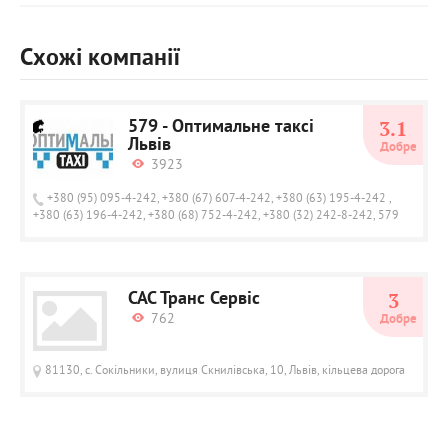
Схожі компанії
579 - Оптимальне таксі
3.1
Львів
Добре
3923
+380 (95) 095-4-242, +380 (67) 607-4-242, +380 (63) 195-4-242 ,
+380 (63) 196-4-242, +380 (68) 752-4-242, +380 (32) 242-8-242, 579
САС Транс Сервіс
3
762
Добре
81130, с. Сокільники, вулиця Скнилівська, 10, Львів, кільцева дорога