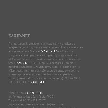
ZAXID.NET
При цитуванні і використанні будь-яких матеріалів в
Інтернеті відкриті для пошукових систем гіперпосилання не
нижче першого абзацу на
"ZAXID.NET "
— обов’язкові.
Цитування і використання матеріалів у оффлайн-медіа,
Мобільних додатках, SmartTV можливе лише з письмової
згоди
"ZAXID.NET "
. Всі комерційні рекламні матеріали
позначені словами «Спецпроєкт», «Новини компаній» чи
«Партнерський матеріал». Детальніше щодо реклами та
правил цитування можна ознайомитись в правилах
користування сайтом. Усі права захищені. © 2005—2026,
ТОВ “ЗАХІД.НЕТ”,
"ZAXID.NET "
.
Онлайн-медіа
«ZAXID.NET»
пл. Галицька, буд. 15, м. Львів, 79008
Телефон
+380 (32) 229-77-77
Адреса електронної пошти —
info@zaxid.net