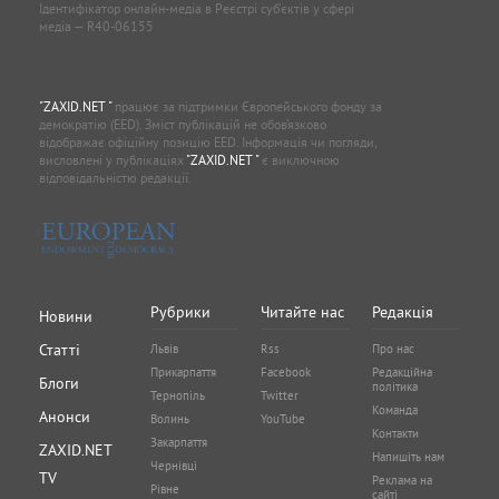
Ідентифікатор онлайн-медіа в Реєстрі суб'єктів у сфері
медіа — R40-06155
"ZAXID.NET "
працює за підтримки Європейського фонду за
демократію (EED). Зміст публікацій не обов’язково
відображає офіційну позицію EED. Інформація чи погляди,
висловлені у публікаціях
"ZAXID.NET "
є виключною
відповідальністю редакції.
Рубрики
Читайте нас
Редакція
Новини
Статті
Львів
Rss
Про нас
Прикарпаття
Facebook
Редакційна
Блоги
політика
Тернопіль
Twitter
Команда
Анонси
Волинь
YouTube
Контакти
Закарпаття
ZAXID.NET
Напишіть нам
Чернівці
TV
Реклама на
Рівне
сайті