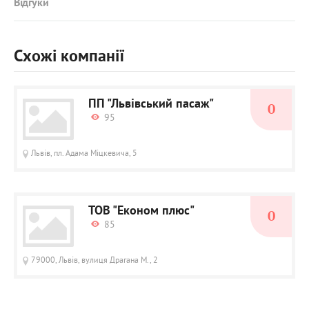
Відгуки
Схожі компанії
ПП "Львівський пасаж"
0
95
Львів, пл. Адама Міцкевича, 5
ТОВ "Економ плюс"
0
85
79000, Львів, вулиця Драгана М., 2