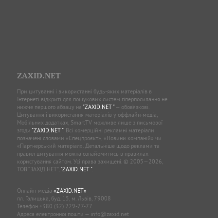
ZAXID.NET
При цитуванні і використанні будь-яких матеріалів в
Інтернеті відкриті для пошукових систем гіперпосилання не
нижче першого абзацу на
"ZAXID.NET "
— обов’язкові.
Цитування і використання матеріалів у оффлайн-медіа,
Мобільних додатках, SmartTV можливе лише з письмової
згоди
"ZAXID.NET "
. Всі комерційні рекламні матеріали
позначені словами «Спецпроєкт», «Новини компаній» чи
«Партнерський матеріал». Детальніше щодо реклами та
правил цитування можна ознайомитись в правилах
користування сайтом. Усі права захищені. © 2005—2026,
ТОВ “ЗАХІД.НЕТ”,
"ZAXID.NET "
.
Онлайн-медіа
«ZAXID.NET»
пл. Галицька, буд. 15, м. Львів, 79008
Телефон
+380 (32) 229-77-77
Адреса електронної пошти —
info@zaxid.net