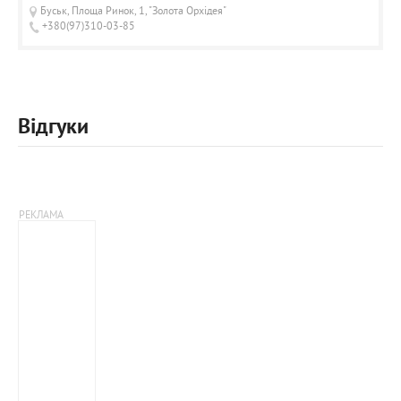
Буськ, Площа Ринок, 1, "Золота Орхідея"
+380(97)310-03-85
Відгуки