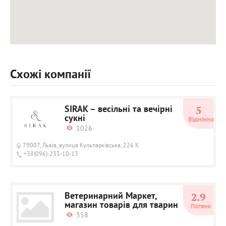
Схожі компанії
SIRAK – весільні та вечірні
5
сукні
Відмінно
1026
79007, Львів, вулиця Кульпарківська, 226 К
+38(096)-233-10-13
Ветеринарний Маркет,
2.9
магазин товарів для тварин
Погано
558