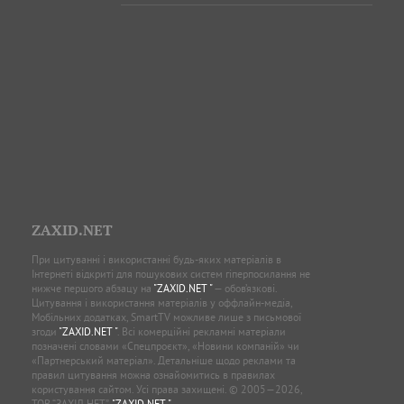
ZAXID.NET
При цитуванні і використанні будь-яких матеріалів в
Інтернеті відкриті для пошукових систем гіперпосилання не
нижче першого абзацу на
"ZAXID.NET "
— обов’язкові.
Цитування і використання матеріалів у оффлайн-медіа,
Мобільних додатках, SmartTV можливе лише з письмової
згоди
"ZAXID.NET "
. Всі комерційні рекламні матеріали
позначені словами «Спецпроєкт», «Новини компаній» чи
«Партнерський матеріал». Детальніше щодо реклами та
правил цитування можна ознайомитись в правилах
користування сайтом. Усі права захищені. © 2005—2026,
ТОВ “ЗАХІД.НЕТ”,
"ZAXID.NET "
.