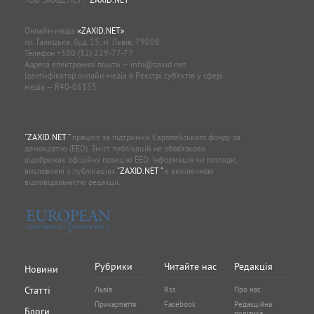
Онлайн-медіа
«ZAXID.NET»
пл. Галицька, буд. 15, м. Львів, 79008
Телефон
+380 (32) 229-77-77
Адреса електронної пошти —
info@zaxid.net
Ідентифікатор онлайн-медіа в Реєстрі суб'єктів у сфері
медіа — R40-06155
"ZAXID.NET "
працює за підтримки Європейського фонду за
демократію (EED). Зміст публікацій не обов’язково
відображає офіційну позицію EED. Інформація чи погляди,
висловлені у публікаціях
"ZAXID.NET "
є виключною
відповідальністю редакції.
Рубрики
Читайте нас
Редакція
Новини
Статті
Львів
Rss
Про нас
Прикарпаття
Facebook
Редакційна
Блоги
політика