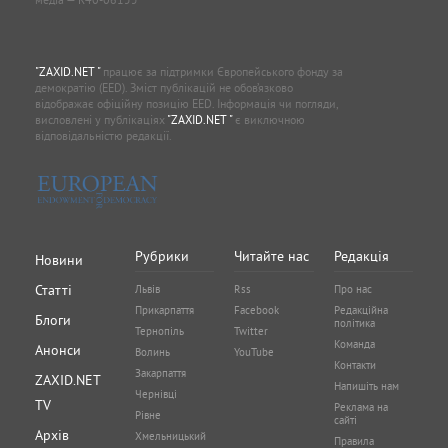
"ZAXID.NET "
працює за підтримки Європейського фонду за
демократію (EED). Зміст публікацій не обов’язково
відображає офіційну позицію EED. Інформація чи погляди,
висловлені у публікаціях
"ZAXID.NET "
є виключною
відповідальністю редакції.
Рубрики
Читайте нас
Редакція
Новини
Статті
Львів
Rss
Про нас
Прикарпаття
Facebook
Редакційна
Блоги
політика
Тернопіль
Twitter
Команда
Анонси
Волинь
YouTube
Контакти
Закарпаття
ZAXID.NET
Напишіть нам
Чернівці
TV
Реклама на
Рівне
сайті
Архів
Хмельницький
Правила