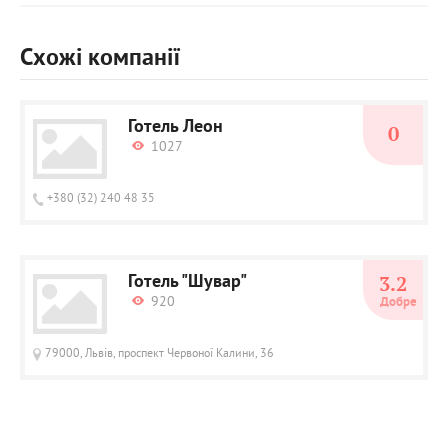
Схожі компанії
Готель Леон
0
1027
+380 (32) 240 48 35
Готель "Шувар"
3.2
920
Добре
79000, Львів, проспект Червоної Калини, 36