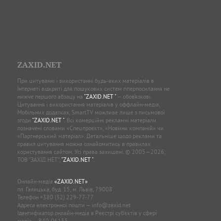
ZAXID.NET
При цитуванні і використанні будь-яких матеріалів в
Інтернеті відкриті для пошукових систем гіперпосилання не
нижче першого абзацу на
"ZAXID.NET "
— обов’язкові.
Цитування і використання матеріалів у оффлайн-медіа,
Мобільних додатках, SmartTV можливе лише з письмової
згоди
"ZAXID.NET "
. Всі комерційні рекламні матеріали
позначені словами «Спецпроєкт», «Новини компаній» чи
«Партнерський матеріал». Детальніше щодо реклами та
правил цитування можна ознайомитись в правилах
користування сайтом. Усі права захищені. © 2005—2026,
ТОВ “ЗАХІД.НЕТ”,
"ZAXID.NET "
.
Онлайн-медіа
«ZAXID.NET»
пл. Галицька, буд. 15, м. Львів, 79008
Телефон
+380 (32) 229-77-77
Адреса електронної пошти —
info@zaxid.net
Ідентифікатор онлайн-медіа в Реєстрі суб'єктів у сфері
медіа — R40-06155