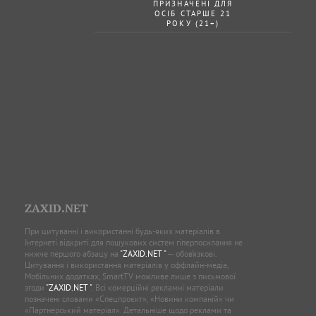
ПРИЗНАЧЕНІ ДЛЯ
ОСІБ СТАРШЕ 21
РОКУ (21+)
ZAXID.NET
При цитуванні і використанні будь-яких матеріалів в
Інтернеті відкриті для пошукових систем гіперпосилання не
нижче першого абзацу на
"ZAXID.NET "
— обов’язкові.
Цитування і використання матеріалів у оффлайн-медіа,
Мобільних додатках, SmartTV можливе лише з письмової
згоди
"ZAXID.NET "
. Всі комерційні рекламні матеріали
позначені словами «Спецпроєкт», «Новини компаній» чи
«Партнерський матеріал». Детальніше щодо реклами та