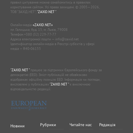
правил цитування можна ознайомитись в правилах
користування сайтом. Усі права захищені. © 2005—2026,
ТОВ “ЗАХІД.НЕТ”,
"ZAXID.NET "
.
Онлайн-медіа
«ZAXID.NET»
пл. Галицька, буд. 15, м. Львів, 79008
Телефон
+380 (32) 229-77-77
Адреса електронної пошти —
info@zaxid.net
Ідентифікатор онлайн-медіа в Реєстрі суб'єктів у сфері
медіа — R40-06155
"ZAXID.NET "
працює за підтримки Європейського фонду за
демократію (EED). Зміст публікацій не обов’язково
відображає офіційну позицію EED. Інформація чи погляди,
висловлені у публікаціях
"ZAXID.NET "
є виключною
відповідальністю редакції.
Рубрики
Читайте нас
Редакція
Новини