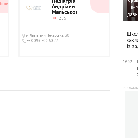
Педіатрія
Крим
інно
Андріани
Німе
Мальської
давн
286
Школ
м.Львів, вул.Пекарська, 30
закл
+38 096 700 60 77
із з
19:52