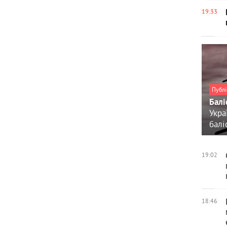
19:33
Публі
Балі
Укра
балі
19:02
18:46