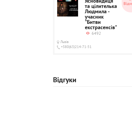
Ясновидиця
Відм
та цілителька
Людмила -
учасник
"Битви
екстрасенсів"
6492
Львів
+380(63)214-71-51
Відгуки