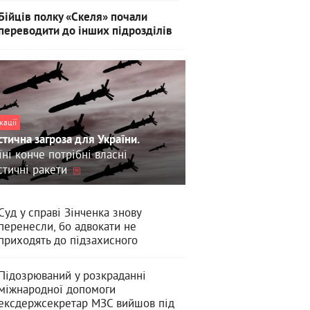
Бійців полку «Скеля» почали
переводити до інших підрозділів
кації
стична загроза для України.
їні конче потрібні власні
стичні ракети
Суд у справі Зінченка знову
перенесли, бо адвокати не
приходять до підзахисного
Підозрюваний у розкраданні
міжнародної допомоги
ексдержсекретар МЗС вийшов під