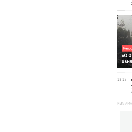
Репо
«О 0
хви
18:15