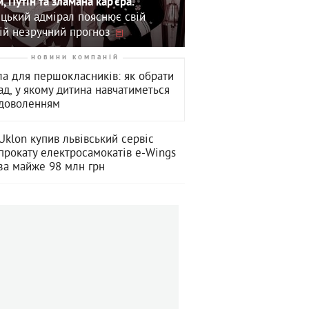
, Путін та зламана кар'єра.
цький адмірал пояснює свій
ій незручний прогноз
новини компаній
а для першокласників: як обрати
ад, у якому дитина навчатиметься
адоволенням
Uklon купив львівський сервіс
прокату електросамокатів e-Wings
за майже 98 млн грн