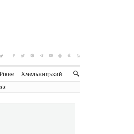
ІЙ
Рівне
Хмельницький
Словко
Культура
вʼя
Рецепти
Здоров'я
Спорт
Краєзнавство
Нерухомість
Домашні тварини