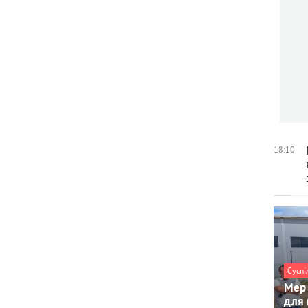
18:10
Суспі
Мер 
для 