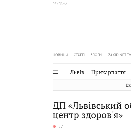
НОВИНИ
СТАТТІ
БЛОГИ
ZAXID.NET TV
Львів
Прикарпаття
Івано-Франківськ
Рівне
Ек
Тернопіль
Львів
ДП «Львівський 
Волинь
Чернівці
центр здоров'я»
Закарпаття
Шептицький
57