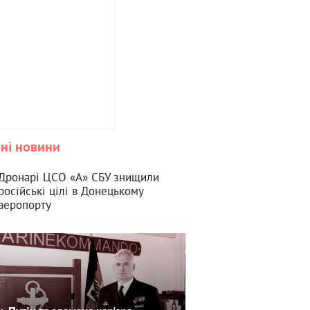
ні новини
Дронарі ЦСО «А» СБУ знищили
російські цілі в Донецькому
аеропорту