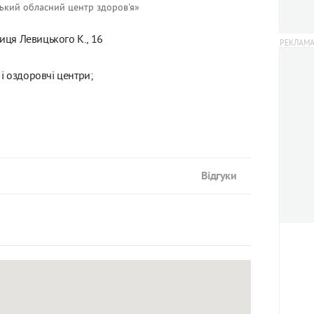
ький обласний центр здоров'я»
лиця Левицького К., 16
і оздоровчі центри;
Відгуки