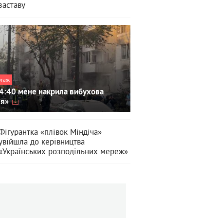
заставу
ртаж
4:40 мене накрила вибухова
ля»
Фігурантка «плівок Міндіча»
увійшла до керівництва
«Українських розподільних мереж»