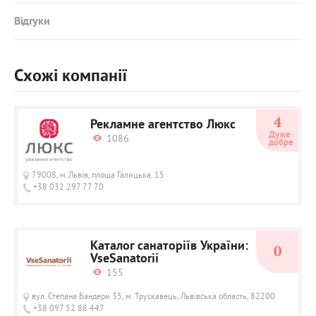
Відгуки
Схожі компанії
4
Рекламне агентство Люкс
Дуже 
1086
добре
79008, м.Львів, площа Галицька, 15
+38 032 297 77 70
Каталог санаторіїв України:
0
VseSanatorii
155
вул. Степана Бандери 35, м. Трускавець, Львівська область, 82200
+38 097 52 88 447