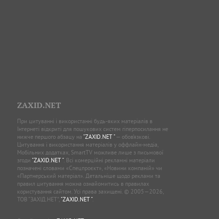
ZAXID.NET
При цитуванні і використанні будь-яких матеріалів в
Інтернеті відкриті для пошукових систем гіперпосилання не
нижче першого абзацу на
"ZAXID.NET "
— обов’язкові.
Цитування і використання матеріалів у оффлайн-медіа,
Мобільних додатках, SmartTV можливе лише з письмової
згоди
"ZAXID.NET "
. Всі комерційні рекламні матеріали
позначені словами «Спецпроєкт», «Новини компаній» чи
«Партнерський матеріал». Детальніше щодо реклами та
правил цитування можна ознайомитись в правилах
користування сайтом. Усі права захищені. © 2005—2026,
ТОВ “ЗАХІД.НЕТ”,
"ZAXID.NET "
.