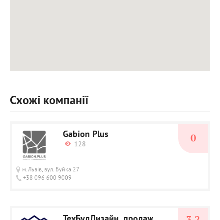
Схожі компанії
Gabion Plus
0
128
м.Львів, вул. Буйка 27
+38 096 600 9009
ТехБудДизайн, продаж