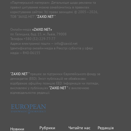
«Партнерський матеріал». Детальніше щодо реклами та
правил цитування можна ознайомитись в правилах
користування сайтом. Усі права захищені. © 2005—2026,
ТОВ “ЗАХІД.НЕТ”,
"ZAXID.NET "
.
Онлайн-медіа
«ZAXID.NET»
пл. Галицька, буд. 15, м. Львів, 79008
Телефон
+380 (32) 229-77-77
Адреса електронної пошти —
info@zaxid.net
Ідентифікатор онлайн-медіа в Реєстрі суб'єктів у сфері
медіа — R40-06155
"ZAXID.NET "
працює за підтримки Європейського фонду за
демократію (EED). Зміст публікацій не обов’язково
відображає офіційну позицію EED. Інформація чи погляди,
висловлені у публікаціях
"ZAXID.NET "
є виключною
відповідальністю редакції.
Рубрики
Читайте нас
Редакція
Новини