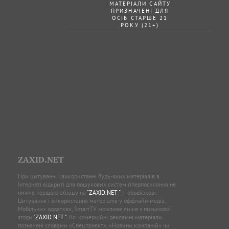
МАТЕРІАЛИ САЙТУ
ПРИЗНАЧЕНІ ДЛЯ
ОСІБ СТАРШЕ 21
РОКУ (21+)
ZAXID.NET
При цитуванні і використанні будь-яких матеріалів в
Інтернеті відкриті для пошукових систем гіперпосилання не
нижче першого абзацу на
"ZAXID.NET "
— обов’язкові.
Цитування і використання матеріалів у оффлайн-медіа,
Мобільних додатках, SmartTV можливе лише з письмової
згоди
"ZAXID.NET "
. Всі комерційні рекламні матеріали
позначені словами «Спецпроєкт», «Новини компаній» чи