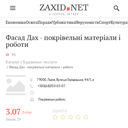
6 СЕРПНЯ, ЧЕТВЕР
Івано-
Публікації
Авто
Словко
Культура
Економіка
Освіта
Поради
Урбаністика
Нерухомість
Спорт
Культура
Стрий
Рівне
Франківськ
Світ
Економіка
Рецепти
Здоров'я
Дрогобич
Львів
Тернопіль
Фасад Дах - покрівельні матеріали і
Кіно
Дім
Спорт
Краєзнавство
Хмельницький
роботи
Чернівці
Волинь
Фото
Освіта
Нерухомість
Домашні
Вінниця
Шептицький
Закарпаття
тварини
96
Каталог
Будівельні послуги
Фасад Дах - покрівельні матеріали і роботи
79000, Львів, Вулиця Городоцька, 44/3, а
+380(68)050-03-07
Покрівельні роботи;
3.07
ОЦІНИТИ
Добре
Голосів: 29