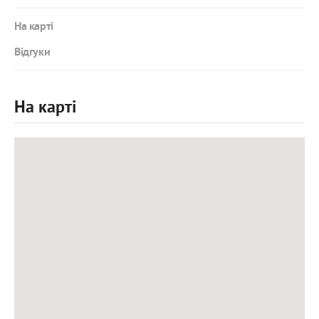
На карті
Відгуки
На карті