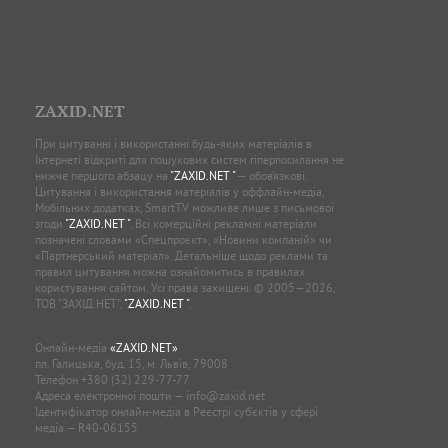
ZAXID.NET
При цитуванні і використанні будь-яких матеріалів в
Інтернеті відкриті для пошукових систем гіперпосилання не
нижче першого абзацу на
"ZAXID.NET "
— обов’язкові.
Цитування і використання матеріалів у оффлайн-медіа,
Мобільних додатках, SmartTV можливе лише з письмової
згоди
"ZAXID.NET "
. Всі комерційні рекламні матеріали
позначені словами «Спецпроєкт», «Новини компаній» чи
«Партнерський матеріал». Детальніше щодо реклами та
правил цитування можна ознайомитись в правилах
користування сайтом. Усі права захищені. © 2005—2026,
ТОВ “ЗАХІД.НЕТ”,
"ZAXID.NET "
.
Онлайн-медіа
«ZAXID.NET»
пл. Галицька, буд. 15, м. Львів, 79008
Телефон
+380 (32) 229-77-77
Адреса електронної пошти —
info@zaxid.net
Ідентифікатор онлайн-медіа в Реєстрі суб'єктів у сфері
медіа — R40-06155