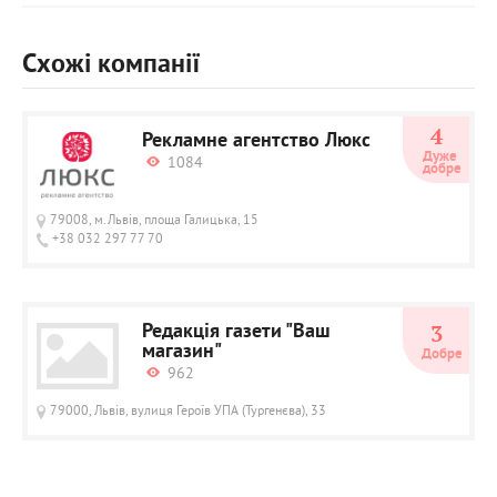
Схожі компанії
4
Рекламне агентство Люкс
Дуже 
1084
добре
79008, м.Львів, площа Галицька, 15
+38 032 297 77 70
Редакція газети "Ваш
3
магазин"
Добре
962
79000, Львів, вулиця Героїв УПА (Тургенєва), 33