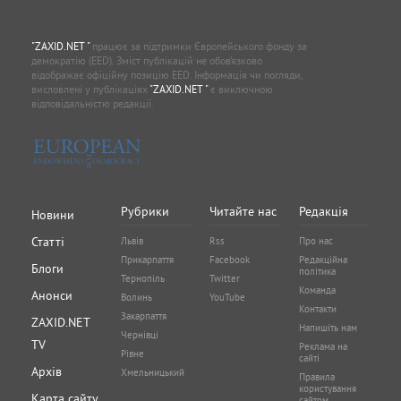
"ZAXID.NET "
працює за підтримки Європейського фонду за
демократію (EED). Зміст публікацій не обов’язково
відображає офіційну позицію EED. Інформація чи погляди,
висловлені у публікаціях
"ZAXID.NET "
є виключною
відповідальністю редакції.
Рубрики
Читайте нас
Редакція
Новини
Статті
Львів
Rss
Про нас
Прикарпаття
Facebook
Редакційна
Блоги
політика
Тернопіль
Twitter
Команда
Анонси
Волинь
YouTube
Контакти
Закарпаття
ZAXID.NET
Напишіть нам
Чернівці
TV
Реклама на
Рівне
сайті
Архів
Хмельницький
Правила
користування
Карта сайту
сайтом